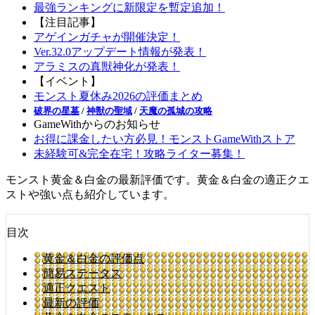
最強ランキングに新限定を暫定追加！
【注目記事】
アゲインガチャが開催決定！
Ver.32.0アップデート情報が発表！
アラミスの真獣神化が発表！
【イベント】
モンスト夏休み2026の評価まとめ
破界の星墓
/
神獣の聖域
/
天魔の孤城の攻略
GameWithからのお知らせ
お得に課金したい方必見！モンストGameWithストア
未経験可&完全在宅！攻略ライター募集！
モンスト黄金＆白金の最新評価です。黄金＆白金の適正クエ
ストや強い点も紹介しています。
目次
黄金＆白金の評価点
簡易ステータス
適正クエスト
最新の評価