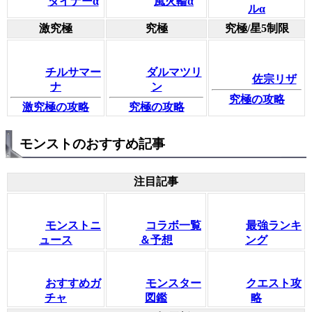
ダイナーα
風火輪α
ルα
激究極
究極
究極/星5制限
チルサマー
ダルマツリ
佐宗リザ
ナ
ン
究極の攻略
激究極の攻略
究極の攻略
モンストのおすすめ記事
注目記事
モンストニ
コラボ一覧
最強ランキ
ュース
＆予想
ング
おすすめガ
モンスター
クエスト攻
チャ
図鑑
略