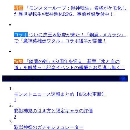
特集
『モンスターループ：獣神転生』名将がケモ化し
た異世界転生×獣神進化RPG。事前登録受付中！
コラボ
ついに虎王＆影虎が来た！『鋼嵐 - メカラシ』
で「魔神英雄伝ワタル」コラボ後半が開催！
特集
『鈴蘭の剣』が2周年を迎え、新章「氷と血の
道」を解禁ッ！記念イベントの報酬もお見逃し無く！
攻略記事ランキング
モンストニュース速報まとめ【8/6(木)更新】
1
彩獣神祭の引き方と限定キャラの評価
2
彩獣神祭のガチャシミュレーター