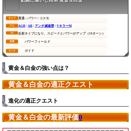
歓闘に集いし姉弟 黄金＆白金
貫通 / パワー / コスモ
タイプ
AGB
/
AB
/
アンチ減速壁
/
VキラーM
アビ
SS
反射タイプになり、スピードとパワーがアップ（10ターン）
パワーフィールド
友情
ガイド
ラック
黄金＆白金の強い点は？
黄金＆白金の適正クエスト
進化の適正クエスト
黄金＆白金の最新評価
0