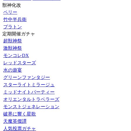
獣神化改
ペリー
竹中半兵衛
プラトン
定期開催ガチャ
超獣神祭
激獣神祭
モンコレDX
レッドスターズ
水の遊宴
グリーンファンタジー
スターライトミラージュ
ミッドナイトパーティー
オリエンタルトラベラーズ
モンストジェネレーション
破界に響く星歌
天魔英傑譚
人気投票ガチャ