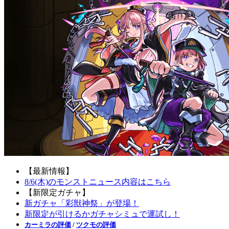
【最新情報】
8/6(木)のモンストニュース内容はこちら
【新限定ガチャ】
新ガチャ「彩獣神祭」が登場！
新限定が引けるかガチャシミュで運試し！
カーミラの評価
/
ツクモの評価