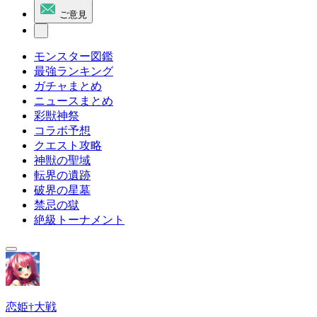
ご意見
モンスター図鑑
最強ランキング
ガチャまとめ
ニュースまとめ
彩獣神祭
コラボ予想
クエスト攻略
神獣の聖域
転界の遺跡
破界の星墓
禁忌の獄
絶級トーナメント
恋姫†大戦