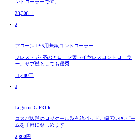
ントローラーです。
28,308円
2
アローン PS5用無線コントローラー
プレステ5対応のアローン製ワイヤレスコントローラ
ー。サブ機としても優秀。
11,480円
3
Logicool G F310r
コスパ抜群のロジクール製有線パッド。幅広いPCゲー
ムを手軽に楽しめます。
2,860円