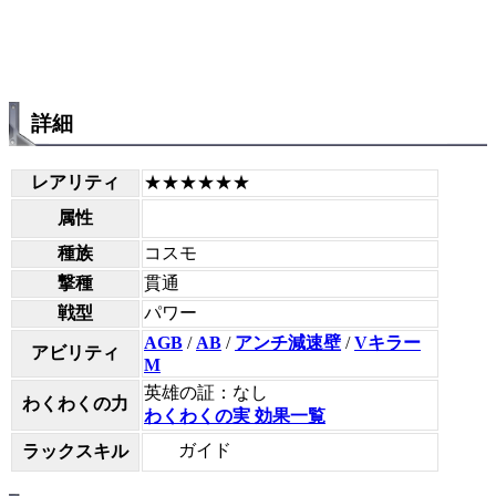
詳細
レアリティ
★★★★★★
属性
種族
コスモ
撃種
貫通
戦型
パワー
AGB
/
AB
/
アンチ減速壁
/
Vキラー
アビリティ
M
英雄の証：なし
わくわくの力
わくわくの実 効果一覧
ガイド
ラックスキル