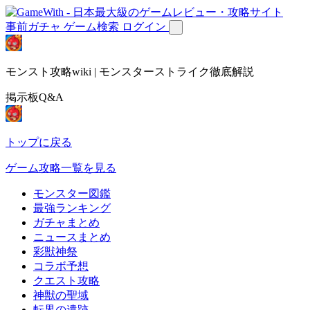
事前ガチャ
ゲーム検索
ログイン
モンスト攻略wiki | モンスターストライク徹底解説
掲示板Q&A
トップに戻る
ゲーム攻略一覧を見る
モンスター図鑑
最強ランキング
ガチャまとめ
ニュースまとめ
彩獣神祭
コラボ予想
クエスト攻略
神獣の聖域
転界の遺跡