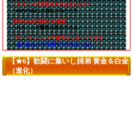
VキラーMで直殴り火力を出しやすい
└HP50％以上の敵に2倍の火力
反射化＆自強化SSが優秀
└10ターンで撃種を変化できる
パワーフィールドで味方をサポートできる
└
威力は0なので自身で火力を出せない
【★6】歓闘に集いし姉弟 黄金＆白金
（進化）