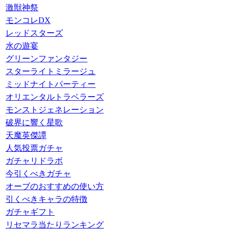
激獣神祭
モンコレDX
レッドスターズ
水の遊宴
グリーンファンタジー
スターライトミラージュ
ミッドナイトパーティー
オリエンタルトラベラーズ
モンストジェネレーション
破界に響く星歌
天魔英傑譚
人気投票ガチャ
ガチャリドラボ
今引くべきガチャ
オーブのおすすめの使い方
引くべきキャラの特徴
ガチャギフト
リセマラ当たりランキング