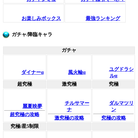
お楽しみボックス
最強ランキング
ガチャ/降臨キャラ
ガチャ
ユグドラシ
ダイナーα
風火輪α
ルα
超究極
激究極
究極
チルサマー
ダルマツリ
麗夏映夢
ナ
ン
超究極の攻略
激究極の攻略
究極の攻略
究極/星5制限