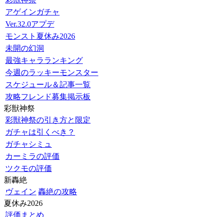
アゲインガチャ
Ver.32.0アプデ
モンスト夏休み2026
未開の幻洞
最強キャラランキング
今週のラッキーモンスター
スケジュール＆記事一覧
攻略フレンド募集掲示板
彩獣神祭
彩獣神祭の引き方と限定
ガチャは引くべき？
ガチャシミュ
カーミラの評価
ツクモの評価
新轟絶
ヴェイン
轟絶の攻略
夏休み2026
評価まとめ