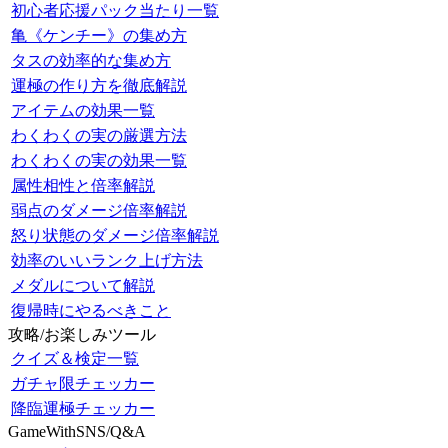
初心者応援パック当たり一覧
亀《ケンチー》の集め方
タスの効率的な集め方
運極の作り方を徹底解説
アイテムの効果一覧
わくわくの実の厳選方法
わくわくの実の効果一覧
属性相性と倍率解説
弱点のダメージ倍率解説
怒り状態のダメージ倍率解説
効率のいいランク上げ方法
メダルについて解説
復帰時にやるべきこと
攻略/お楽しみツール
クイズ＆検定一覧
ガチャ限チェッカー
降臨運極チェッカー
GameWithSNS/Q&A