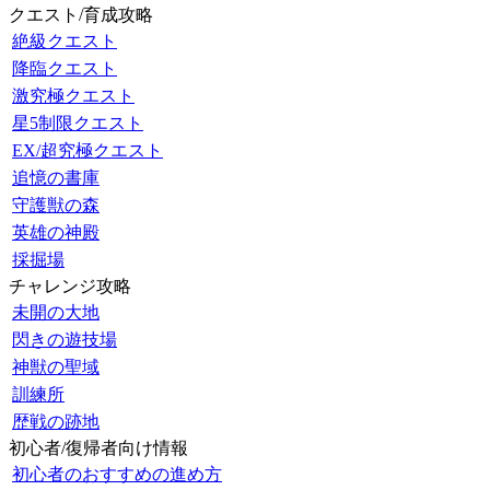
クエスト/育成攻略
絶級クエスト
降臨クエスト
激究極クエスト
星5制限クエスト
EX/超究極クエスト
追憶の書庫
守護獣の森
英雄の神殿
採掘場
チャレンジ攻略
未開の大地
閃きの遊技場
神獣の聖域
訓練所
歴戦の跡地
初心者/復帰者向け情報
初心者のおすすめの進め方