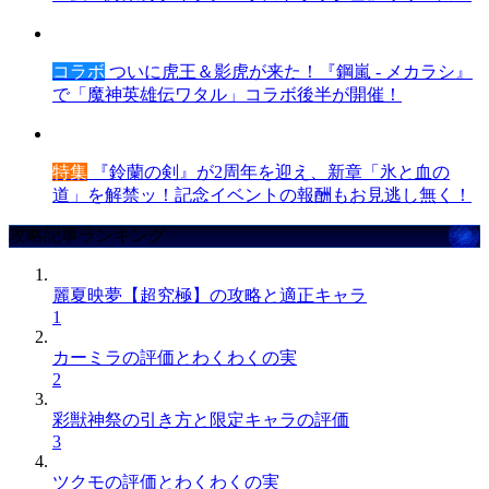
コラボ
ついに虎王＆影虎が来た！『鋼嵐 - メカラシ』
で「魔神英雄伝ワタル」コラボ後半が開催！
特集
『鈴蘭の剣』が2周年を迎え、新章「氷と血の
道」を解禁ッ！記念イベントの報酬もお見逃し無く！
攻略記事ランキング
麗夏映夢【超究極】の攻略と適正キャラ
1
カーミラの評価とわくわくの実
2
彩獣神祭の引き方と限定キャラの評価
3
ツクモの評価とわくわくの実