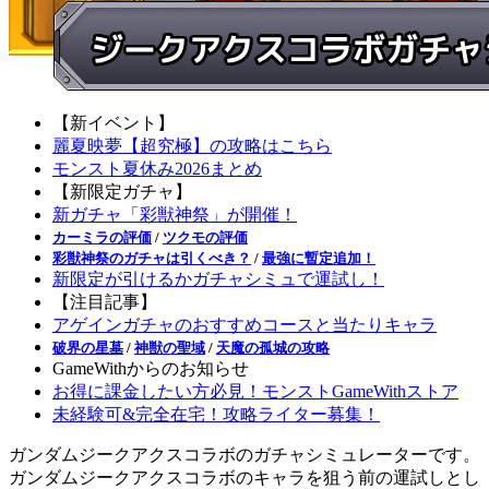
【新イベント】
麗夏映夢【超究極】の攻略はこちら
モンスト夏休み2026まとめ
【新限定ガチャ】
新ガチャ「彩獣神祭」が開催！
カーミラの評価
/
ツクモの評価
彩獣神祭のガチャは引くべき？
/
最強に暫定追加！
新限定が引けるかガチャシミュで運試し！
【注目記事】
アゲインガチャのおすすめコースと当たりキャラ
破界の星墓
/
神獣の聖域
/
天魔の孤城の攻略
GameWithからのお知らせ
お得に課金したい方必見！モンストGameWithストア
未経験可&完全在宅！攻略ライター募集！
ガンダムジークアクスコラボのガチャシミュレーターです。
ガンダムジークアクスコラボのキャラを狙う前の運試しとし