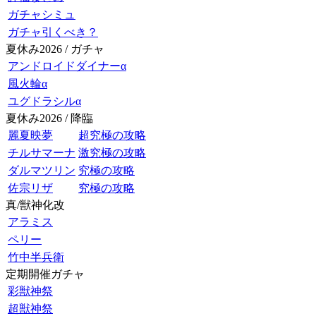
ガチャシミュ
ガチャ引くべき？
夏休み2026 / ガチャ
アンドロイドダイナーα
風火輪α
ユグドラシルα
夏休み2026 / 降臨
麗夏映夢
超究極の攻略
チルサマーナ
激究極の攻略
ダルマツリン
究極の攻略
佐宗リザ
究極の攻略
真/獣神化改
アラミス
ペリー
竹中半兵衛
定期開催ガチャ
彩獣神祭
超獣神祭