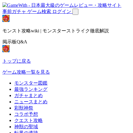
事前ガチャ
ゲーム検索
ログイン
モンスト攻略wiki | モンスターストライク徹底解説
掲示板Q&A
トップに戻る
ゲーム攻略一覧を見る
モンスター図鑑
最強ランキング
ガチャまとめ
ニュースまとめ
彩獣神祭
コラボ予想
クエスト攻略
神獣の聖域
転界の遺跡