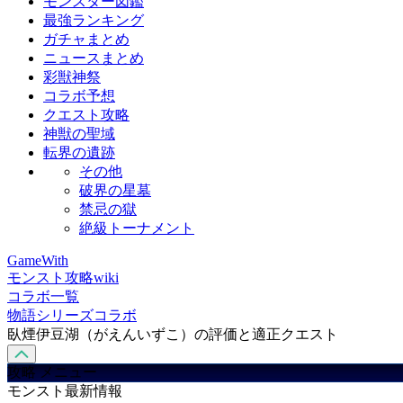
モンスター図鑑
最強ランキング
ガチャまとめ
ニュースまとめ
彩獣神祭
コラボ予想
クエスト攻略
神獣の聖域
転界の遺跡
その他
破界の星墓
禁忌の獄
絶級トーナメント
GameWith
モンスト攻略wiki
コラボ一覧
物語シリーズコラボ
臥煙伊豆湖（がえんいずこ）の評価と適正クエスト
攻略 メニュー
モンスト最新情報