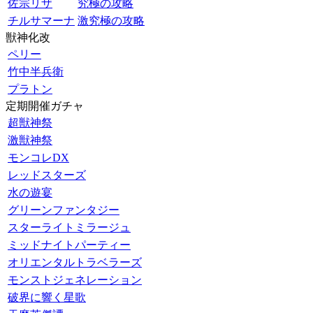
佐宗リザ
究極の攻略
チルサマーナ
激究極の攻略
獣神化改
ペリー
竹中半兵衛
プラトン
定期開催ガチャ
超獣神祭
激獣神祭
モンコレDX
レッドスターズ
水の遊宴
グリーンファンタジー
スターライトミラージュ
ミッドナイトパーティー
オリエンタルトラベラーズ
モンストジェネレーション
破界に響く星歌