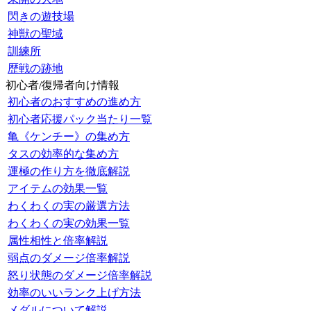
閃きの遊技場
神獣の聖域
訓練所
歴戦の跡地
初心者/復帰者向け情報
初心者のおすすめの進め方
初心者応援パック当たり一覧
亀《ケンチー》の集め方
タスの効率的な集め方
運極の作り方を徹底解説
アイテムの効果一覧
わくわくの実の厳選方法
わくわくの実の効果一覧
属性相性と倍率解説
弱点のダメージ倍率解説
怒り状態のダメージ倍率解説
効率のいいランク上げ方法
メダルについて解説