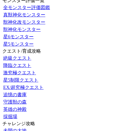
モンスター評価一覧
全モンスター評価図鑑
真獣神化モンスター
獣神化改モンスター
獣神化モンスター
星6モンスター
星5モンスター
クエスト/育成攻略
絶級クエスト
降臨クエスト
激究極クエスト
星5制限クエスト
EX/超究極クエスト
追憶の書庫
守護獣の森
英雄の神殿
採掘場
チャレンジ攻略
未開の大地