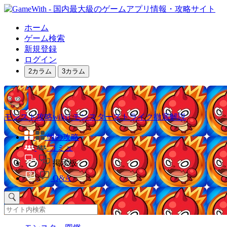
ホーム
ゲーム検索
新規登録
ログイン
2カラム
3カラム
モンスト攻略wiki | モンスターストライク徹底解説
他の攻略
コミュ
掲示板
Q&A