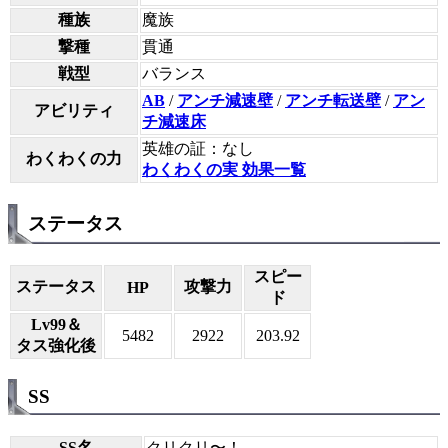
種族
魔族
撃種
貫通
戦型
バランス
AB
/
アンチ減速壁
/
アンチ転送壁
/
アン
アビリティ
チ減速床
英雄の証：なし
わくわくの力
わくわくの実 効果一覧
ステータス
スピー
ステータス
攻撃力
HP
ド
Lv99＆
5482
2922
203.92
タス強化後
SS
SS名
クリクリ〜！