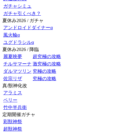
ガチャシミュ
ガチャ引くべき？
夏休み2026 / ガチャ
アンドロイドダイナーα
風火輪α
ユグドラシルα
夏休み2026 / 降臨
麗夏映夢
超究極の攻略
チルサマーナ
激究極の攻略
ダルマツリン
究極の攻略
佐宗リザ
究極の攻略
真/獣神化改
アラミス
ペリー
竹中半兵衛
定期開催ガチャ
彩獣神祭
超獣神祭