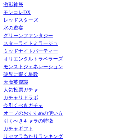
激獣神祭
モンコレDX
レッドスターズ
水の遊宴
グリーンファンタジー
スターライトミラージュ
ミッドナイトパーティー
オリエンタルトラベラーズ
モンストジェネレーション
破界に響く星歌
天魔英傑譚
人気投票ガチャ
ガチャリドラボ
今引くべきガチャ
オーブのおすすめの使い方
引くべきキャラの特徴
ガチャギフト
リセマラ当たりランキング