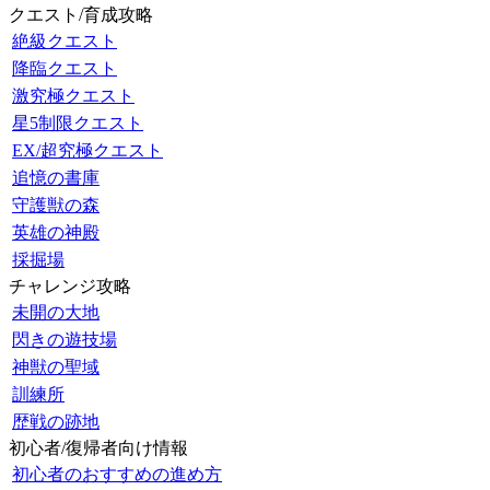
クエスト/育成攻略
絶級クエスト
降臨クエスト
激究極クエスト
星5制限クエスト
EX/超究極クエスト
追憶の書庫
守護獣の森
英雄の神殿
採掘場
チャレンジ攻略
未開の大地
閃きの遊技場
神獣の聖域
訓練所
歴戦の跡地
初心者/復帰者向け情報
初心者のおすすめの進め方