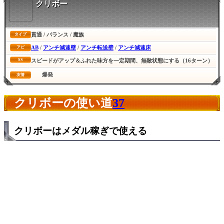
クリボー
貫通 / バランス / 魔族
タイプ
AB
/
アンチ減速壁
/
アンチ転送壁
/
アンチ減速床
アビ
SS
スピードがアップ＆ふれた味方を一定期間、無敵状態にする（16ターン）
爆発
友情
クリボーの使い道
37
クリボーはメダル稼ぎで使える