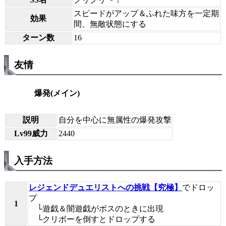
スピードがアップ＆ふれた味方を一定期
効果
間、無敵状態にする
ターン数
16
友情
爆発(メイン)
説明
自分を中心に無属性の爆発攻撃
Lv99威力
2440
入手方法
レジェンドデュエリストへの挑戦【究極】
でドロッ
プ
1
└遊戯＆闇遊戯がボスのときに出現
└クリボーを倒すとドロップする