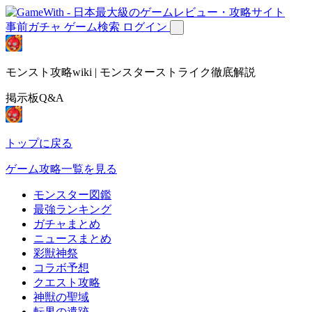
事前ガチャ
ゲーム検索
ログイン
モンスト攻略wiki | モンスターストライク徹底解説
掲示板Q&A
トップに戻る
ゲーム攻略一覧を見る
モンスター図鑑
最強ランキング
ガチャまとめ
ニュースまとめ
彩獣神祭
コラボ予想
クエスト攻略
神獣の聖域
転界の遺跡