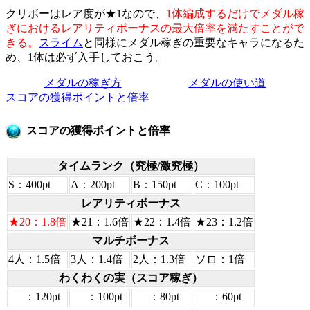
クリボーはレア度が★1なので、
1体編成するだけでメダル稼
ぎにおけるレアリティボーナスの最大倍率を満たすことがで
きる。
スライム
と同様にメダル稼ぎの重要なキャラになるた
め、1体は必ず入手しておこう。
メダルの稼ぎ方
メダルの使い道
スコアの獲得ポイントと倍率
スコアの獲得ポイントと倍率
タイムランク（究極/激究極）
S：400pt
A：200pt
B：150pt
C：100pt
レアリティボーナス
★20：1.8倍
★21：1.6倍
★22：1.4倍
★23：1.2倍
マルチボーナス
4人：1.5倍
3人：1.4倍
2人：1.3倍
ソロ：1倍
わくわくの実（スコア稼ぎ）
：120pt
：100pt
：80pt
：60pt