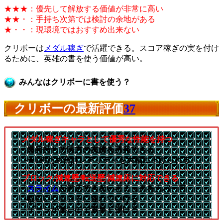
★★★：優先して解放する価値が非常に高い
★★・：手持ち次第では検討の余地がある
★・・：現環境ではおすすめ出来ない
クリボーは
メダル稼ぎ
で活躍できる。スコア稼ぎの実を付け
るために、英雄の書を使う価値が高い。
みんなはクリボーに書を使う？
クリボーの最新評価
37
メダル稼ぎキャラとして優秀な性能を持つ
└爆発持ちで味方の友情を誘発できる
└★1のため合計レアリティを大幅に下げられる
ブロック/減速壁/転送壁/減速床に対応できる
└
スライム
が対応できないギミックをカバー可
└幅広いクエストに連れていける
└ゲージが無いので素早く弾ける