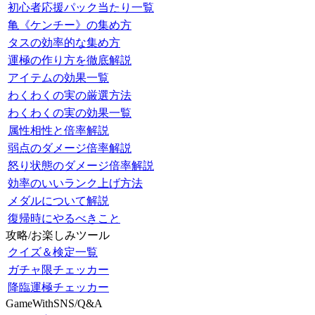
初心者応援パック当たり一覧
亀《ケンチー》の集め方
タスの効率的な集め方
運極の作り方を徹底解説
アイテムの効果一覧
わくわくの実の厳選方法
わくわくの実の効果一覧
属性相性と倍率解説
弱点のダメージ倍率解説
怒り状態のダメージ倍率解説
効率のいいランク上げ方法
メダルについて解説
復帰時にやるべきこと
攻略/お楽しみツール
クイズ＆検定一覧
ガチャ限チェッカー
降臨運極チェッカー
GameWithSNS/Q&A