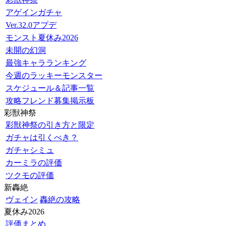
アゲインガチャ
Ver.32.0アプデ
モンスト夏休み2026
未開の幻洞
最強キャラランキング
今週のラッキーモンスター
スケジュール＆記事一覧
攻略フレンド募集掲示板
彩獣神祭
彩獣神祭の引き方と限定
ガチャは引くべき？
ガチャシミュ
カーミラの評価
ツクモの評価
新轟絶
ヴェイン
轟絶の攻略
夏休み2026
評価まとめ