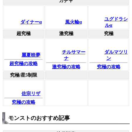
ガチャ
ユグドラシ
ダイナーα
風火輪α
ルα
超究極
激究極
究極
チルサマー
ダルマツリ
麗夏映夢
ナ
ン
超究極の攻略
激究極の攻略
究極の攻略
究極/星5制限
佐宗リザ
究極の攻略
モンストのおすすめ記事