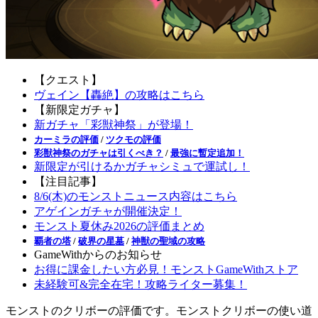
【クエスト】
ヴェイン【轟絶】の攻略はこちら
【新限定ガチャ】
新ガチャ「彩獣神祭」が登場！
カーミラの評価
/
ツクモの評価
彩獣神祭のガチャは引くべき？
/
最強に暫定追加！
新限定が引けるかガチャシミュで運試し！
【注目記事】
8/6(木)のモンストニュース内容はこちら
アゲインガチャが開催決定！
モンスト夏休み2026の評価まとめ
覇者の塔
/
破界の星墓
/
神獣の聖域の攻略
GameWithからのお知らせ
お得に課金したい方必見！モンストGameWithストア
未経験可&完全在宅！攻略ライター募集！
モンストのクリボーの評価です。モンストクリボーの使い道