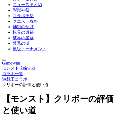
ニュースまとめ
彩獣神祭
コラボ予想
クエスト攻略
神獣の聖域
転界の遺跡
破界の星墓
禁忌の獄
絶級トーナメント
GameWith
モンスト攻略wiki
コラボ一覧
遊戯王コラボ
クリボーの評価と使い道
【モンスト】クリボーの評価
と使い道