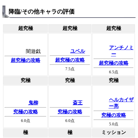
降臨/その他キャラの評価
超究極
超究極
超究極
アンチノミ
ユベル
闇遊戯
ー
超究極の攻略
超究極の攻略
超究極の攻略
7.5
点
6.5
点
究極
究極
究極
ヘルカイザ
鬼柳
斎王
ー亮
究極の攻略
究極の攻略
究極の攻略
6.0
点
6.0
点
5.0
点
極
極
ミッション