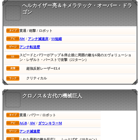
ヘルカイザー亮＆キメラテック・オーバー・ドラ
ゴン
貫通 / 砲撃 / ロボット
タイプ
AW
/
アンチ減速床
/
SS短縮
アビ
アンチ転送壁
ゲージ
スピードとパワーがアップ＆停止後に周囲の敵を6発のエヴォリューショ
SS
ン・レザルト・バーストで攻撃（22ターン）
超強反射レーザーEL4
友情
クリティカル
ラック
クロノス＆古代の機械巨人
貫通 / パワー / ロボット
タイプ
AGB
/
AW
/
ダウンキラーM
アビ
アンチ減速壁
ゲージ
SS
ふれた最初の敵を乱打し、ふっとばす（10ターン）