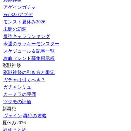
アゲインガチャ
Ver.32.0アプデ
モンスト夏休み2026
未開の幻洞
最強キャラランキング
今週のラッキーモンスター
スケジュール＆記事一覧
攻略フレンド募集掲示板
彩獣神祭
彩獣神祭の引き方と限定
ガチャは引くべき？
ガチャシミュ
カーミラの評価
ツクモの評価
新轟絶
ヴェイン
轟絶の攻略
夏休み2026
評価まとめ