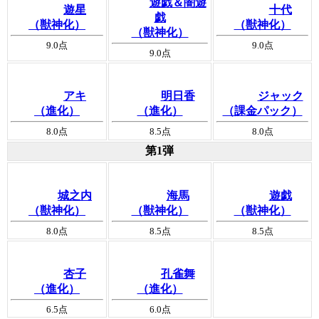
遊戯＆闇遊
遊星
十代
戯
（獣神化）
（獣神化）
（獣神化）
9.0
点
9.0
点
9.0
点
アキ
明日香
ジャック
（進化）
（進化）
（課金パック）
8.0
点
8.5
点
8.0
点
第1弾
城之内
海馬
遊戯
（獣神化）
（獣神化）
（獣神化）
8.0
点
8.5
点
8.5
点
杏子
孔雀舞
（進化）
（進化）
6.5
点
6.0
点