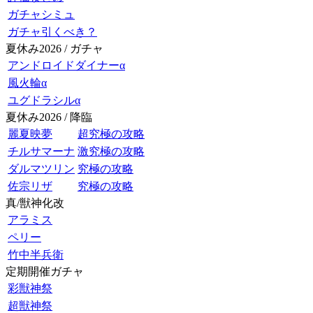
ガチャシミュ
ガチャ引くべき？
夏休み2026 / ガチャ
アンドロイドダイナーα
風火輪α
ユグドラシルα
夏休み2026 / 降臨
麗夏映夢
超究極の攻略
チルサマーナ
激究極の攻略
ダルマツリン
究極の攻略
佐宗リザ
究極の攻略
真/獣神化改
アラミス
ペリー
竹中半兵衛
定期開催ガチャ
彩獣神祭
超獣神祭