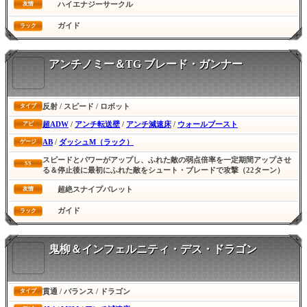
ハイエナジーサークル
友情
ガイド
ラック
アンチノミー＆TG ブレード・ガンナー
反射 / スピード / ロボット
タイプ
超ADW
/
アンチ転送壁
/
アンチ減速床
/
ウォールブースト
アビ
AB
/
ダッシュM（ラック）
ゲージ
スピードとパワーがアップし、ふれた敵の弱点倍率を一定期間アップさせ
SS
る＆停止後に最初にふれた敵をシュート・ブレードで攻撃（22ターン）
超絶スナイプバレット
友情
ガイド
ラック
鬼柳＆インフェルニティ・デス・ドラゴン
貫通 / バランス / ドラゴン
タイプ