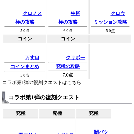
クロノス
牛尾
クロウ
極の攻略
極の攻略
ミッション攻略
5.0
点
6.0
点
5.0
点
コイン
コイン
クリボー
万丈目
究極の攻略
コインまとめ
7.0
点
5.0
点
コラボ第1弾の復刻クエストはこちら
コラボ第1弾の復刻クエスト
究極
究極
究極
闇バク