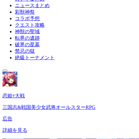
ニュースまとめ
彩獣神祭
コラボ予想
クエスト攻略
神獣の聖域
転界の遺跡
破界の星墓
禁忌の獄
絶級トーナメント
恋姫†大戦
三国志&戦国美少女武将オールスターRPG
広告
詳細を見る