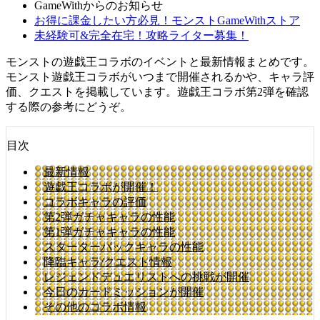
GameWithからのお知らせ
お得に課金したい方必見！モンストGameWithストア
未経験可&完全在宅！攻略ライター募集！
モンストの遊戯王コラボのイベントと最新情報まとめです。
モンスト遊戯王コラボがいつまで開催されるかや、キャラ評
価、クエストを掲載しています。遊戯王コラボ第2弾を確認
する際の参考にどうぞ。
目次
最新情報
遊戯王コラボが開催！
コラボキャラの評価
第2弾ガチャキャラの性能
第1弾ガチャキャラの性能
スターターパックキャラの性能
降臨キャラ/クエスト情報
レジェンドデュエリストへの挑戦が開催
今日のカードミッションが開催
その他のコラボ情報