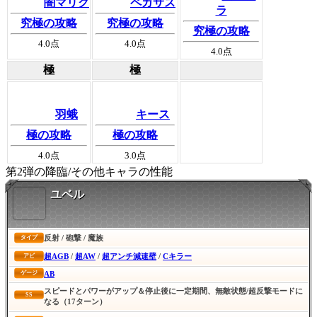
闇マリク
ペガサス
ラ
究極の攻略
究極の攻略
究極の攻略
4.0
点
4.0
点
4.0
点
極
極
羽蛾
キース
極の攻略
極の攻略
4.0
点
3.0
点
第2弾の降臨/その他キャラの性能
ユベル
反射 / 砲撃 / 魔族
タイプ
超AGB
/
超AW
/
超アンチ減速壁
/
Cキラー
アビ
AB
ゲージ
スピードとパワーがアップ＆停止後に一定期間、無敵状態/超反撃モードに
SS
なる（17ターン）