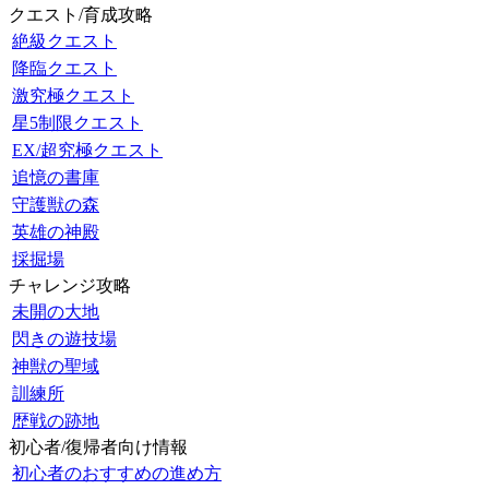
クエスト/育成攻略
絶級クエスト
降臨クエスト
激究極クエスト
星5制限クエスト
EX/超究極クエスト
追憶の書庫
守護獣の森
英雄の神殿
採掘場
チャレンジ攻略
未開の大地
閃きの遊技場
神獣の聖域
訓練所
歴戦の跡地
初心者/復帰者向け情報
初心者のおすすめの進め方