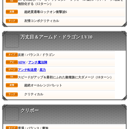
SS
無効化する（12ターン）
超絶貫通毒ロックオン衝撃波6
友情
友情コンボクリティカル
ラック
万丈目＆アームド・ドラゴン LV10
反射 / バランス / ドラゴン
タイプ
ADW
/
アンチ魔法陣
アビ
アンチ転送壁
/
底力
ゲージ
SS
スピードがアップ＆最初にふれた敵種族に大ダメージ（10ターン）
超絶オールレンジバレット
友情
クリティカル
ラック
クリボー
貫通 / バランス / 魔族
タイプ