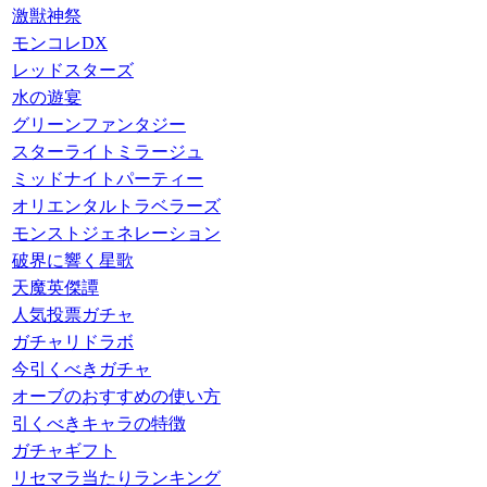
激獣神祭
モンコレDX
レッドスターズ
水の遊宴
グリーンファンタジー
スターライトミラージュ
ミッドナイトパーティー
オリエンタルトラベラーズ
モンストジェネレーション
破界に響く星歌
天魔英傑譚
人気投票ガチャ
ガチャリドラボ
今引くべきガチャ
オーブのおすすめの使い方
引くべきキャラの特徴
ガチャギフト
リセマラ当たりランキング