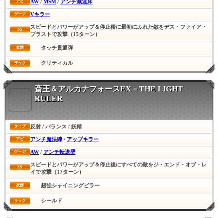
AW
/
MSM
/
アンチ減速床
アビ
Vキラー
ゲージ
スピードとパワーがアップ＆停止後に最初にふれた敵をデス・ファイア・
SS
ブラストで攻撃（15ターン）
タッチ貫通弾
友情
クリティカル
ラック
斎王＆アルカナフォースEX－THE LIGHT
RULER
反射 / バランス / 妖精
タイプ
アンチ魔法陣
/
アップキラー
アビ
AW
/
アンチ転送壁
ゲージ
スピードとパワーがアップ＆停止後にすべての敵をジ・エンド・オブ・レ
SS
イで攻撃（17ターン）
超強シャイニングピラー
友情
シールド
ラック