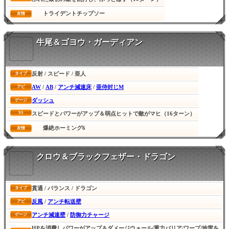
トライデントチップソー
友情
牛尾＆ゴヨウ・ガーディアン
反射 / スピード / 亜人
タイプ
AW
/
AB
/
アンチ減速床
/
亜侍封じM
アビ
ダッシュ
ゲージ
SS
スピードとパワーがアップ＆弱点ヒットで敵がマヒ（16ターン）
爆絶ホーミング6
友情
クロウ＆ブラックフェザー・ドラゴン
貫通 / バランス / ドラゴン
タイプ
反風
/
アンチ転送壁
アビ
アンチ減速壁
/
防御力チャージ
ゲージ
HPを消費しパワーがアップ＆ダメージウォール/重力バリア/ワープ/地雷を