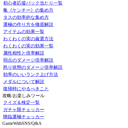
初心者応援パック当たり一覧
亀《ケンチー》の集め方
タスの効率的な集め方
運極の作り方を徹底解説
アイテムの効果一覧
わくわくの実の厳選方法
わくわくの実の効果一覧
属性相性と倍率解説
弱点のダメージ倍率解説
怒り状態のダメージ倍率解説
効率のいいランク上げ方法
メダルについて解説
復帰時にやるべきこと
攻略/お楽しみツール
クイズ＆検定一覧
ガチャ限チェッカー
降臨運極チェッカー
GameWithSNS/Q&A