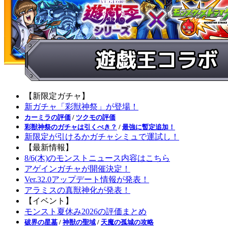
【新限定ガチャ】
新ガチャ「彩獣神祭」が登場！
カーミラの評価
/
ツクモの評価
彩獣神祭のガチャは引くべき？
/
最強に暫定追加！
新限定が引けるかガチャシミュで運試し！
【最新情報】
8/6(木)のモンストニュース内容はこちら
アゲインガチャが開催決定！
Ver.32.0アップデート情報が発表！
アラミスの真獣神化が発表！
【イベント】
モンスト夏休み2026の評価まとめ
破界の星墓
/
神獣の聖域
/
天魔の孤城の攻略