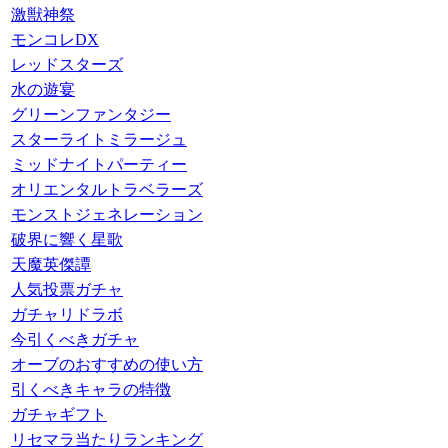
激獣神祭
モンコレDX
レッドスターズ
水の遊宴
グリーンファンタジー
スターライトミラージュ
ミッドナイトパーティー
オリエンタルトラベラーズ
モンストジェネレーション
破界に響く星歌
天魔英傑譚
人気投票ガチャ
ガチャリドラボ
今引くべきガチャ
オーブのおすすめの使い方
引くべきキャラの特徴
ガチャギフト
リセマラ当たりランキング