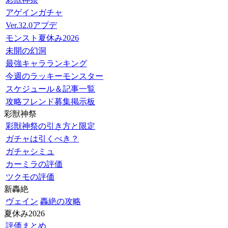
アゲインガチャ
Ver.32.0アプデ
モンスト夏休み2026
未開の幻洞
最強キャラランキング
今週のラッキーモンスター
スケジュール＆記事一覧
攻略フレンド募集掲示板
彩獣神祭
彩獣神祭の引き方と限定
ガチャは引くべき？
ガチャシミュ
カーミラの評価
ツクモの評価
新轟絶
ヴェイン
轟絶の攻略
夏休み2026
評価まとめ