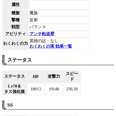
属性
種族
魔族
撃種
反射
戦型
バランス
アビリティ
アンチ転送壁
英雄の証：なし
わくわくの力
わくわくの実 効果一覧
ステータス
スピー
ステータス
攻撃力
HP
ド
Lv70＆
18013
19148
256.30
タス強化後
SS