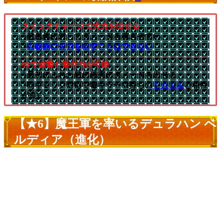
クイックチャージで火力を出せる
└敵単体に対してダメージを稼ぎやすい
└
広範囲に火力を出すことはできない
SSで追撃と毒付与が可能
└最初にふれた敵に確実にダメージを出せる
└同ギミック対応で毒キラーM持ちの
ミカエル
と相性
が良い
【★6】魔王軍を率いるデュラハン ベ
ルディア（進化）