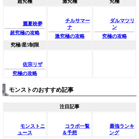
超究極
激究極
究極
チルサマー
ダルマツリ
麗夏映夢
ナ
ン
超究極の攻略
激究極の攻略
究極の攻略
究極/星5制限
佐宗リザ
究極の攻略
モンストのおすすめ記事
注目記事
モンストニ
コラボ一覧
最強ランキ
ュース
＆予想
ング