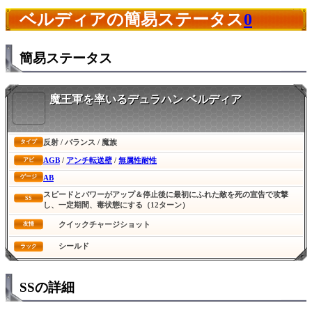
ベルディアの簡易ステータス
0
簡易ステータス
魔王軍を率いるデュラハン ベルディア
反射 / バランス / 魔族
タイプ
AGB
/
アンチ転送壁
/
無属性耐性
アビ
AB
ゲージ
スピードとパワーがアップ＆停止後に最初にふれた敵を死の宣告で攻撃
SS
し、一定期間、毒状態にする（12ターン）
クイックチャージショット
友情
シールド
ラック
SSの詳細