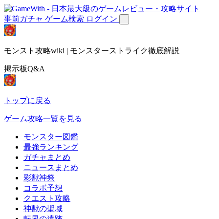
事前ガチャ
ゲーム検索
ログイン
モンスト攻略wiki | モンスターストライク徹底解説
掲示板Q&A
トップに戻る
ゲーム攻略一覧を見る
モンスター図鑑
最強ランキング
ガチャまとめ
ニュースまとめ
彩獣神祭
コラボ予想
クエスト攻略
神獣の聖域
転界の遺跡