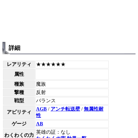
詳細
レアリティ
★★★★★★
属性
種族
魔族
撃種
反射
戦型
バランス
AGB
/
アンチ転送壁
/
無属性耐
アビリティ
性
ゲージ
AB
英雄の証：なし
わくわくの力