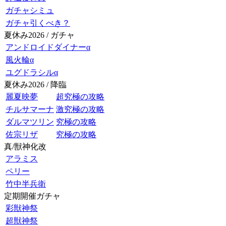
ガチャシミュ
ガチャ引くべき？
夏休み2026 / ガチャ
アンドロイドダイナーα
風火輪α
ユグドラシルα
夏休み2026 / 降臨
麗夏映夢
超究極の攻略
チルサマーナ
激究極の攻略
ダルマツリン
究極の攻略
佐宗リザ
究極の攻略
真/獣神化改
アラミス
ペリー
竹中半兵衛
定期開催ガチャ
彩獣神祭
超獣神祭