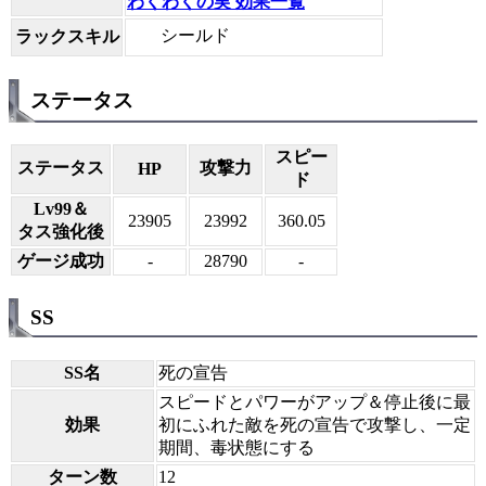
わくわくの実 効果一覧
シールド
ラックスキル
ステータス
スピー
ステータス
攻撃力
HP
ド
Lv99＆
23905
23992
360.05
タス強化後
ゲージ成功
-
28790
-
SS
SS名
死の宣告
スピードとパワーがアップ＆停止後に最
効果
初にふれた敵を死の宣告で攻撃し、一定
期間、毒状態にする
ターン数
12