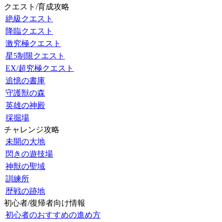
クエスト/育成攻略
絶級クエスト
降臨クエスト
激究極クエスト
星5制限クエスト
EX/超究極クエスト
追憶の書庫
守護獣の森
英雄の神殿
採掘場
チャレンジ攻略
未開の大地
閃きの遊技場
神獣の聖域
訓練所
歴戦の跡地
初心者/復帰者向け情報
初心者のおすすめの進め方