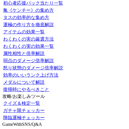
初心者応援パック当たり一覧
亀《ケンチー》の集め方
タスの効率的な集め方
運極の作り方を徹底解説
アイテムの効果一覧
わくわくの実の厳選方法
わくわくの実の効果一覧
属性相性と倍率解説
弱点のダメージ倍率解説
怒り状態のダメージ倍率解説
効率のいいランク上げ方法
メダルについて解説
復帰時にやるべきこと
攻略/お楽しみツール
クイズ＆検定一覧
ガチャ限チェッカー
降臨運極チェッカー
GameWithSNS/Q&A