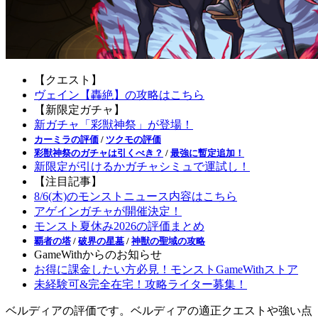
【クエスト】
ヴェイン【轟絶】の攻略はこちら
【新限定ガチャ】
新ガチャ「彩獣神祭」が登場！
カーミラの評価
/
ツクモの評価
彩獣神祭のガチャは引くべき？
/
最強に暫定追加！
新限定が引けるかガチャシミュで運試し！
【注目記事】
8/6(木)のモンストニュース内容はこちら
アゲインガチャが開催決定！
モンスト夏休み2026の評価まとめ
覇者の塔
/
破界の星墓
/
神獣の聖域の攻略
GameWithからのお知らせ
お得に課金したい方必見！モンストGameWithストア
未経験可&完全在宅！攻略ライター募集！
ベルディアの評価です。ベルディアの適正クエストや強い点