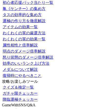
初心者応援パック当たり一覧
亀《ケンチー》の集め方
タスの効率的な集め方
運極の作り方を徹底解説
アイテムの効果一覧
わくわくの実の厳選方法
わくわくの実の効果一覧
属性相性と倍率解説
弱点のダメージ倍率解説
怒り状態のダメージ倍率解説
効率のいいランク上げ方法
メダルについて解説
復帰時にやるべきこと
攻略/お楽しみツール
クイズ＆検定一覧
ガチャ限チェッカー
降臨運極チェッカー
GameWithSNS/Q&A