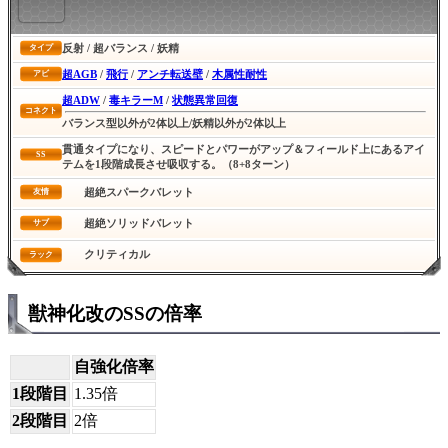
反射 / 超バランス / 妖精
タイプ
超AGB
/
飛行
/
アンチ転送壁
/
木属性耐性
アビ
超ADW
/
毒キラーM
/
状態異常回復
コネクト
バランス型以外が2体以上/妖精以外が2体以上
貫通タイプになり、スピードとパワーがアップ＆フィールド上にあるアイ
SS
テムを1段階成長させ吸収する。（8+8ターン）
超絶スパークバレット
友情
超絶ソリッドバレット
サブ
クリティカル
ラック
獣神化改のSSの倍率
自強化倍率
1段階目
1.35倍
2段階目
2倍