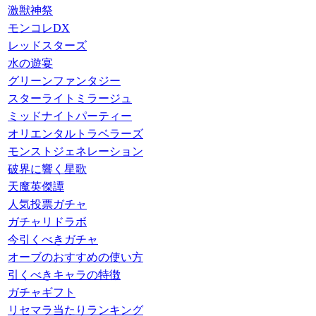
激獣神祭
モンコレDX
レッドスターズ
水の遊宴
グリーンファンタジー
スターライトミラージュ
ミッドナイトパーティー
オリエンタルトラベラーズ
モンストジェネレーション
破界に響く星歌
天魔英傑譚
人気投票ガチャ
ガチャリドラボ
今引くべきガチャ
オーブのおすすめの使い方
引くべきキャラの特徴
ガチャギフト
リセマラ当たりランキング