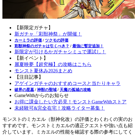
【新限定ガチャ】
新ガチャ「彩獣神祭」が開催！
カーミラの評価
/
ツクモの評価
彩獣神祭のガチャは引くべき？
/
最強に暫定追加！
新限定が引けるかガチャシミュで運試し！
【新イベント】
麗夏映夢【超究極】の攻略はこちら
モンスト夏休み2026まとめ
【注目記事】
アゲインガチャのおすすめコースと当たりキャラ
破界の星墓
/
神獣の聖域
/
天魔の孤城の攻略
GameWithからのお知らせ
お得に課金したい方必見！モンストGameWithストア
未経験可&完全在宅！攻略ライター募集！
モンストのミカエル（獣神化改）の評価とわくわくの実のお
すすめです。モンストミカエルの適正クエストや強い点も紹
介しています。ミカエルの性能を確認する際の参考にしてく