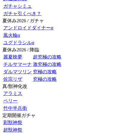
ガチャシミュ
ガチャ引くべき？
夏休み2026 / ガチャ
アンドロイドダイナーα
風火輪α
ユグドラシルα
夏休み2026 / 降臨
麗夏映夢
超究極の攻略
チルサマーナ
激究極の攻略
ダルマツリン
究極の攻略
佐宗リザ
究極の攻略
真/獣神化改
アラミス
ペリー
竹中半兵衛
定期開催ガチャ
彩獣神祭
超獣神祭