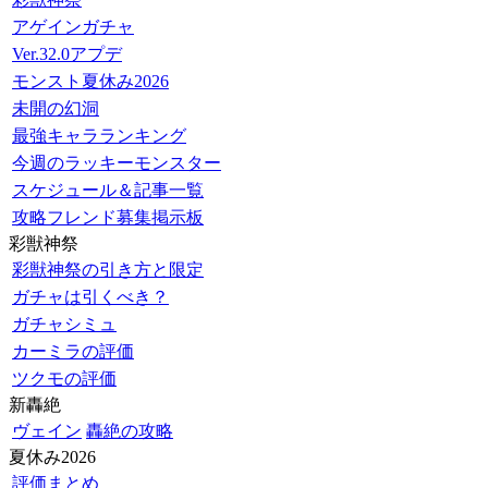
アゲインガチャ
Ver.32.0アプデ
モンスト夏休み2026
未開の幻洞
最強キャラランキング
今週のラッキーモンスター
スケジュール＆記事一覧
攻略フレンド募集掲示板
彩獣神祭
彩獣神祭の引き方と限定
ガチャは引くべき？
ガチャシミュ
カーミラの評価
ツクモの評価
新轟絶
ヴェイン
轟絶の攻略
夏休み2026
評価まとめ