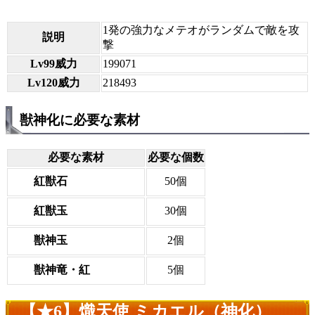
1発の強力なメテオがランダムで敵を攻
説明
撃
Lv99威力
199071
Lv120威力
218493
獣神化に必要な素材
必要な素材
必要な個数
紅獣石
50個
紅獣玉
30個
獣神玉
2個
獣神竜・紅
5個
【★6】熾天使 ミカエル（神化）