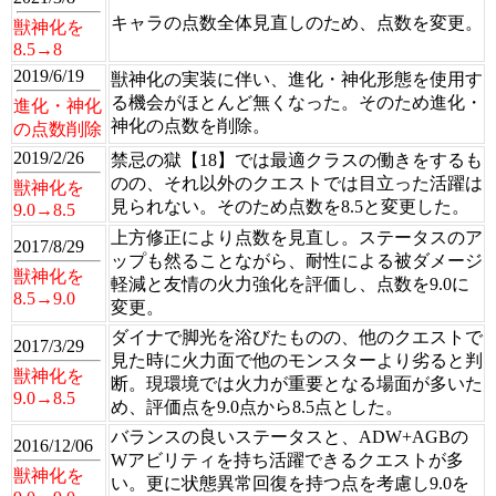
キャラの点数全体見直しのため、点数を変更。
獣神化を
8.5→8
2019/6/19
獣神化の実装に伴い、進化・神化形態を使用す
る機会がほとんど無くなった。そのため進化・
進化・神化
神化の点数を削除。
の点数削除
2019/2/26
禁忌の獄【18】では最適クラスの働きをするも
のの、それ以外のクエストでは目立った活躍は
獣神化を
見られない。そのため点数を8.5と変更した。
9.0→8.5
上方修正により点数を見直し。ステータスのア
2017/8/29
ップも然ることながら、耐性による被ダメージ
獣神化を
軽減と友情の火力強化を評価し、点数を9.0に
8.5→9.0
変更。
ダイナで脚光を浴びたものの、他のクエストで
2017/3/29
見た時に火力面で他のモンスターより劣ると判
獣神化を
断。現環境では火力が重要となる場面が多いた
9.0→8.5
め、評価点を9.0点から8.5点とした。
バランスの良いステータスと、ADW+AGBの
2016/12/06
Wアビリティを持ち活躍できるクエストが多
獣神化を
い。更に状態異常回復を持つ点を考慮し9.0を