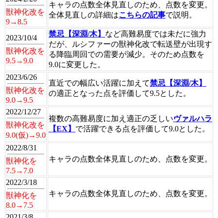
キャラの点数全体見直しのため、点数を変更。
獣神化改を
全体見直しの詳細は
こちらの記事
で説明。
9→8.5
禁忌【深淵/木】
など高難易度では未だに強力
2023/10/4
だが、ルシファーの獣神化改で転送壁が出現す
獣神化改を
る降臨周回での需要が減少。そのため点数を
9.5→9.0
9.0に変更した。
2023/6/26
直近での幅広い活躍に加えて
禁忌【深淵/木】
獣神化改を
の適正となった点を評価して9.5とした。
9.0→9.5
2022/12/27
複数の高難易度に加え適正の乏しい
ヴァルハラ
獣神化改を
【EX】
で活躍できる点を評価して9.0とした。
9.0(仮)→9.0
2022/8/31
キャラの点数全体見直しのため、点数を変更。
獣神化を
7.5→7.0
2022/3/18
キャラの点数全体見直しのため、点数を変更。
獣神化を
8.0→7.5
2021/3/8