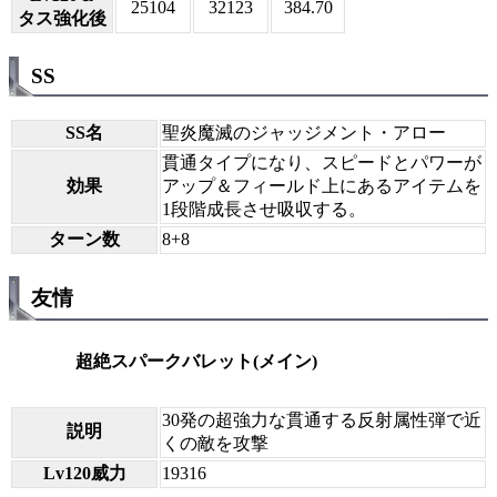
25104
32123
384.70
タス強化後
SS
SS名
聖炎魔滅のジャッジメント・アロー
貫通タイプになり、スピードとパワーが
効果
アップ＆フィールド上にあるアイテムを
1段階成長させ吸収する。
ターン数
8+8
友情
超絶スパークバレット(メイン)
30発の超強力な貫通する反射属性弾で近
説明
くの敵を攻撃
Lv120威力
19316