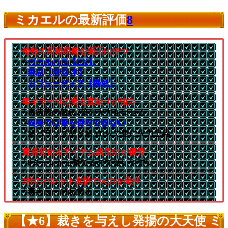
ミカエルの最新評価
8
複数の高難易度を適正に持つ
└
ヴァルハラ【EX】
└
禁忌【深淵/木】
└
カウシーディア【轟絶】
毒キラーMの乗る直殴りが強力
└毒状態の敵に2倍の火力を出せる
└
自身では毒を付与できない
└超バランス型＆超ADWで更に火力上昇
貫通変化＆アイテム成長SSが優秀
└8ターンから撃てるので使いやすい
2種のバレット友情で火力を発揮
└毒キラーMが乗る
【★6】裁きを与えし発揚の大天使 ミ