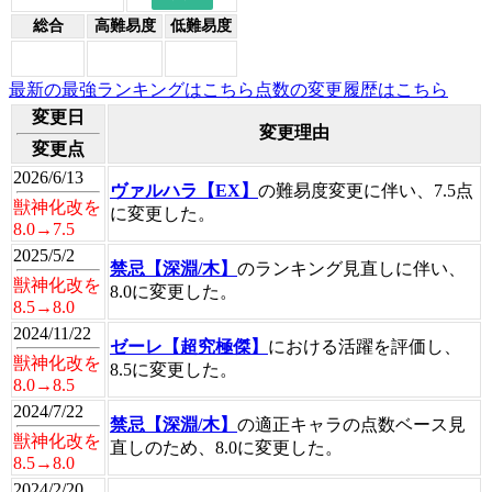
総合
高難易度
低難易度
最新の最強ランキングはこちら
点数の変更履歴はこちら
変更日
変更理由
変更点
2026/6/13
ヴァルハラ【EX】
の難易度変更に伴い、7.5点
獣神化改を
に変更した。
8.0→7.5
2025/5/2
禁忌【深淵/木】
のランキング見直しに伴い、
獣神化改を
8.0に変更した。
8.5→8.0
2024/11/22
ゼーレ【超究極傑】
における活躍を評価し、
獣神化改を
8.5に変更した。
8.0→8.5
2024/7/22
禁忌【深淵/木】
の適正キャラの点数ベース見
獣神化改を
直しのため、8.0に変更した。
8.5→8.0
2024/2/20