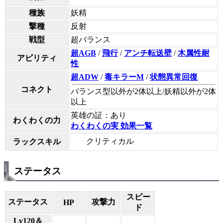
種族
妖精
撃種
反射
戦型
超バランス
超AGB
/
飛行
/
アンチ転送壁
/
木属性耐
アビリティ
性
超ADW
/
毒キラーM
/
状態異常回復
コネクト
バランス型以外が2体以上/妖精以外が2体
以上
英雄の証：あり
わくわくの力
わくわくの実 効果一覧
クリティカル
ラックスキル
ステータス
スピー
ステータス
攻撃力
HP
ド
Lv120＆