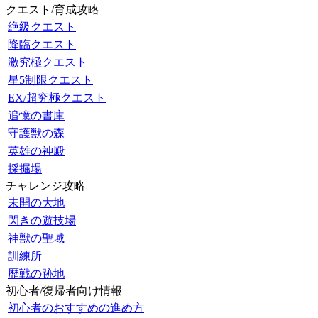
クエスト/育成攻略
絶級クエスト
降臨クエスト
激究極クエスト
星5制限クエスト
EX/超究極クエスト
追憶の書庫
守護獣の森
英雄の神殿
採掘場
チャレンジ攻略
未開の大地
閃きの遊技場
神獣の聖域
訓練所
歴戦の跡地
初心者/復帰者向け情報
初心者のおすすめの進め方