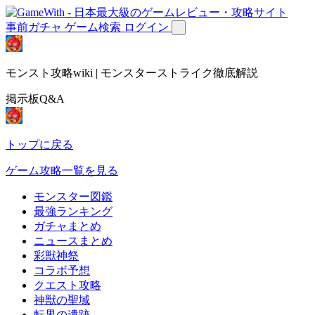
事前ガチャ
ゲーム検索
ログイン
モンスト攻略wiki | モンスターストライク徹底解説
掲示板Q&A
トップに戻る
ゲーム攻略一覧を見る
モンスター図鑑
最強ランキング
ガチャまとめ
ニュースまとめ
彩獣神祭
コラボ予想
クエスト攻略
神獣の聖域
転界の遺跡