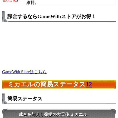
9.0→9.0
維持。
課金するならGameWithストアがお得！
GameWith Storeはこちら
ミカエルの簡易ステータス
12
簡易ステータス
裁きを与えし発揚の大天使 ミカエル