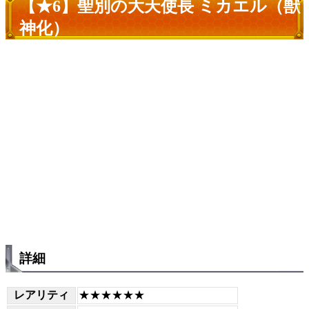
【★6】聖別の大天使長 ミカエル（獣
神化）
詳細
レアリティ
★★★★★★