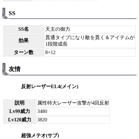
SS
SS名
天主の御力
貫通タイプになり敵を貫く＆アイテムが
効果
1段階成長
ターン数
8+12
友情
反射レーザーEL4(メイン)
説明
属性特大レーザー攻撃が4回反射
Lv99威力
3480
Lv120威力
3820
超強メテオ(サブ)