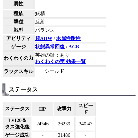
属性
種族
妖精
撃種
反射
戦型
バランス
アビリティ
超ADW
/
木属性耐性
ゲージ
状態異常回復
/
AGB
英雄の証：あり
わくわくの力
わくわくの実 効果一覧
シールド
ラックスキル
ステータス
スピー
ステータス
攻撃力
HP
ド
Lv120＆
24546
26239
340.47
タス強化後
ゲージ成功
-
31486
-