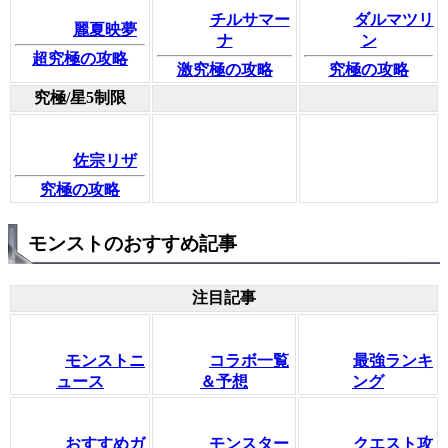
チルサマー
ダルマツリ
麗夏映夢
ナ
ン
超究極の攻略
激究極の攻略
究極の攻略
究極/星5制限
佐宗リザ
究極の攻略
モンストのおすすめ記事
注目記事
モンストニ
コラボ一覧
最強ランキ
ュース
＆予想
ング
おすすめガ
モンスター
クエスト攻