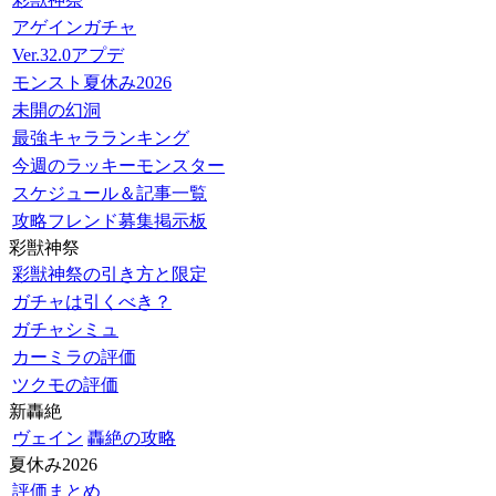
アゲインガチャ
Ver.32.0アプデ
モンスト夏休み2026
未開の幻洞
最強キャラランキング
今週のラッキーモンスター
スケジュール＆記事一覧
攻略フレンド募集掲示板
彩獣神祭
彩獣神祭の引き方と限定
ガチャは引くべき？
ガチャシミュ
カーミラの評価
ツクモの評価
新轟絶
ヴェイン
轟絶の攻略
夏休み2026
評価まとめ