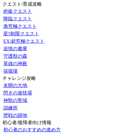
クエスト/育成攻略
絶級クエスト
降臨クエスト
激究極クエスト
星5制限クエスト
EX/超究極クエスト
追憶の書庫
守護獣の森
英雄の神殿
採掘場
チャレンジ攻略
未開の大地
閃きの遊技場
神獣の聖域
訓練所
歴戦の跡地
初心者/復帰者向け情報
初心者のおすすめの進め方