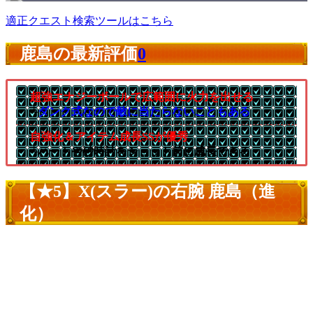
適正クエスト検索ツールはこちら
鹿島の最新評価
0
超強エナジーボールで広範囲に火力を出せる
└
ダンク式なので敵に当たらないこともある
自強化＆アイテム成長SSが優秀
└ハートや砂時計をショット前に成長できる
【★5】X(スラー)の右腕 鹿島（進
化）