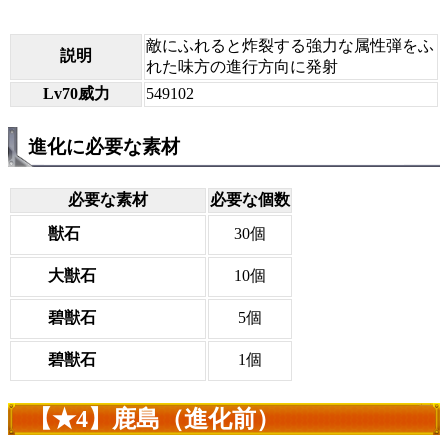
敵にふれると炸裂する強力な属性弾をふ
説明
れた味方の進行方向に発射
Lv70威力
549102
進化に必要な素材
必要な素材
必要な個数
獣石
30個
大獣石
10個
碧獣石
5個
碧獣石
1個
【★4】鹿島（進化前）