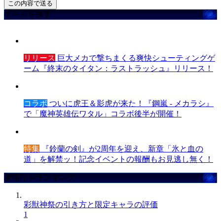
ゲームを探す
リリース
巨大メカで撃ちまくる爽快シューティングゲ
ーム『終末のタイタン：ラストラッシュ』リリース！
コラボ
ついに虎王＆影虎が来た！『鋼嵐 - メカラシ』
で「魔神英雄伝ワタル」コラボ後半が開催！
特集
『鈴蘭の剣』が2周年を迎え、新章「氷と血の
道」を解禁ッ！記念イベントの報酬もお見逃し無く！
攻略記事ランキング
彩獣神祭の引き方と限定キャラの評価
1