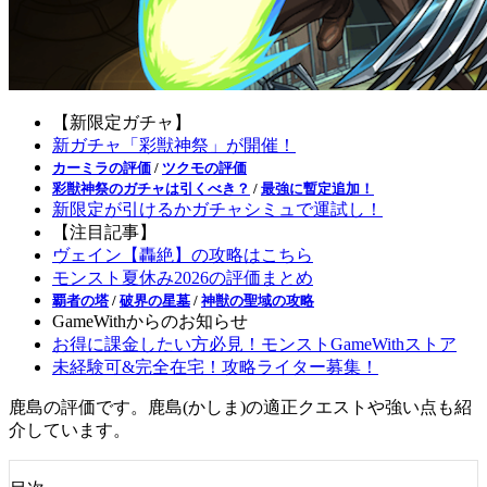
【新限定ガチャ】
新ガチャ「彩獣神祭」が開催！
カーミラの評価
/
ツクモの評価
彩獣神祭のガチャは引くべき？
/
最強に暫定追加！
新限定が引けるかガチャシミュで運試し！
【注目記事】
ヴェイン【轟絶】の攻略はこちら
モンスト夏休み2026の評価まとめ
覇者の塔
/
破界の星墓
/
神獣の聖域の攻略
GameWithからのお知らせ
お得に課金したい方必見！モンストGameWithストア
未経験可&完全在宅！攻略ライター募集！
鹿島の評価です。鹿島(かしま)の適正クエストや強い点も紹
介しています。