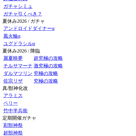
ガチャシミュ
ガチャ引くべき？
夏休み2026 / ガチャ
アンドロイドダイナーα
風火輪α
ユグドラシルα
夏休み2026 / 降臨
麗夏映夢
超究極の攻略
チルサマーナ
激究極の攻略
ダルマツリン
究極の攻略
佐宗リザ
究極の攻略
真/獣神化改
アラミス
ペリー
竹中半兵衛
定期開催ガチャ
彩獣神祭
超獣神祭