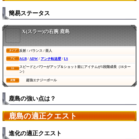
簡易ステータス
X(スラー)の右腕 鹿島
反射 / バランス / 亜人
タイプ
AGB
/
ADW
/
アンチ転送壁
/
LS
アビ
スピードとパワーがアップ＆ショット前にアイテムが1段階成長（16ター
SS
ン）
超強エナジーボール
友情
鹿島の強い点は？
鹿島の適正クエスト
進化の適正クエスト