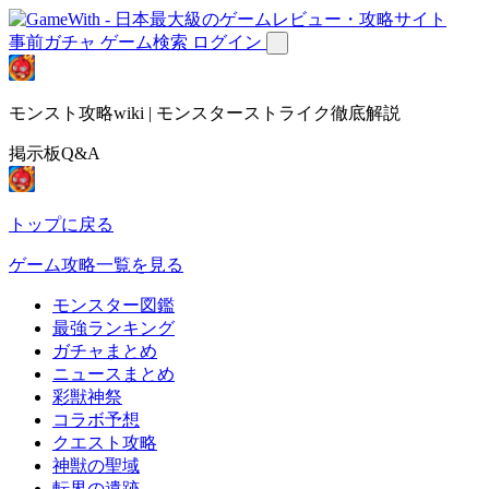
事前ガチャ
ゲーム検索
ログイン
モンスト攻略wiki | モンスターストライク徹底解説
掲示板Q&A
トップに戻る
ゲーム攻略一覧を見る
モンスター図鑑
最強ランキング
ガチャまとめ
ニュースまとめ
彩獣神祭
コラボ予想
クエスト攻略
神獣の聖域
転界の遺跡