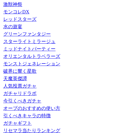
激獣神祭
モンコレDX
レッドスターズ
水の遊宴
グリーンファンタジー
スターライトミラージュ
ミッドナイトパーティー
オリエンタルトラベラーズ
モンストジェネレーション
破界に響く星歌
天魔英傑譚
人気投票ガチャ
ガチャリドラボ
今引くべきガチャ
オーブのおすすめの使い方
引くべきキャラの特徴
ガチャギフト
リセマラ当たりランキング