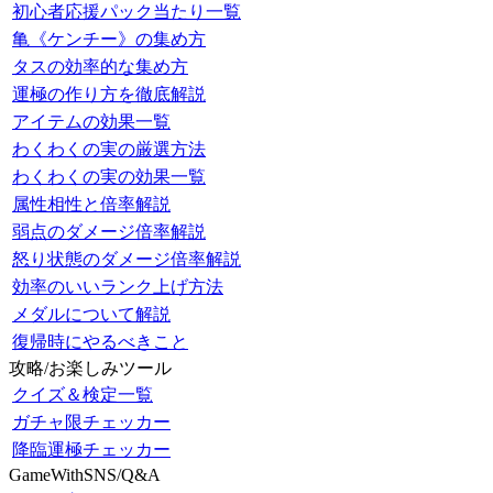
初心者応援パック当たり一覧
亀《ケンチー》の集め方
タスの効率的な集め方
運極の作り方を徹底解説
アイテムの効果一覧
わくわくの実の厳選方法
わくわくの実の効果一覧
属性相性と倍率解説
弱点のダメージ倍率解説
怒り状態のダメージ倍率解説
効率のいいランク上げ方法
メダルについて解説
復帰時にやるべきこと
攻略/お楽しみツール
クイズ＆検定一覧
ガチャ限チェッカー
降臨運極チェッカー
GameWithSNS/Q&A