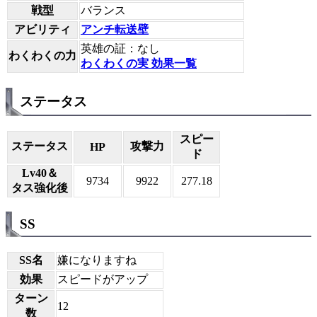
戦型
バランス
アビリティ
アンチ転送壁
英雄の証：なし
わくわくの力
わくわくの実 効果一覧
ステータス
スピー
ステータス
攻撃力
HP
ド
Lv40＆
9734
9922
277.18
タス強化後
SS
SS名
嫌になりますね
効果
スピードがアップ
ターン
12
数