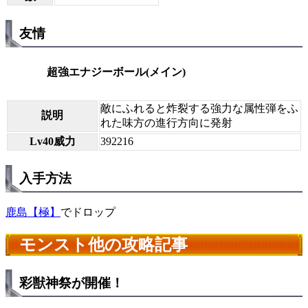
友情
超強エナジーボール(メイン)
敵にふれると炸裂する強力な属性弾をふ
説明
れた味方の進行方向に発射
Lv40威力
392216
入手方法
鹿島【極】
でドロップ
モンスト他の攻略記事
彩獣神祭が開催！