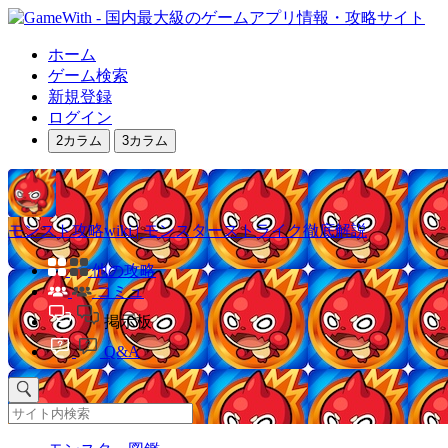
ホーム
ゲーム検索
新規登録
ログイン
2カラム
3カラム
モンスト攻略wiki | モンスターストライク徹底解説
他の攻略
コミュ
掲示板
Q&A