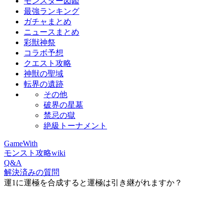
モンスター図鑑
最強ランキング
ガチャまとめ
ニュースまとめ
彩獣神祭
コラボ予想
クエスト攻略
神獣の聖域
転界の遺跡
その他
破界の星墓
禁忌の獄
絶級トーナメント
GameWith
モンスト攻略wiki
Q&A
解決済みの質問
運1に運極を合成すると運極は引き継がれますか？