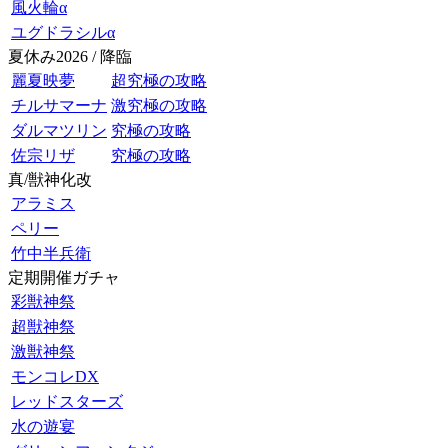
風火輪α
ユグドラシルα
夏休み2026 / 降臨
麗夏映夢
超究極の攻略
チルサマーナ
激究極の攻略
ダルマツリン
究極の攻略
佐宗リザ
究極の攻略
真/獣神化改
アラミス
ペリー
竹中半兵衛
定期開催ガチャ
彩獣神祭
超獣神祭
激獣神祭
モンコレDX
レッドスターズ
水の遊宴