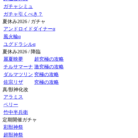
ガチャシミュ
ガチャ引くべき？
夏休み2026 / ガチャ
アンドロイドダイナーα
風火輪α
ユグドラシルα
夏休み2026 / 降臨
麗夏映夢
超究極の攻略
チルサマーナ
激究極の攻略
ダルマツリン
究極の攻略
佐宗リザ
究極の攻略
真/獣神化改
アラミス
ペリー
竹中半兵衛
定期開催ガチャ
彩獣神祭
超獣神祭