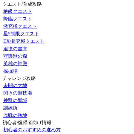
クエスト/育成攻略
絶級クエスト
降臨クエスト
激究極クエスト
星5制限クエスト
EX/超究極クエスト
追憶の書庫
守護獣の森
英雄の神殿
採掘場
チャレンジ攻略
未開の大地
閃きの遊技場
神獣の聖域
訓練所
歴戦の跡地
初心者/復帰者向け情報
初心者のおすすめの進め方