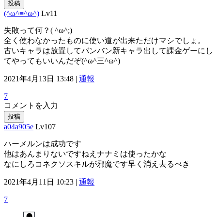
投稿
(^ω^≡^ω^)
Lv11
失敗って何？( ^ω^;)
全く使わなかったものに使い道が出来ただけマシでしょ。
古いキャラは放置してバンバン新キャラ出して課金ゲーにし
てやってもいいんだぞ(^ω^三^ω^)
2021年4月13日 13:48 |
通報
7
コメントを入力
投稿
a04a905e
Lv107
ハーメルンは成功です
他はあんまりないですねえナナミは使ったかな
なにしろコネクソスキルが邪魔です早く消え去るべき
2021年4月11日 10:23 |
通報
7