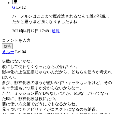
G
Lv.12
ハーメルンはここまで魔改造されるなんて誰が想像し
たかと思うほど強くなりましたよね
2021年4月12日 17:48 |
通報
コメントを入力
投稿
えふー
Lv104
失敗はないかな。
改にして使わなくなったなら戻せばいい。
獣神化の上位互換じゃないんだから、どちらを使うか考えれ
ばいい。
多少、獣神化改のほうが使いやすいキャラもいるけど、その
キャラ達もいつ戻すか分からないからなー。
ただ、ミッション系でDWなしパとか、MSなしパってなっ
た時に、獣神化改は役にたつ。
要は使い方次第でどうにでもなるからね。
元々ついてたアビリティがコネクトになるのも納得。