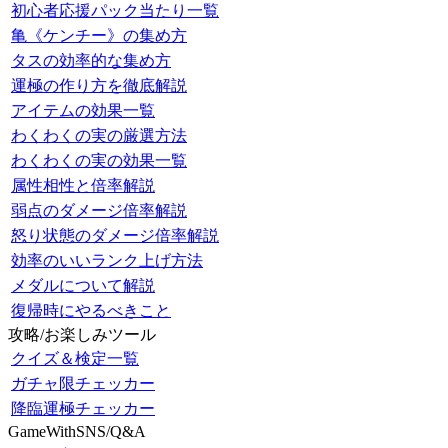
初心者応援パック当たり一覧
亀《ケンチー》の集め方
タスの効率的な集め方
運極の作り方を徹底解説
アイテムの効果一覧
わくわくの実の厳選方法
わくわくの実の効果一覧
属性相性と倍率解説
弱点のダメージ倍率解説
怒り状態のダメージ倍率解説
効率のいいランク上げ方法
メダルについて解説
復帰時にやるべきこと
攻略/お楽しみツール
クイズ＆検定一覧
ガチャ限チェッカー
降臨運極チェッカー
GameWithSNS/Q&A