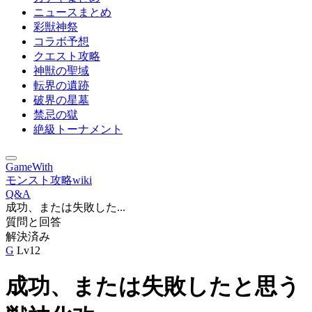
ニュースまとめ
彩獣神祭
コラボ予想
クエスト攻略
神獣の聖域
転界の遺跡
破界の星墓
禁忌の獄
絶級トーナメント
GameWith
モンスト攻略wiki
Q&A
成功、または失敗した...
質問と回答
解決済み
G
Lv12
成功、または失敗したと思う