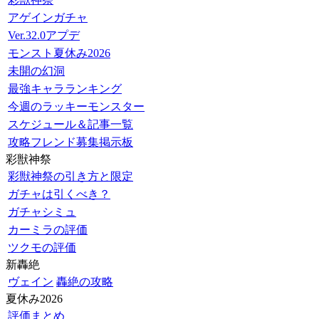
アゲインガチャ
Ver.32.0アプデ
モンスト夏休み2026
未開の幻洞
最強キャラランキング
今週のラッキーモンスター
スケジュール＆記事一覧
攻略フレンド募集掲示板
彩獣神祭
彩獣神祭の引き方と限定
ガチャは引くべき？
ガチャシミュ
カーミラの評価
ツクモの評価
新轟絶
ヴェイン
轟絶の攻略
夏休み2026
評価まとめ