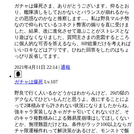
ガチャは爆死さま、ありがとうございます。仰るとお
り、艦隊潰しをしておかないとバランスが崩れるから
との思惑なのかなと推察します…。私は野良マルチ勢
なので仰られているコネクト弊害の煽りを直に受けま
した。結果、改に進化させて遊ぶことがストレスとな
り遊ばなくなりました。質問主さまの意図するところ
に個人的な可否を答えるなら、HP総量だけを考えれば
いいロキなどはアリです。ひねた回答をしたのはちょ
っぴり反省してます。
2021年4月11日 22:14 |
通報
ガチャは爆死
Lv.107
野良で行く人いるかどうかはわからんけど、20の獄の
デクなんてひどいもんだと思うよ。改にすることによ
って2体積みすら許されない状況になりましたからね。
強キャラ実装しなきゃガチャ引いてくれないけど、そ
のキャラ複数積みによる難易度崩壊はしてほしくない
とか、無理難題だけどね。条件がラック100以上ならガ
チャ限運極作れって解決策があるけど、モンストで飯