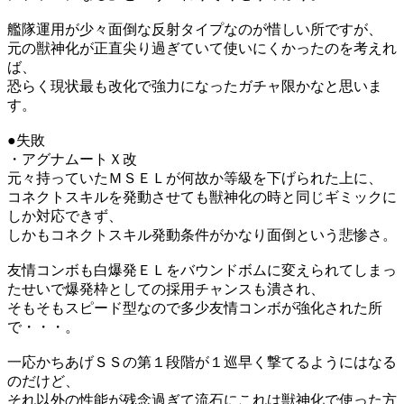
艦隊運用が少々面倒な反射タイプなのが惜しい所ですが、
元の獣神化が正直尖り過ぎていて使いにくかったのを考えれ
ば、
恐らく現状最も改化で強力になったガチャ限かなと思いま
す。
●失敗
・アグナムートＸ改
元々持っていたＭＳＥＬが何故か等級を下げられた上に、
コネクトスキルを発動させても獣神化の時と同じギミックに
しか対応できず、
しかもコネクトスキル発動条件がかなり面倒という悲惨さ。
友情コンボも白爆発ＥＬをバウンドボムに変えられてしまっ
たせいで爆発枠としての採用チャンスも潰され、
そもそもスピード型なので多少友情コンボが強化された所
で・・・。
一応かちあげＳＳの第１段階が１巡早く撃てるようにはなる
のだけど、
それ以外の性能が残念過ぎて流石にこれは獣神化で使った方