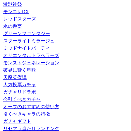
激獣神祭
モンコレDX
レッドスターズ
水の遊宴
グリーンファンタジー
スターライトミラージュ
ミッドナイトパーティー
オリエンタルトラベラーズ
モンストジェネレーション
破界に響く星歌
天魔英傑譚
人気投票ガチャ
ガチャリドラボ
今引くべきガチャ
オーブのおすすめの使い方
引くべきキャラの特徴
ガチャギフト
リセマラ当たりランキング