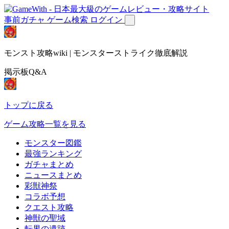
事前ガチャ
ゲーム検索
ログイン
モンスト攻略wiki | モンスターストライク徹底解説
掲示板Q&A
トップに戻る
ゲーム攻略一覧を見る
モンスター図鑑
最強ランキング
ガチャまとめ
ニュースまとめ
彩獣神祭
コラボ予想
クエスト攻略
神獣の聖域
転界の遺跡