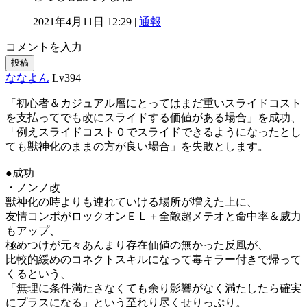
2021年4月11日 12:29 |
通報
コメントを入力
投稿
ななよん
Lv394
「初心者＆カジュアル層にとってはまだ重いスライドコスト
を支払ってでも改にスライドする価値がある場合」を成功、
「例えスライドコスト０でスライドできるようになったとし
ても獣神化のままの方が良い場合」を失敗とします。
●成功
・ノンノ改
獣神化の時よりも連れていける場所が増えた上に、
友情コンボがロックオンＥＬ＋全敵超メテオと命中率＆威力
もアップ、
極めつけが元々あんまり存在価値の無かった反風が、
比較的緩めのコネクトスキルになって毒キラー付きで帰って
くるという、
「無理に条件満たさなくても余り影響がなく満たしたら確実
にプラスになる」という至れり尽くせりっぷり。