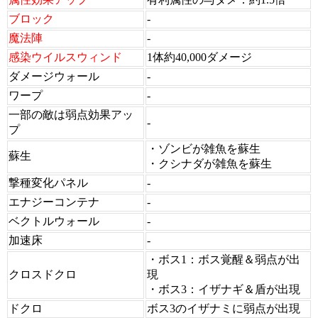
ブロック
-
魔法陣
-
感染ウイルスウィンド
1体約40,000ダメージ
ダメージウォール
-
ワープ
-
一部の敵は弱点効果アッ
-
プ
・ゾンビが雑魚を蘇生
蘇生
・クシナダが雑魚を蘇生
撃種変化パネル
-
エナジーコンテナ
-
ベクトルウォール
-
加速床
-
・ボス1：ボス覚醒＆弱点が出
クロスドクロ
現
・ボス3：イザナギ＆盾が出現
ドクロ
ボス3のイザナミに弱点が出現