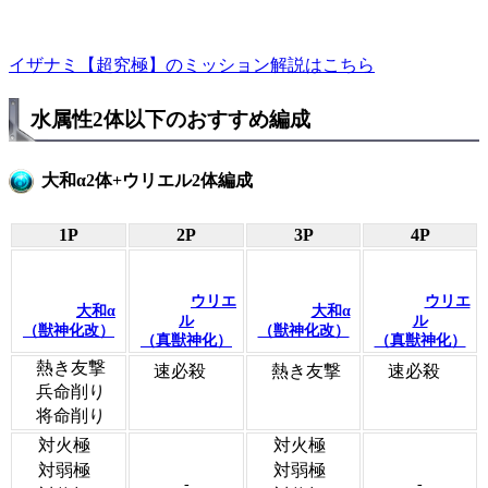
イザナミ【超究極】のミッション解説はこちら
水属性2体以下のおすすめ編成
大和α2体+ウリエル2体編成
1P
2P
3P
4P
ウリエ
ウリエ
大和α
大和α
ル
ル
（獣神化改）
（獣神化改）
（真獣神化）
（真獣神化）
熱き友撃
速必殺
熱き友撃
速必殺
兵命削り
将命削り
対火極
対火極
対弱極
対弱極
-
-