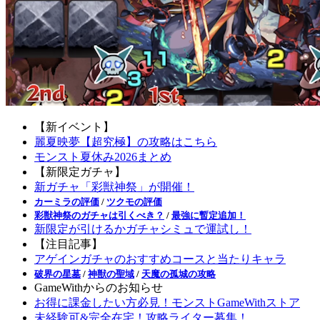
【新イベント】
麗夏映夢【超究極】の攻略はこちら
モンスト夏休み2026まとめ
【新限定ガチャ】
新ガチャ「彩獣神祭」が開催！
カーミラの評価
/
ツクモの評価
彩獣神祭のガチャは引くべき？
/
最強に暫定追加！
新限定が引けるかガチャシミュで運試し！
【注目記事】
アゲインガチャのおすすめコースと当たりキャラ
破界の星墓
/
神獣の聖域
/
天魔の孤城の攻略
GameWithからのお知らせ
お得に課金したい方必見！モンストGameWithストア
未経験可&完全在宅！攻略ライター募集！