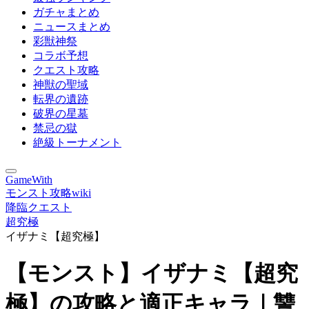
ガチャまとめ
ニュースまとめ
彩獣神祭
コラボ予想
クエスト攻略
神獣の聖域
転界の遺跡
破界の星墓
禁忌の獄
絶級トーナメント
GameWith
モンスト攻略wiki
降臨クエスト
超究極
イザナミ【超究極】
【モンスト】イザナミ【超究
極】の攻略と適正キャラ｜讐