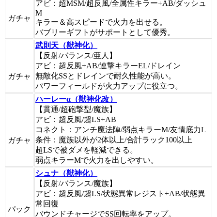
アビ：超MSM/超反風/全属性キラー+AB/ダッシュ
M
ガチャ
キラー＆高スピードで火力を出せる。
バブリーギフトがサポートとして優秀。
武則天（獣神化）
【反射/バランス/亜人】
アビ：超反風+AB/連撃キラーEL/ドレイン
無敵化SSとドレインで耐久性能が高い。
ガチャ
パワーフィールドが火力アップに役立つ。
ハーレーα（獣神化改）
【貫通/超砲撃型/魔族】
アビ：超反風/超LS+AB
コネクト：アンチ魔法陣/弱点キラーM/友情底力L
条件：魔族以外が2体以上/合計ラック100以上
ガチャ
超LSで被ダメを軽減できる。
弱点キラーMで火力を出しやすい。
シュナ（獣神化）
【反射/バランス/魔族】
アビ：超反風/超LS/状態異常レジスト+AB/状態異
常回復
パック
バウンドチャージでSS回転率をアップ。