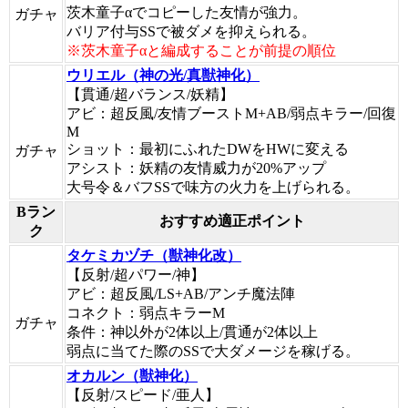
茨木童子αでコピーした友情が強力。
ガチャ
バリア付与SSで被ダメを抑えられる。
※茨木童子αと編成することが前提の順位
ウリエル（神の光/真獣神化）
【貫通/超バランス/妖精】
アビ：超反風/友情ブーストM+AB/弱点キラー/回復
M
ショット：最初にふれたDWをHWに変える
ガチャ
アシスト：妖精の友情威力が20%アップ
大号令＆バフSSで味方の火力を上げられる。
Bラン
おすすめ適正ポイント
ク
タケミカヅチ（獣神化改）
【反射/超パワー/神】
アビ：超反風/LS+AB/アンチ魔法陣
コネクト：弱点キラーM
ガチャ
条件：神以外が2体以上/貫通が2体以上
弱点に当てた際のSSで大ダメージを稼げる。
オカルン（獣神化）
【反射/スピード/亜人】