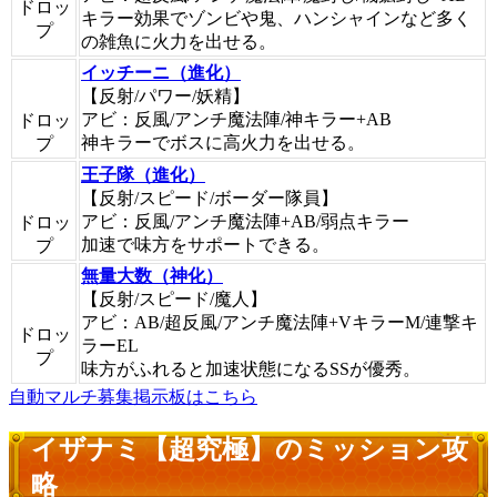
ドロッ
キラー効果でゾンビや鬼、ハンシャインなど多く
プ
の雑魚に火力を出せる。
イッチーニ（進化）
【反射/パワー/妖精】
アビ：反風/アンチ魔法陣/神キラー+AB
ドロッ
神キラーでボスに高火力を出せる。
プ
王子隊（進化）
【反射/スピード/ボーダー隊員】
アビ：反風/アンチ魔法陣+AB/弱点キラー
ドロッ
加速で味方をサポートできる。
プ
無量大数（神化）
【反射/スピード/魔人】
アビ：AB/超反風/アンチ魔法陣+VキラーM/連撃キ
ドロッ
ラーEL
プ
味方がふれると加速状態になるSSが優秀。
自動マルチ募集掲示板はこちら
イザナミ【超究極】のミッション攻
略