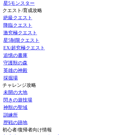
星5モンスター
クエスト/育成攻略
絶級クエスト
降臨クエスト
激究極クエスト
星5制限クエスト
EX/超究極クエスト
追憶の書庫
守護獣の森
英雄の神殿
採掘場
チャレンジ攻略
未開の大地
閃きの遊技場
神獣の聖域
訓練所
歴戦の跡地
初心者/復帰者向け情報