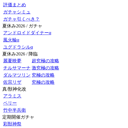
評価まとめ
ガチャシミュ
ガチャ引くべき？
夏休み2026 / ガチャ
アンドロイドダイナーα
風火輪α
ユグドラシルα
夏休み2026 / 降臨
麗夏映夢
超究極の攻略
チルサマーナ
激究極の攻略
ダルマツリン
究極の攻略
佐宗リザ
究極の攻略
真/獣神化改
アラミス
ペリー
竹中半兵衛
定期開催ガチャ
彩獣神祭