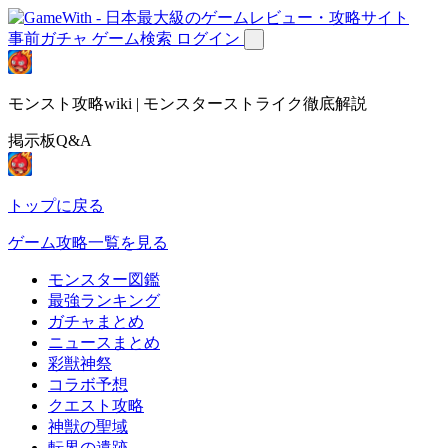
事前ガチャ
ゲーム検索
ログイン
モンスト攻略wiki | モンスターストライク徹底解説
掲示板Q&A
トップに戻る
ゲーム攻略一覧を見る
モンスター図鑑
最強ランキング
ガチャまとめ
ニュースまとめ
彩獣神祭
コラボ予想
クエスト攻略
神獣の聖域
転界の遺跡