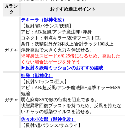
Aラン
おすすめ適正ポイント
ク
テキーラ（獣神化改）
【反射/超バランス/妖精】
アビ：AB/反風/アンチ魔法陣+渾身
コネクト：弱点キラー/友情ブーストEL
条件：妖精以外が2体以上/合計ラック100以上
渾身発動で大きく火力を伸ばせる。
ガチャ
※渾身はスピードが0.25倍になるため、発動した
くない場合はゲージを外そう
▶反射＆妖精ミッションのおすすめ編成
姫発（獣神化）
【反射/バランス/亜人】
アビ：AB/超反風/アンチ魔法陣+連撃キラーM/SS
短縮
弱点麻痺SSで敵の行動を阻止できる。
ガチャ
状態異常回復ブラストを持つため、反風を持たな
いキャラの感染ウイルスを治せる。
佐々木小次郎（獣神化改）
【反射/超バランス/サムライ】