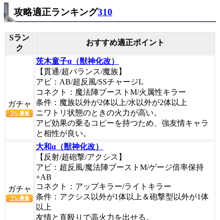
攻略適正ランキング
310
Sラン
おすすめ適正ポイント
ク
茨木童子α（獣神化改）
【貫通/超バランス/魔族】
アビ：AB/超反風/SSチャージL
コネクト：魔法陣ブーストM/火属性キラー
条件：魔族以外が2体以上/水以外が2体以上
ガチャ
ニワトリ状態のときの火力が高い。
フレ募集
アビ効果の乗るコピーを持つため、強友情キャラ
と相性が良い。
大和α（獣神化改）
【反射/超砲撃/アクシス】
アビ：超反風/魔法陣ブーストM/ゲージ倍率保持
+AB
コネクト：アップキラー/ライトキラー
ガチャ
条件：アクシス以外が1体以上＆砲撃型以外が1体
フレ募集
以上
友情と直殴りで高火力を出せる。