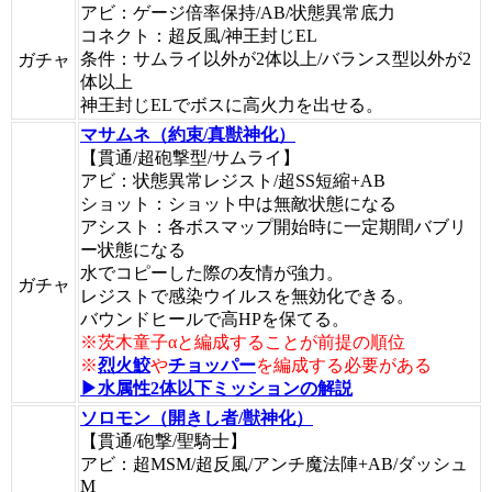
アビ：ゲージ倍率保持/AB/状態異常底力
コネクト：超反風/神王封じEL
条件：サムライ以外が2体以上/バランス型以外が2
ガチャ
体以上
神王封じELでボスに高火力を出せる。
マサムネ（約束/真獣神化）
【貫通/超砲撃型/サムライ】
アビ：状態異常レジスト/超SS短縮+AB
ショット：ショット中は無敵状態になる
アシスト：各ボスマップ開始時に一定期間バブリ
ー状態になる
水でコピーした際の友情が強力。
ガチャ
レジストで感染ウイルスを無効化できる。
バウンドヒールで高HPを保てる。
※茨木童子αと編成することが前提の順位
※
烈火鮫
や
チョッパー
を編成する必要がある
▶水属性2体以下ミッションの解説
ソロモン（開きし者/獣神化）
【貫通/砲撃/聖騎士】
アビ：超MSM/超反風/アンチ魔法陣+AB/ダッシュ
M