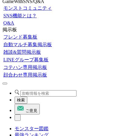
GameWithSNS/Q&A
モンストコミュニティ
SNS機能とは？
Q&A
掲示板
フレンド募集板
自動マルチ募集掲示板
雑談&質問掲示板
LINEグループ募集板
コテハン専用掲示板
顔合わせ専用掲示板
検索
ご意見
モンスター図鑑
最強ランキング