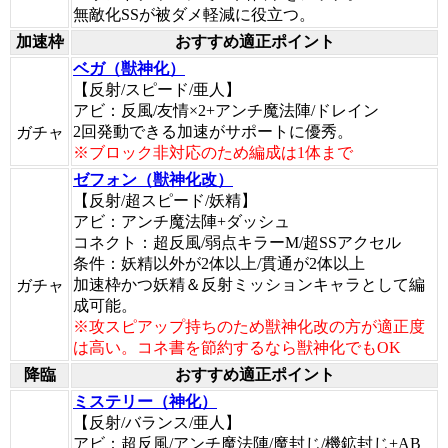
無敵化SSが被ダメ軽減に役立つ。
加速枠
おすすめ適正ポイント
ベガ（獣神化）
【反射/スピード/亜人】
アビ：反風/友情×2+アンチ魔法陣/ドレイン
2回発動できる加速がサポートに優秀。
ガチャ
※ブロック非対応のため編成は1体まで
ゼフォン（獣神化改）
【反射/超スピード/妖精】
アビ：アンチ魔法陣+ダッシュ
コネクト：超反風/弱点キラーM/超SSアクセル
条件：妖精以外が2体以上/貫通が2体以上
加速枠かつ妖精＆反射ミッションキャラとして編
ガチャ
成可能。
※攻スピアップ持ちのため獣神化改の方が適正度
は高い。コネ書を節約するなら獣神化でもOK
降臨
おすすめ適正ポイント
ミステリー（神化）
【反射/バランス/亜人】
アビ：超反風/アンチ魔法陣/魔封じ/機鉱封じ+AB