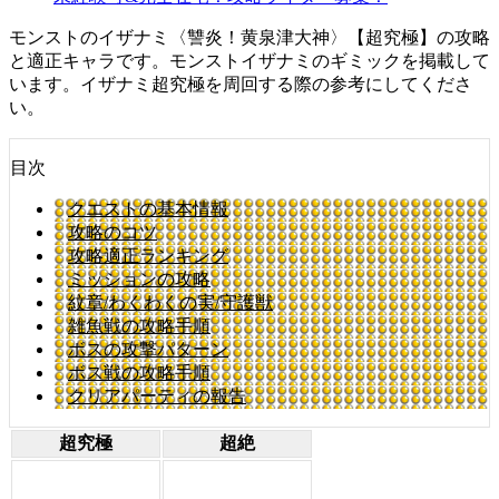
モンストのイザナミ〈讐炎！黄泉津大神〉【超究極】の攻略
と適正キャラです。モンストイザナミのギミックを掲載して
います。イザナミ超究極を周回する際の参考にしてくださ
い。
目次
クエストの基本情報
攻略のコツ
攻略適正ランキング
ミッションの攻略
紋章/わくわくの実/守護獣
雑魚戦の攻略手順
ボスの攻撃パターン
ボス戦の攻略手順
クリアパーティの報告
超究極
超絶