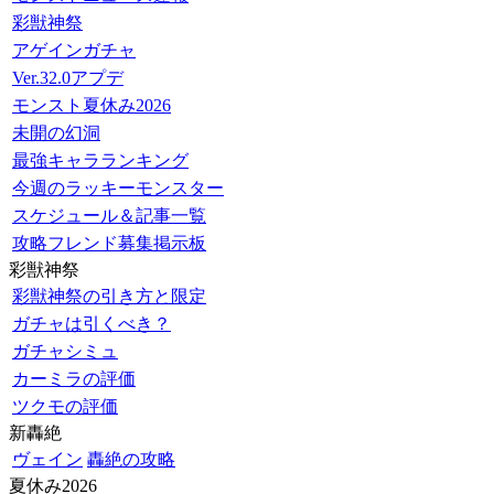
彩獣神祭
アゲインガチャ
Ver.32.0アプデ
モンスト夏休み2026
未開の幻洞
最強キャラランキング
今週のラッキーモンスター
スケジュール＆記事一覧
攻略フレンド募集掲示板
彩獣神祭
彩獣神祭の引き方と限定
ガチャは引くべき？
ガチャシミュ
カーミラの評価
ツクモの評価
新轟絶
ヴェイン
轟絶の攻略
夏休み2026