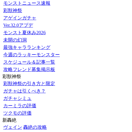
モンストニュース速報
彩獣神祭
アゲインガチャ
Ver.32.0アプデ
モンスト夏休み2026
未開の幻洞
最強キャラランキング
今週のラッキーモンスター
スケジュール＆記事一覧
攻略フレンド募集掲示板
彩獣神祭
彩獣神祭の引き方と限定
ガチャは引くべき？
ガチャシミュ
カーミラの評価
ツクモの評価
新轟絶
ヴェイン
轟絶の攻略