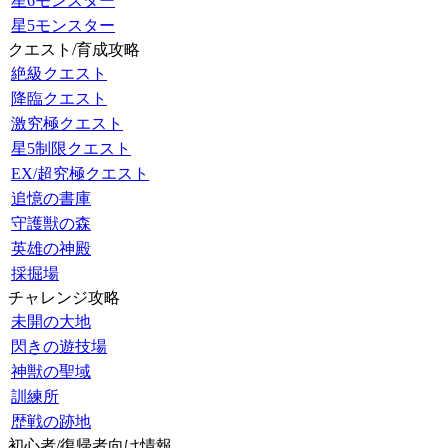
星6モンスター
星5モンスター
クエスト/育成攻略
絶級クエスト
降臨クエスト
激究極クエスト
星5制限クエスト
EX/超究極クエスト
追憶の書庫
守護獣の森
英雄の神殿
採掘場
チャレンジ攻略
未開の大地
閃きの遊技場
神獣の聖域
訓練所
歴戦の跡地
初心者/復帰者向け情報