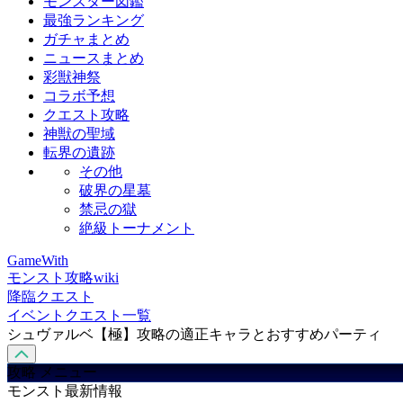
モンスター図鑑
最強ランキング
ガチャまとめ
ニュースまとめ
彩獣神祭
コラボ予想
クエスト攻略
神獣の聖域
転界の遺跡
その他
破界の星墓
禁忌の獄
絶級トーナメント
GameWith
モンスト攻略wiki
降臨クエスト
イベントクエスト一覧
シュヴァルベ【極】攻略の適正キャラとおすすめパーティ
攻略 メニュー
モンスト最新情報