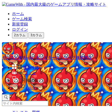
ホーム
ゲーム検索
新規登録
ログイン
2カラム
3カラム
モンスト攻略wiki | モンスターストライク徹底解説
他の攻略
コミュ
掲示板
Q&A