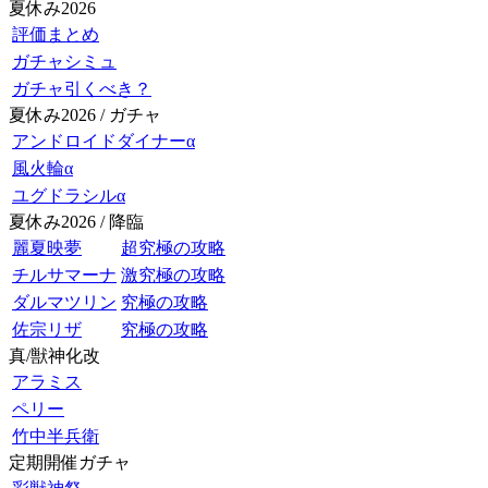
夏休み2026
評価まとめ
ガチャシミュ
ガチャ引くべき？
夏休み2026 / ガチャ
アンドロイドダイナーα
風火輪α
ユグドラシルα
夏休み2026 / 降臨
麗夏映夢
超究極の攻略
チルサマーナ
激究極の攻略
ダルマツリン
究極の攻略
佐宗リザ
究極の攻略
真/獣神化改
アラミス
ペリー
竹中半兵衛
定期開催ガチャ