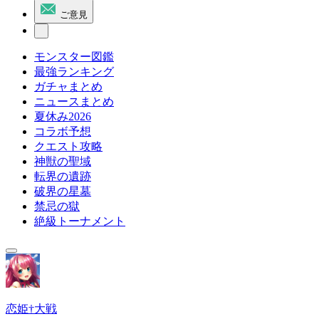
ご意見
モンスター図鑑
最強ランキング
ガチャまとめ
ニュースまとめ
夏休み2026
コラボ予想
クエスト攻略
神獣の聖域
転界の遺跡
破界の星墓
禁忌の獄
絶級トーナメント
恋姫†大戦