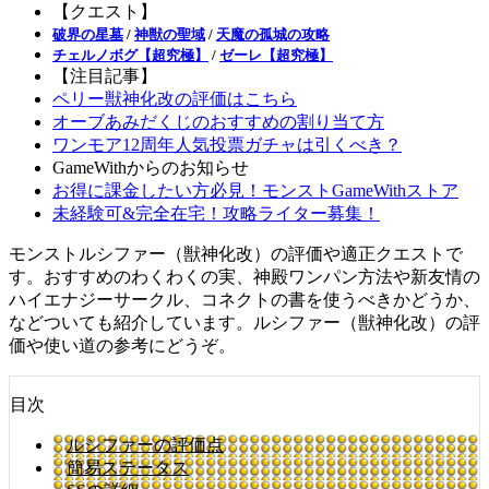
【クエスト】
破界の星墓
/
神獣の聖域
/
天魔の孤城の攻略
チェルノボグ【超究極】
/
ゼーレ【超究極】
【注目記事】
ペリー獣神化改の評価はこちら
オーブあみだくじのおすすめの割り当て方
ワンモア12周年人気投票ガチャは引くべき？
GameWithからのお知らせ
お得に課金したい方必見！モンストGameWithストア
未経験可&完全在宅！攻略ライター募集！
モンストルシファー（獣神化改）の評価や適正クエストで
す。おすすめのわくわくの実、神殿ワンパン方法や新友情の
ハイエナジーサークル、コネクトの書を使うべきかどうか、
などついても紹介しています。ルシファー（獣神化改）の評
価や使い道の参考にどうぞ。
目次
ルシファーの評価点
簡易ステータス