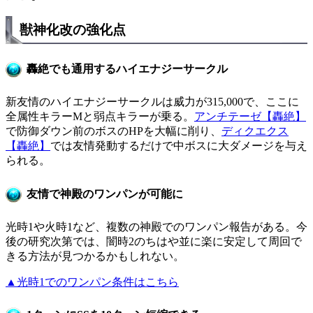
獣神化改の強化点
轟絶でも通用するハイエナジーサークル
新友情のハイエナジーサークルは威力が315,000で、ここに
全属性キラーMと弱点キラーが乗る。
アンチテーゼ【轟絶】
で防御ダウン前のボスのHPを大幅に削り、
ディクエクス
【轟絶】
では友情発動するだけで中ボスに大ダメージを与え
られる。
友情で神殿のワンパンが可能に
光時1や火時1など、複数の神殿でのワンパン報告がある。今
後の研究次第では、闇時2のちはや並に楽に安定して周回で
きる方法が見つかるかもしれない。
▲光時1でのワンパン条件はこちら