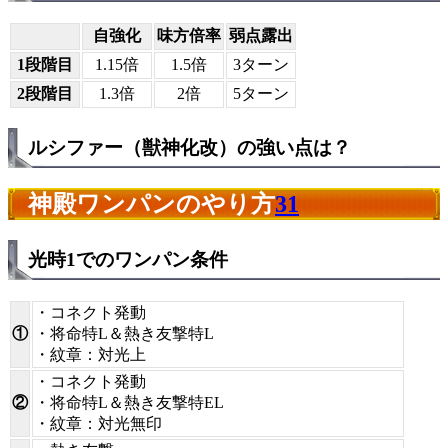
自強化
味方倍率
弱点露出
1段階目
1.15倍
1.5倍
3ターン
2段階目
1.3倍
2倍
5ターン
ルシファー（獣神化改）の強い点は？
神殿ワンパンのやり方
31
光時1でのワンパン条件
・コネクト発動
①
・将命特L＆熱き友撃特L
・紋章：対光上
・コネクト発動
②
・将命特L＆熱き友撃特EL
・紋章：対光無印