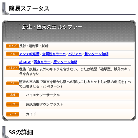
簡易ステータス
新生・堕天の王 ルシファー
反射 / 超砲撃 / 妖精
タイプ
アンチ転送壁
/
全属性キラーM
/
バリアM
/
超SSターン短縮
アビ
超ADW
/
弱点キラー
/
壁SSターン短縮
コネクト
種族「妖精」以外のキャラを含まない、または戦型「砲撃型」以外のキャ
ラを含まない
堕天の王の歌で味方を動かし敵への撃ちこむ＆ヒットした敵の弱点をすべ
SS
て出現させる（20+8ターン）
ハイエナジーサークル
友情
超絶防御ダウンブラスト
サブ
ガイド
ラック
SSの詳細