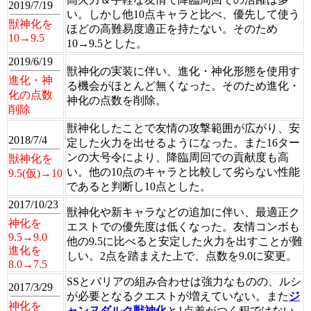
2019/7/19
い。しかし他10点キャラと比べ、優先して使う
獣神化を
ほどの高難易度適正を持たない。そのため
10→9.5
10→9.5とした。
2019/6/19
獣神化の実装に伴い、進化・神化形態を使用す
進化・神
る機会がほとんど無くなった。そのため進化・
化の点数
神化の点数を削除。
削除
獣神化したことで友情の攻撃範囲が広がり、安
2018/7/4
定した火力を出せるようになった。また16ター
ンの大号令により、降臨周回での貢献度も高
獣神化を
い。他の10点のキャラと比較して劣らない性能
9.5(仮)→10
であると判断し10点とした。
2017/10/23
獣神化や新キャラなどの追加に伴い、最適正ク
神化を
エストでの優先度は低くなった。友情コンボも
9.5→9.0
他の9.5に比べると安定した火力を出すことが難
進化を
しい。2点を踏まえた上で、点数を9.0に変更。
8.0→7.5
SSとバリアの組み合わせは強力なものの、ルシ
2017/3/29
が必要となるクエストが増えていない。また
ジ
神化を
ャンヌダルク獣神化
と1点差がつく程ではない