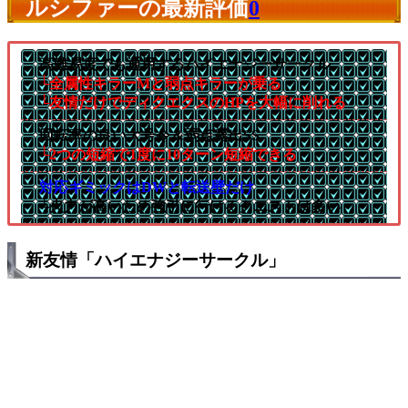
ルシファーの最新評価
0
高難易度でも通用するハイエナジーサークル
└全属性キラーMと弱点キラーが乗る
└友情だけでディクエクスのHPを大幅に削れる
回転率の良い大号令＆弱点露出SS
└2つの短縮で1度に10ターン短縮できる
対応ギミックはDWと転送壁だけ
└火力が高いため強引に行けるクエストは多い
新友情「ハイエナジーサークル」