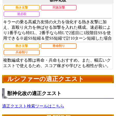
熱き友撃
同族加撃
速必殺
キラーの乗る高威力友情の火力を強化する熱き友撃に加
え、直殴り火力を伸ばせる加撃を入れた構成。速必殺によ
り1番手なら特EL、2番手なら特Lで2巡目に1段階目SSを使
用できる※超SS短縮＆壁SS短縮で計10ターン短縮した場合
熱き友撃
将命削り
兵命削り
複数編成する際は将命・兵命もおすすめ。また、幅広いク
エストで使えるため、スコア稼ぎや学びとも相性が良い。
ルシファーの適正クエスト
獣神化改の適正クエスト
適正クエスト検索ツールはこちら