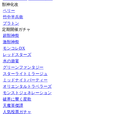
獣神化改
ペリー
竹中半兵衛
プラトン
定期開催ガチャ
超獣神祭
激獣神祭
モンコレDX
レッドスターズ
水の遊宴
グリーンファンタジー
スターライトミラージュ
ミッドナイトパーティー
オリエンタルトラベラーズ
モンストジェネレーション
破界に響く星歌
天魔英傑譚
人気投票ガチャ