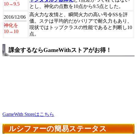
10→9.5
とし、神化の点数を10点から9.5点とした。
高火力な友情と、瞬間火力の高い号令SSを評
2016/12/06
価。ステは平均的だがバリアで耐久力もあり、
神化を
現状ではトップクラスの性能であると判断し10
10→10
点。
課金するならGameWithストアがお得！
GameWith Storeはこちら
ルシファーの簡易ステータス