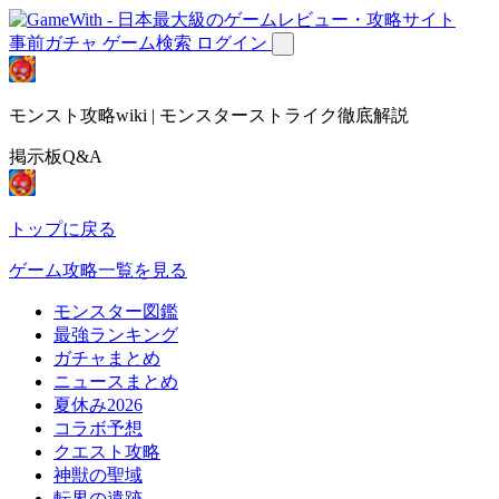
事前ガチャ
ゲーム検索
ログイン
モンスト攻略wiki | モンスターストライク徹底解説
掲示板Q&A
トップに戻る
ゲーム攻略一覧を見る
モンスター図鑑
最強ランキング
ガチャまとめ
ニュースまとめ
夏休み2026
コラボ予想
クエスト攻略
神獣の聖域
転界の遺跡