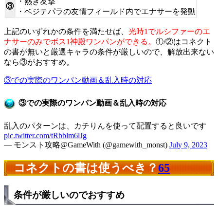
・熱き友撃
③
・ベジテパラの友情フィールド内でエナサーを発動
上記のいずれかの条件を満たせば、
光時1でルシファーのエ
ナサーのみでボス1神殿ワンパンができる。
①/②はコネクト
の書が無いと厳選キャラの条件が厳しいので、解放出来ない
なら③がおすすめ。
③での実際のワンパン動画＆乱入時の対応
③での実際のワンパン動画＆乱入時の対応
乱入のパターンは、カチりんを使って配置すると良いです
pic.twitter.com/tRbblm6lJg
— モンスト攻略@GameWith (@gamewith_monst)
July 9, 2023
コネクトの書は使うべき？
65
条件が厳しいのでおすすめ