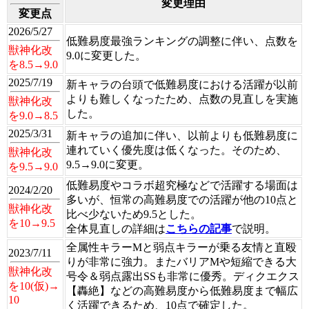
変更理由
変更点
2026/5/27
低難易度最強ランキングの調整に伴い、点数を
獣神化改
9.0に変更した。
を8.5→9.0
2025/7/19
新キャラの台頭で低難易度における活躍が以前
よりも難しくなったため、点数の見直しを実施
獣神化改
した。
を9.0→8.5
2025/3/31
新キャラの追加に伴い、以前よりも低難易度に
連れていく優先度は低くなった。そのため、
獣神化改
9.5→9.0に変更。
を9.5→9.0
低難易度やコラボ超究極などで活躍する場面は
2024/2/20
多いが、恒常の高難易度での活躍が他の10点と
獣神化改
比べ少ないため9.5とした。
を10→9.5
全体見直しの詳細は
こちらの記事
で説明。
全属性キラーMと弱点キラーが乗る友情と直殴
2023/7/11
りが非常に強力。またバリアMや短縮できる大
獣神化改
号令＆弱点露出SSも非常に優秀。ディクエクス
を10(仮)→
【轟絶】などの高難易度から低難易度まで幅広
10
く活躍できるため、10点で確定した。