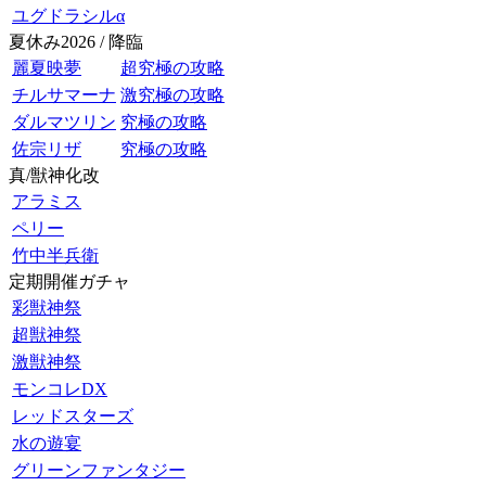
ユグドラシルα
夏休み2026 / 降臨
麗夏映夢
超究極の攻略
チルサマーナ
激究極の攻略
ダルマツリン
究極の攻略
佐宗リザ
究極の攻略
真/獣神化改
アラミス
ペリー
竹中半兵衛
定期開催ガチャ
彩獣神祭
超獣神祭
激獣神祭
モンコレDX
レッドスターズ
水の遊宴
グリーンファンタジー