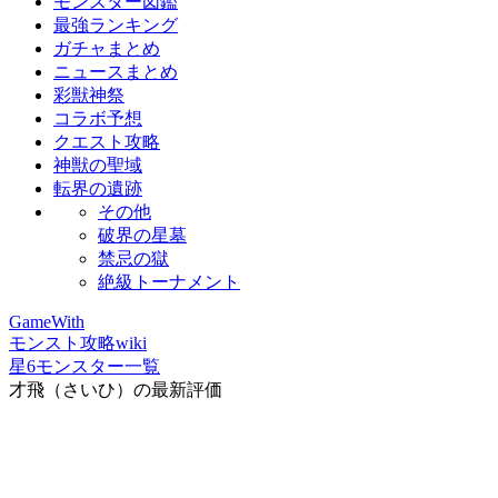
モンスター図鑑
最強ランキング
ガチャまとめ
ニュースまとめ
彩獣神祭
コラボ予想
クエスト攻略
神獣の聖域
転界の遺跡
その他
破界の星墓
禁忌の獄
絶級トーナメント
GameWith
モンスト攻略wiki
星6モンスター一覧
才飛（さいひ）の最新評価