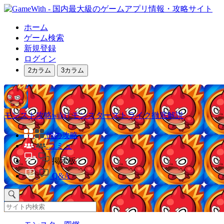
ホーム
ゲーム検索
新規登録
ログイン
2カラム
3カラム
モンスト攻略wiki | モンスターストライク徹底解説
他の攻略
コミュ
掲示板
Q&A