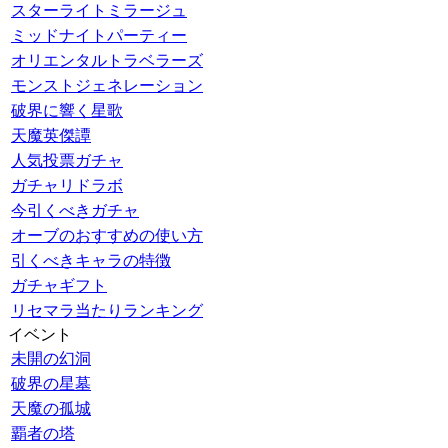
スターライトミラージュ
ミッドナイトパーティー
オリエンタルトラベラーズ
モンストジェネレーション
破界に響く星歌
天魔英傑譚
人気投票ガチャ
ガチャリドラボ
今引くべきガチャ
オーブのおすすめの使い方
引くべきキャラの特徴
ガチャギフト
リセマラ当たりランキング
イベント
未開の幻洞
破界の星墓
天魔の孤城
覇者の塔