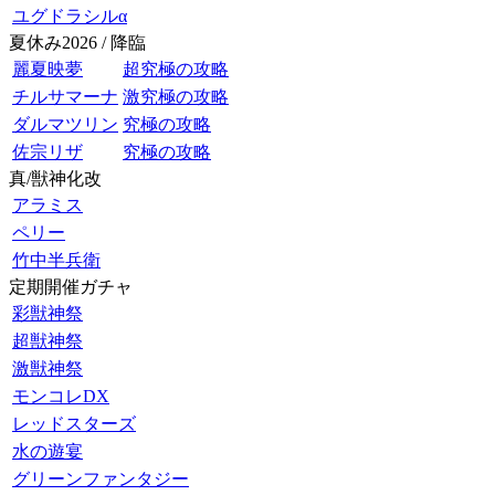
ユグドラシルα
夏休み2026 / 降臨
麗夏映夢
超究極の攻略
チルサマーナ
激究極の攻略
ダルマツリン
究極の攻略
佐宗リザ
究極の攻略
真/獣神化改
アラミス
ペリー
竹中半兵衛
定期開催ガチャ
彩獣神祭
超獣神祭
激獣神祭
モンコレDX
レッドスターズ
水の遊宴
グリーンファンタジー