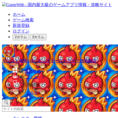
ホーム
ゲーム検索
新規登録
ログイン
2カラム
3カラム
モンスト攻略wiki | モンスターストライク徹底解説
他の攻略
コミュ
掲示板
Q&A