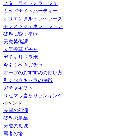
スターライトミラージュ
ミッドナイトパーティー
オリエンタルトラベラーズ
モンストジェネレーション
破界に響く星歌
天魔英傑譚
人気投票ガチャ
ガチャリドラボ
今引くべきガチャ
オーブのおすすめの使い方
引くべきキャラの特徴
ガチャギフト
リセマラ当たりランキング
イベント
未開の幻洞
破界の星墓
天魔の孤城
覇者の塔