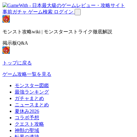
事前ガチャ
ゲーム検索
ログイン
モンスト攻略wiki | モンスターストライク徹底解説
掲示板Q&A
トップに戻る
ゲーム攻略一覧を見る
モンスター図鑑
最強ランキング
ガチャまとめ
ニュースまとめ
夏休み2026
コラボ予想
クエスト攻略
神獣の聖域
転界の遺跡