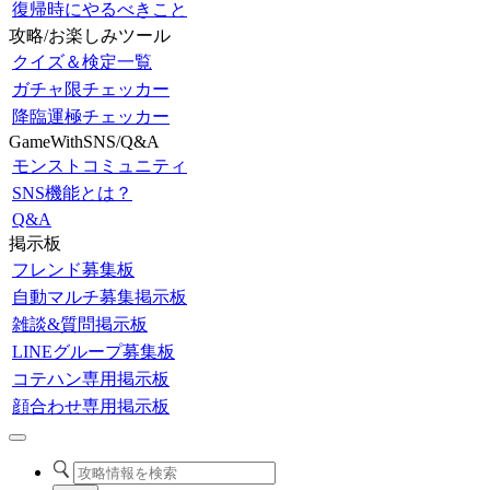
復帰時にやるべきこと
攻略/お楽しみツール
クイズ＆検定一覧
ガチャ限チェッカー
降臨運極チェッカー
GameWithSNS/Q&A
モンストコミュニティ
SNS機能とは？
Q&A
掲示板
フレンド募集板
自動マルチ募集掲示板
雑談&質問掲示板
LINEグループ募集板
コテハン専用掲示板
顔合わせ専用掲示板