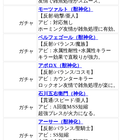
友情で雑魚処理がスムーズ。
モーツァルト（獣神化）
【反射/砲撃/亜人】
アビ：対応無し
ガチャ
ホーミング友情が雑魚処理に有効。
ベルフェゴール（獣神化）
【反射/バランス/魔族】
アビ：水属性耐性+水属性キラー
ガチャ
キラー効果で直殴りが強力。
アポロX（獣神化）
【反射/バランス/コスモ】
アビ：カウンターキラー
ガチャ
ロックオン友情で雑魚処理が楽に。
石川五右衛門（神化）
【貫通/スピード/亜人】
アビ：A回復M/SS短縮
ガチャ
超強ブレスが火力になる。
アーサー（獣神化）
【反射/バランス/聖騎士】
アビ：SS短縮
ガチャ