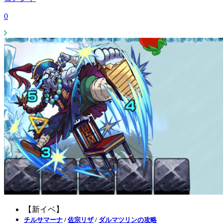
0
【新イベ】
チルサマーナ
/
佐宗リザ
/
ダルマツリンの攻略