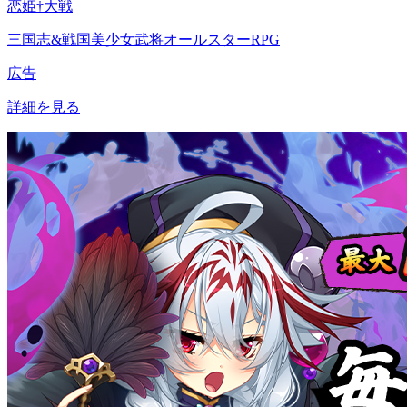
恋姫†大戦
三国志&戦国美少女武将オールスターRPG
広告
詳細を見る