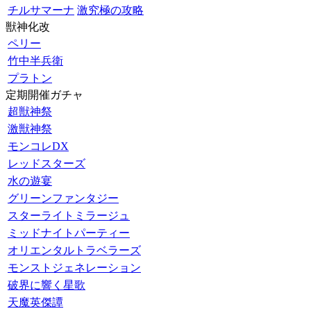
チルサマーナ
激究極の攻略
獣神化改
ペリー
竹中半兵衛
プラトン
定期開催ガチャ
超獣神祭
激獣神祭
モンコレDX
レッドスターズ
水の遊宴
グリーンファンタジー
スターライトミラージュ
ミッドナイトパーティー
オリエンタルトラベラーズ
モンストジェネレーション
破界に響く星歌
天魔英傑譚