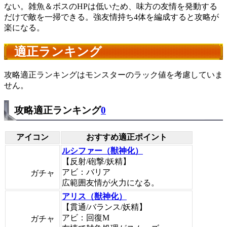
ない。雑魚＆ボスのHPは低いため、味方の友情を発動する
だけで敵を一掃できる。強友情持ち4体を編成すると攻略が
楽になる。
適正ランキング
攻略適正ランキングはモンスターのラック値を考慮していま
せん。
攻略適正ランキング
0
アイコン
おすすめ適正ポイント
ルシファー（獣神化）
【反射/砲撃/妖精】
アビ：バリア
ガチャ
広範囲友情が火力になる。
アリス（獣神化）
【貫通/バランス/妖精】
アビ：回復M
ガチャ