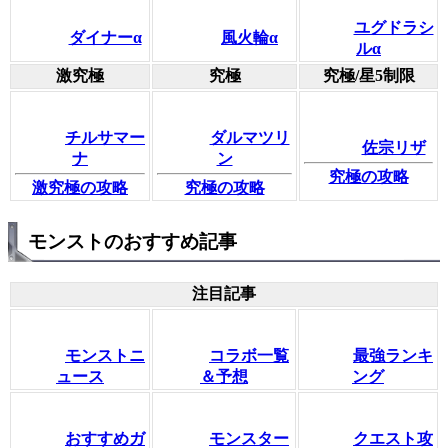
ユグドラシ
ダイナーα
風火輪α
ルα
激究極
究極
究極/星5制限
チルサマー
ダルマツリ
佐宗リザ
ナ
ン
究極の攻略
激究極の攻略
究極の攻略
モンストのおすすめ記事
注目記事
モンストニ
コラボ一覧
最強ランキ
ュース
＆予想
ング
おすすめガ
モンスター
クエスト攻