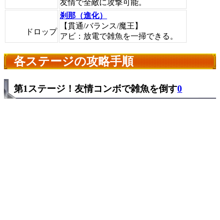
友情で全敵に攻撃可能。
刹那（進化）
【貫通/バランス/魔王】
ドロップ
アビ：放電で雑魚を一掃できる。
各ステージの攻略手順
第1ステージ！友情コンボで雑魚を倒す
0