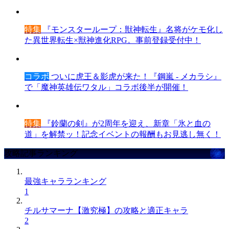
特集
『モンスターループ：獣神転生』名将がケモ化し
た異世界転生×獣神進化RPG。事前登録受付中！
コラボ
ついに虎王＆影虎が来た！『鋼嵐 - メカラシ』
で「魔神英雄伝ワタル」コラボ後半が開催！
特集
『鈴蘭の剣』が2周年を迎え、新章「氷と血の
道」を解禁ッ！記念イベントの報酬もお見逃し無く！
攻略記事ランキング
最強キャラランキング
1
チルサマーナ【激究極】の攻略と適正キャラ
2