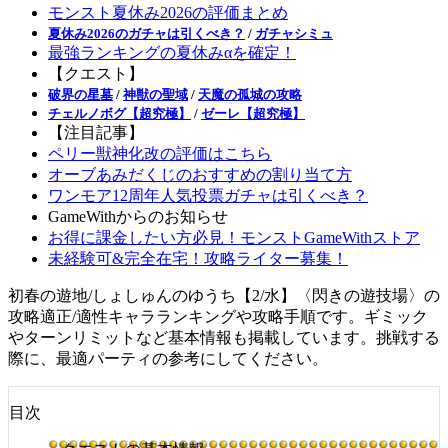
モンスト夏休み2026の評価まとめ
夏休み2026のガチャは引くべき？
/
ガチャシミュ
最強ランキングの夏休みαを確定！
【クエスト】
破界の星墓
/
神獣の聖域
/
天魔の孤城の攻略
チェルノボグ【超究極】
/
ゼーレ【超究極】
【注目記事】
ペリー獣神化改の評価はこちら
オーブあみだくじのおすすめの割り当て方
ワンモア12周年人気投票ガチャは引くべき？
GameWithからのお知らせ
お得に課金したい方必見！モンストGameWithストア
未経験可&完全在宅！攻略ライター募集！
初春の遊地/しょしゅんのゆうち【2/水】〈閃きの遊技場〉の
攻略適正/適性キャラランキングや攻略手順です。ギミック
やターンリミットなど基本情報も掲載しています。挑戦する
際に、最適パーティの参考にしてください。
目次