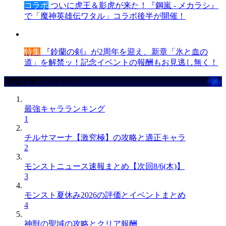
コラボ
ついに虎王＆影虎が来た！『鋼嵐 - メカラシ』
で「魔神英雄伝ワタル」コラボ後半が開催！
特集
『鈴蘭の剣』が2周年を迎え、新章「氷と血の
道」を解禁ッ！記念イベントの報酬もお見逃し無く！
攻略記事ランキング
最強キャラランキング
1
チルサマーナ【激究極】の攻略と適正キャラ
2
モンストニュース速報まとめ【次回8/6(木)】
3
モンスト夏休み2026の評価とイベントまとめ
4
神獣の聖域の攻略とクリア報酬