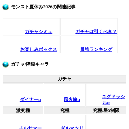
モンスト夏休み2026の関連記事
ガチャシミュ
ガチャは引くべき？
お楽しみボックス
最強ランキング
ガチャ/降臨キャラ
ガチャ
ユグドラシ
ダイナーα
風火輪α
ルα
激究極
究極
究極/星5制限
チルサマー
ダルマツリ