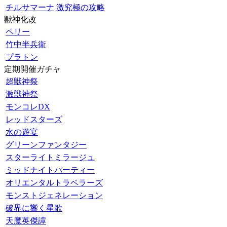
チルサマーナ
激究極の攻略
獣神化改
ペリー
竹中半兵衛
プラトン
定期開催ガチャ
超獣神祭
激獣神祭
モンコレDX
レッドスターズ
水の遊宴
グリーンファンタジー
スターライトミラージュ
ミッドナイトパーティー
オリエンタルトラベラーズ
モンストジェネレーション
破界に響く星歌
天魔英傑譚