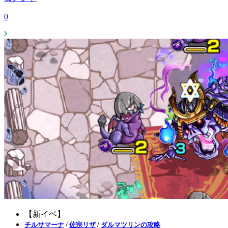
0
【新イベ】
チルサマーナ
/
佐宗リザ
/
ダルマツリンの攻略