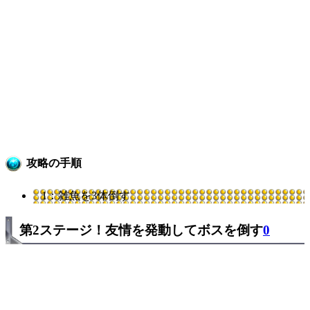
攻略の手順
1：雑魚を3体倒す
第2ステージ！友情を発動してボスを倒す
0