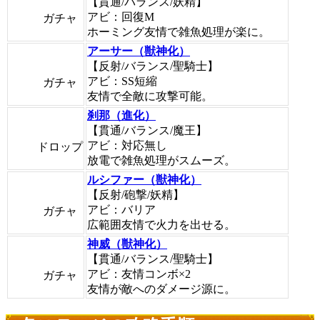
【貫通/バランス/妖精】
アビ：回復M
ガチャ
ホーミング友情で雑魚処理が楽に。
アーサー（獣神化）
【反射/バランス/聖騎士】
アビ：SS短縮
ガチャ
友情で全敵に攻撃可能。
刹那（進化）
【貫通/バランス/魔王】
アビ：対応無し
ドロップ
放電で雑魚処理がスムーズ。
ルシファー（獣神化）
【反射/砲撃/妖精】
アビ：バリア
ガチャ
広範囲友情で火力を出せる。
神威（獣神化）
【貫通/バランス/聖騎士】
アビ：友情コンボ×2
ガチャ
友情が敵へのダメージ源に。