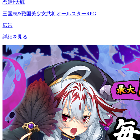
恋姫†大戦
三国志&戦国美少女武将オールスターRPG
広告
詳細を見る