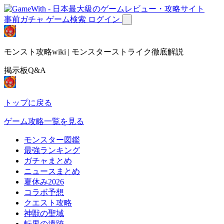
事前ガチャ
ゲーム検索
ログイン
モンスト攻略wiki | モンスターストライク徹底解説
掲示板Q&A
トップに戻る
ゲーム攻略一覧を見る
モンスター図鑑
最強ランキング
ガチャまとめ
ニュースまとめ
夏休み2026
コラボ予想
クエスト攻略
神獣の聖域
転界の遺跡