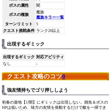
ボスの属性
闇
魔族
ボスの種族
魔族キラー一覧
ターンリミット
5
クエスト挑戦条件
ランク20以上
出現するギミック
出現するギミック
対応アビリティ
なし
-
クエスト攻略のコツ
0
強友情持ちでゴリ押ししよう
初春の遊地【1/闇】にギミックは出現しない。雑魚＆ボスの
HPは低いため、味方の友情を発動するだけで敵を一掃でき