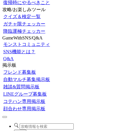
復帰時にやるべきこと
攻略/お楽しみツール
クイズ＆検定一覧
ガチャ限チェッカー
降臨運極チェッカー
GameWithSNS/Q&A
モンストコミュニティ
SNS機能とは？
Q&A
掲示板
フレンド募集板
自動マルチ募集掲示板
雑談&質問掲示板
LINEグループ募集板
コテハン専用掲示板
顔合わせ専用掲示板