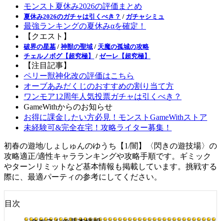
モンスト夏休み2026の評価まとめ
夏休み2026のガチャは引くべき？
/
ガチャシミュ
最強ランキングの夏休みαを確定！
【クエスト】
破界の星墓
/
神獣の聖域
/
天魔の孤城の攻略
チェルノボグ【超究極】
/
ゼーレ【超究極】
【注目記事】
ペリー獣神化改の評価はこちら
オーブあみだくじのおすすめの割り当て方
ワンモア12周年人気投票ガチャは引くべき？
GameWithからのお知らせ
お得に課金したい方必見！モンストGameWithストア
未経験可&完全在宅！攻略ライター募集！
初春の遊地/しょしゅんのゆうち【1/闇】〈閃きの遊技場〉の
攻略適正/適性キャラランキングや攻略手順です。ギミック
やターンリミットなど基本情報も掲載しています。挑戦する
際に、最適パーティの参考にしてください。
目次