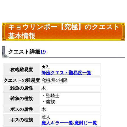
キョウリンポー【究極】のクエスト
基本情報
クエスト詳細
19
★2
攻略難易度
降臨クエスト難易度一覧
クエストの難易度
究極/星5制限
雑魚の属性
木
・聖騎士
雑魚の種族
・魔族
ボスの属性
木
魔人
ボスの種族
魔人キラー一覧
/
魔封じ一覧