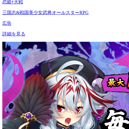
恋姫†大戦
三国志&戦国美少女武将オールスターRPG
広告
詳細を見る