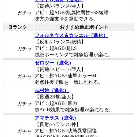
【貫通/バランス/亜人】
アビ：超AGB/無属性耐性+SS短縮
ガチャ
味方の強友情を発動できる。
Bランク
おすすめ適正ポイント
フォルネウス＆カシエル（進化）
【反射/バランス/妖精】
アビ：超AGB/超LS
ガチャ
超絶ホーミングで雑魚処理が楽に。
ゼロツー（進化）
【貫通/スピード/亜人】
アビ：超AGB+連撃キラーM
ガチャ
弱点往復で敵を一気に削れる。
志村妙（進化）
【貫通/砲撃/亜人】
アビ：超AGB+底力
ガチャ
超AGB効果で雑魚処理が楽になる。
アマテラス（進化）
【反射/バランス/神】
アビ：超AGB+状態異常回復
ガチャ