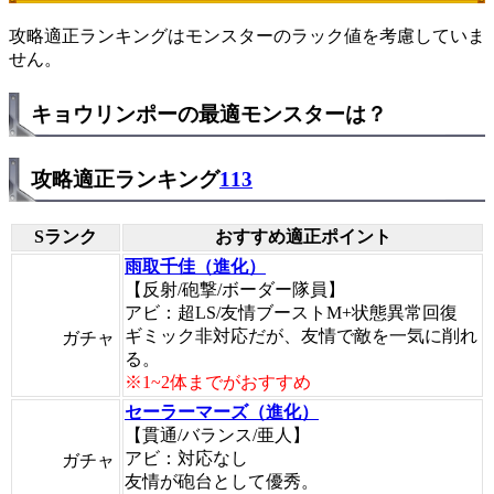
攻略適正ランキングはモンスターのラック値を考慮していま
せん。
キョウリンポーの最適モンスターは？
攻略適正ランキング
113
Sランク
おすすめ適正ポイント
雨取千佳（進化）
【反射/砲撃/ボーダー隊員】
アビ：超LS/友情ブーストM+状態異常回復
ギミック非対応だが、友情で敵を一気に削れ
ガチャ
る。
※1~2体までがおすすめ
セーラーマーズ（進化）
【貫通/バランス/亜人】
アビ：対応なし
ガチャ
友情が砲台として優秀。