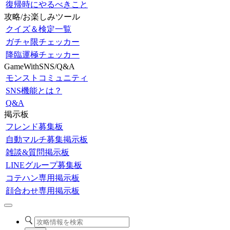
復帰時にやるべきこと
攻略/お楽しみツール
クイズ＆検定一覧
ガチャ限チェッカー
降臨運極チェッカー
GameWithSNS/Q&A
モンストコミュニティ
SNS機能とは？
Q&A
掲示板
フレンド募集板
自動マルチ募集掲示板
雑談&質問掲示板
LINEグループ募集板
コテハン専用掲示板
顔合わせ専用掲示板