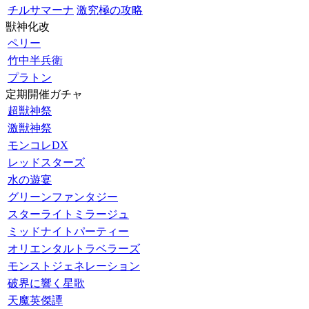
チルサマーナ
激究極の攻略
獣神化改
ペリー
竹中半兵衛
プラトン
定期開催ガチャ
超獣神祭
激獣神祭
モンコレDX
レッドスターズ
水の遊宴
グリーンファンタジー
スターライトミラージュ
ミッドナイトパーティー
オリエンタルトラベラーズ
モンストジェネレーション
破界に響く星歌
天魔英傑譚