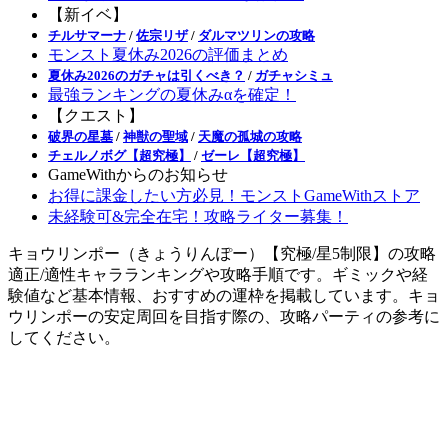
【新イベ】
チルサマーナ
/
佐宗リザ
/
ダルマツリンの攻略
モンスト夏休み2026の評価まとめ
夏休み2026のガチャは引くべき？
/
ガチャシミュ
最強ランキングの夏休みαを確定！
【クエスト】
破界の星墓
/
神獣の聖域
/
天魔の孤城の攻略
チェルノボグ【超究極】
/
ゼーレ【超究極】
GameWithからのお知らせ
お得に課金したい方必見！モンストGameWithストア
未経験可&完全在宅！攻略ライター募集！
キョウリンポー（きょうりんぽー）【究極/星5制限】の攻略
適正/適性キャラランキングや攻略手順です。ギミックや経
験値など基本情報、おすすめの運枠を掲載しています。キョ
ウリンポーの安定周回を目指す際の、攻略パーティの参考に
してください。