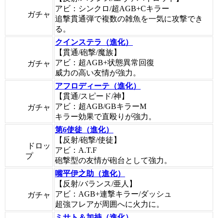
アビ：シンクロ/超AGB+Cキラー
ガチャ
追撃貫通弾で複数の雑魚を一気に攻撃でき
る。
クインステラ（進化）
【貫通/砲撃/魔族】
アビ：超AGB+状態異常回復
ガチャ
威力の高い友情が強力。
アフロディーテ（進化）
【貫通/スピード/神】
アビ：超AGB/GBキラーM
ガチャ
キラー効果で直殴りが強力。
第6使徒（進化）
【反射/砲撃/使徒】
ドロッ
アビ：A.T.F
プ
砲撃型の友情が砲台として強力。
嘴平伊之助（進化）
【反射/バランス/亜人】
アビ：AGB+連撃キラー/ダッシュ
ガチャ
超強フレアが周囲へに火力に。
ミサト＆加持（進化）