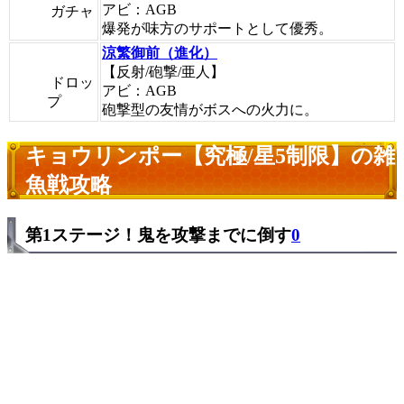
アビ：AGB
ガチャ
爆発が味方のサポートとして優秀。
涼繁御前（進化）
【反射/砲撃/亜人】
ドロッ
アビ：AGB
プ
砲撃型の友情がボスへの火力に。
キョウリンポー【究極/星5制限】の雑
魚戦攻略
第1ステージ！鬼を攻撃までに倒す
0