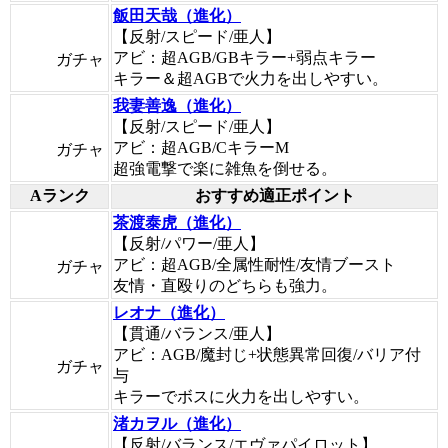
飯田天哉（進化）
【反射/スピード/亜人】
アビ：超AGB/GBキラー+弱点キラー
ガチャ
キラー＆超AGBで火力を出しやすい。
我妻善逸（進化）
【反射/スピード/亜人】
アビ：超AGB/CキラーM
ガチャ
超強電撃で楽に雑魚を倒せる。
Aランク
おすすめ適正ポイント
茶渡泰虎（進化）
【反射/パワー/亜人】
アビ：超AGB/全属性耐性/友情ブースト
ガチャ
友情・直殴りのどちらも強力。
レオナ（進化）
【貫通/バランス/亜人】
アビ：AGB/魔封じ+状態異常回復/バリア付
ガチャ
与
キラーでボスに火力を出しやすい。
渚カヲル（進化）
【反射/バランス/エヴァパイロット】