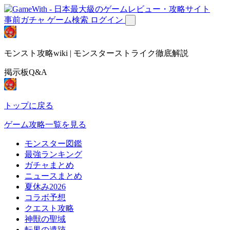
事前ガチャ
ゲーム検索
ログイン
モンスト攻略wiki | モンスターストライク徹底解説
掲示板Q&A
トップに戻る
ゲーム攻略一覧を見る
モンスター図鑑
最強ランキング
ガチャまとめ
ニュースまとめ
夏休み2026
コラボ予想
クエスト攻略
神獣の聖域
転界の遺跡