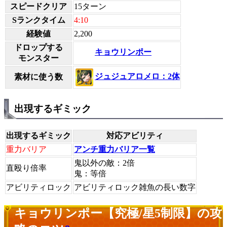
スピードクリア
15ターン
Sランクタイム
4:10
経験値
2,200
ドロップする
キョウリンポー
モンスター
ジュジュアロメロ：2体
素材に使う数
出現するギミック
出現するギミック
対応アビリティ
重力バリア
アンチ重力バリア一覧
鬼以外の敵：2倍
直殴り倍率
鬼：等倍
アビリティロック
アビリティロック雑魚の長い数字
キョウリンポー【究極/星5制限】の攻