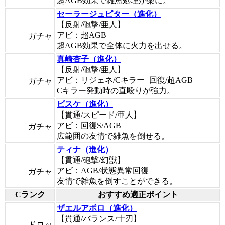
超AGB効果で雑魚処理が楽に。
セーラージュピター（進化）
【反射/砲撃/亜人】
アビ：超AGB
ガチャ
超AGB効果で全体に火力を出せる。
真崎杏子（進化）
【反射/砲撃/亜人】
アビ：リジェネ/Cキラー+回復/超AGB
ガチャ
Cキラー発動時の直殴りが強力。
ビスケ（進化）
【貫通/スピード/亜人】
アビ：回復S/AGB
ガチャ
広範囲の友情で雑魚を倒せる。
ティナ（進化）
【貫通/砲撃/幻獣】
アビ：AGB/状態異常回復
ガチャ
友情で雑魚を倒すことができる。
Cランク
おすすめ適正ポイント
ザエルアポロ（進化）
【貫通/バランス/十刃】
ドロッ