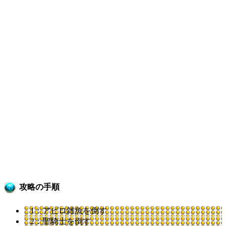
攻略の手順
1：アビロ雑魚を倒す
2：聖騎士を倒す