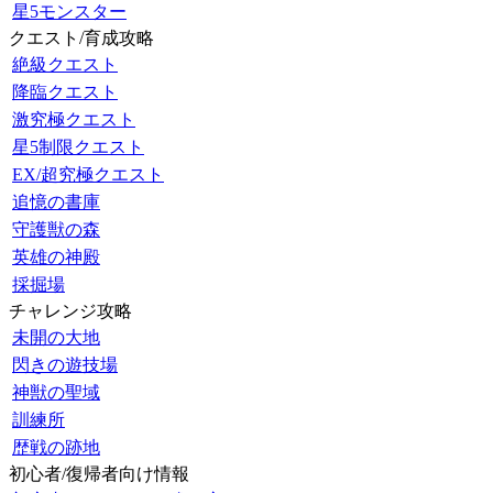
星5モンスター
クエスト/育成攻略
絶級クエスト
降臨クエスト
激究極クエスト
星5制限クエスト
EX/超究極クエスト
追憶の書庫
守護獣の森
英雄の神殿
採掘場
チャレンジ攻略
未開の大地
閃きの遊技場
神獣の聖域
訓練所
歴戦の跡地
初心者/復帰者向け情報