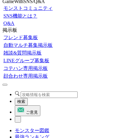
GameWithSNS/Q&A
モンストコミュニティ
SNS機能とは？
Q&A
掲示板
フレンド募集板
自動マルチ募集掲示板
雑談&質問掲示板
LINEグループ募集板
コテハン専用掲示板
顔合わせ専用掲示板
検索
ご意見
モンスター図鑑
最強ランキング