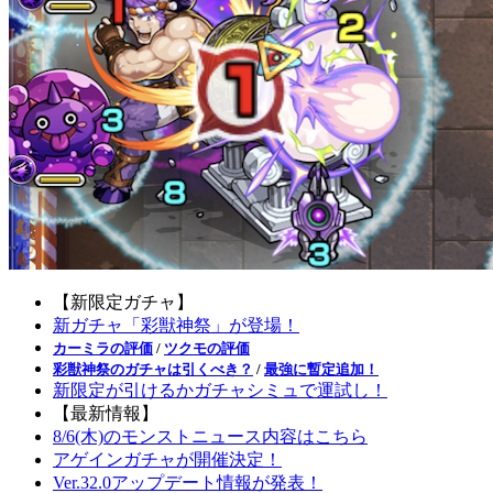
【新限定ガチャ】
新ガチャ「彩獣神祭」が登場！
カーミラの評価
/
ツクモの評価
彩獣神祭のガチャは引くべき？
/
最強に暫定追加！
新限定が引けるかガチャシミュで運試し！
【最新情報】
8/6(木)のモンストニュース内容はこちら
アゲインガチャが開催決定！
Ver.32.0アップデート情報が発表！