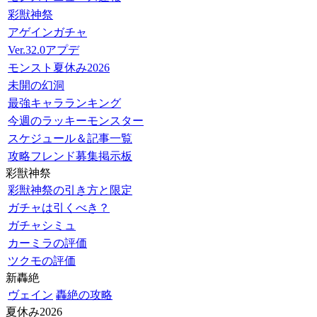
彩獣神祭
アゲインガチャ
Ver.32.0アプデ
モンスト夏休み2026
未開の幻洞
最強キャラランキング
今週のラッキーモンスター
スケジュール＆記事一覧
攻略フレンド募集掲示板
彩獣神祭
彩獣神祭の引き方と限定
ガチャは引くべき？
ガチャシミュ
カーミラの評価
ツクモの評価
新轟絶
ヴェイン
轟絶の攻略
夏休み2026