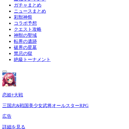
ガチャまとめ
ニュースまとめ
彩獣神祭
コラボ予想
クエスト攻略
神獣の聖域
転界の遺跡
破界の星墓
禁忌の獄
絶級トーナメント
恋姫†大戦
三国志&戦国美少女武将オールスターRPG
広告
詳細を見る