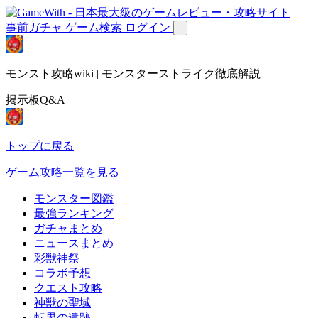
事前ガチャ
ゲーム検索
ログイン
モンスト攻略wiki | モンスターストライク徹底解説
掲示板Q&A
トップに戻る
ゲーム攻略一覧を見る
モンスター図鑑
最強ランキング
ガチャまとめ
ニュースまとめ
彩獣神祭
コラボ予想
クエスト攻略
神獣の聖域
転界の遺跡