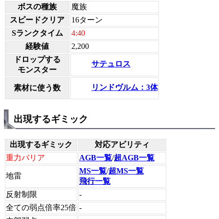
ボスの種族
魔族
スピードクリア
16ターン
Sランクタイム
4:40
経験値
2,200
ドロップする
サテュロス
モンスター
リンドヴルム：3体
素材に使う数
出現するギミック
出現するギミック
対応アビリティ
重力バリア
AGB一覧
/
超AGB一覧
MS一覧
/
超MS一覧
地雷
飛行一覧
反射制限
-
全ての弱点倍率25倍
-