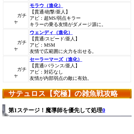
モラウ（進化）
【貫通/砲撃/亜人】
ガチ
アビ：超MS/弱点キラー
ャ
キラーの乗る友情がダメージ源に。
ウェンディ（進化）
【貫通/スピード/亜人】
ガチ
アビ：MSM
ャ
友情で広範囲に火力を出せる。
セーラーマーズ（進化）
【貫通/バランス/亜人】
ガチ
アビ：対応なし
ャ
友情が内部弱点の敵に有効。
サテュロス【究極】の雑魚戦攻略
第1ステージ！魔導師を優先して処理
0