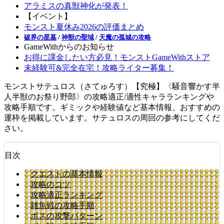
アラミスの真獣神化が発表！
【イベント】
モンスト夏休み2026の評価まとめ
破界の星墓
/
神獣の聖域
/
天魔の孤城の攻略
GameWithからのお知らせ
お得に課金したい方必見！モンストGameWithストア
未経験可&完全在宅！攻略ライター募集！
モンストサテュロス（さてゅろす）【究極】〈騒音響かす半
人半獣のお祭り野郎〉の攻略適正/適性キャラランキングや
攻略手順です。ギミックや経験値など基本情報、おすすめの
運枠を掲載しています。サテュロスの周回の参考にしてくだ
さい。
目次
クエストの基本情報
攻略のコツ
攻略適正ランキング
雑魚戦の攻略手順
ボスの攻撃パターン