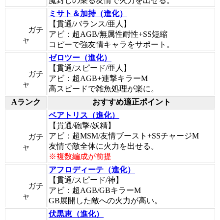
魔封じの乗る友情で火力を出せる。
ミサト＆加持（進化）
【貫通/バランス/亜人】
ガチ
アビ：超AGB/無属性耐性+SS短縮
ャ
コピーで強友情キャラをサポート。
ゼロツー（進化）
【貫通/スピード/亜人】
ガチ
アビ：超AGB+連撃キラーM
ャ
高スピードで雑魚処理が楽に。
Aランク
おすすめ適正ポイント
ベアトリス（進化）
【貫通/砲撃/妖精】
アビ：超MSM/友情ブースト+SSチャージM
ガチ
友情で敵全体に火力を出せる。
ャ
※複数編成が前提
アフロディーテ（進化）
【貫通/スピード/神】
ガチ
アビ：超AGB/GBキラーM
ャ
GB展開した敵への火力が高い。
伏黒恵（進化）