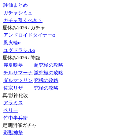
評価まとめ
ガチャシミュ
ガチャ引くべき？
夏休み2026 / ガチャ
アンドロイドダイナーα
風火輪α
ユグドラシルα
夏休み2026 / 降臨
麗夏映夢
超究極の攻略
チルサマーナ
激究極の攻略
ダルマツリン
究極の攻略
佐宗リザ
究極の攻略
真/獣神化改
アラミス
ペリー
竹中半兵衛
定期開催ガチャ
彩獣神祭