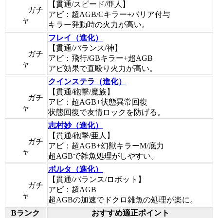
【貫通/スピード/亜人】
ガチ
アビ：超AGB/Cキラー+バリア付与
ャ
キラー発動時の火力が高い。
フレイ（進化）
【貫通/バランス/神】
ガチ
アビ：飛行/GBキラー+超AGB
ャ
アビ効果で直殴り火力が高い。
クインステラ（進化）
【貫通/砲撃/魔族】
ガチ
アビ：超AGB+状態異常回復
ャ
状態回復で友情ロックを防げる。
志村妙（進化）
【貫通/砲撃/亜人】
ガチ
アビ：超AGB+幻獣キラーM/底力
ャ
超AGBで雑魚処理がしやすい。
ボルタ（進化）
【貫通/バランス/ロボット】
ガチ
アビ：超AGB
ャ
超AGBの加速でドクロ雑魚の処理が楽に。
Bランク
おすすめ適正ポイント