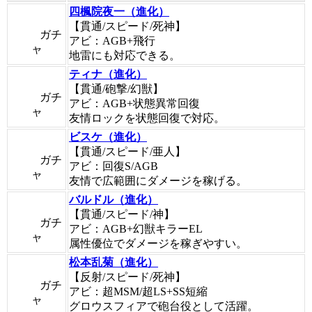
四楓院夜一（進化）
【貫通/スピード/死神】
ガチ
アビ：AGB+飛行
ャ
地雷にも対応できる。
ティナ（進化）
【貫通/砲撃/幻獣】
ガチ
アビ：AGB+状態異常回復
ャ
友情ロックを状態回復で対応。
ビスケ（進化）
【貫通/スピード/亜人】
ガチ
アビ：回復S/AGB
ャ
友情で広範囲にダメージを稼げる。
バルドル（進化）
【貫通/スピード/神】
ガチ
アビ：AGB+幻獣キラーEL
ャ
属性優位でダメージを稼ぎやすい。
松本乱菊（進化）
【反射/スピード/死神】
ガチ
アビ：超MSM/超LS+SS短縮
ャ
グロウスフィアで砲台役として活躍。