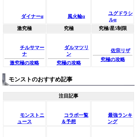
ユグドラシ
ダイナーα
風火輪α
ルα
激究極
究極
究極/星5制限
チルサマー
ダルマツリ
佐宗リザ
ナ
ン
究極の攻略
激究極の攻略
究極の攻略
モンストのおすすめ記事
注目記事
モンストニ
コラボ一覧
最強ランキ
ュース
＆予想
ング