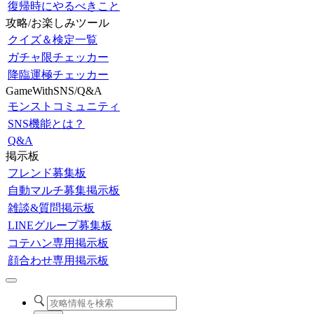
復帰時にやるべきこと
攻略/お楽しみツール
クイズ＆検定一覧
ガチャ限チェッカー
降臨運極チェッカー
GameWithSNS/Q&A
モンストコミュニティ
SNS機能とは？
Q&A
掲示板
フレンド募集板
自動マルチ募集掲示板
雑談&質問掲示板
LINEグループ募集板
コテハン専用掲示板
顔合わせ専用掲示板