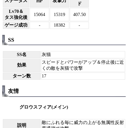
ステータス
攻撃力
HP
ド
Lv70＆
15064
15319
407.50
タス強化後
ゲージ成功
-
18382
-
SS
SS名
灰猫
スピードとパワーがアップ＆停止後に近
効果
くの敵を灰猫で攻撃
ターン数
17
友情
グロウスフィア(メイン)
敵にふれる毎に威力の上がる無属性反射
説明