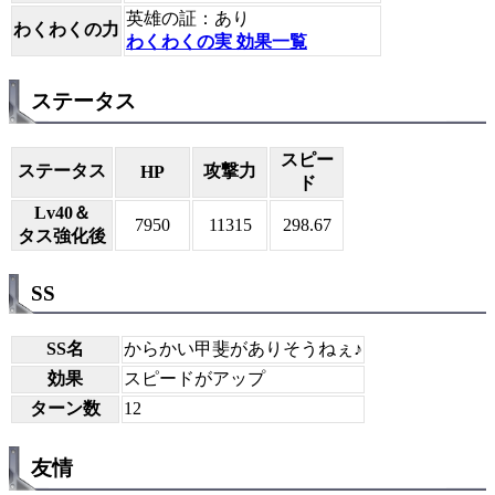
英雄の証：あり
わくわくの力
わくわくの実 効果一覧
ステータス
スピー
ステータス
攻撃力
HP
ド
Lv40＆
7950
11315
298.67
タス強化後
SS
SS名
からかい甲斐がありそうねぇ♪
効果
スピードがアップ
ターン数
12
友情