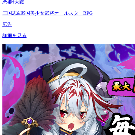
恋姫†大戦
三国志&戦国美少女武将オールスターRPG
広告
詳細を見る