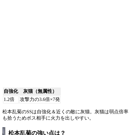
自強化
灰猫（無属性）
1.2倍
攻撃力の3.6倍×7発
松本乱菊のSSは自強化＆近くの敵に灰猫。灰猫は弱点倍率
も拾うためボス相手に火力を出しやすい。
松本乱菊の強い点は？