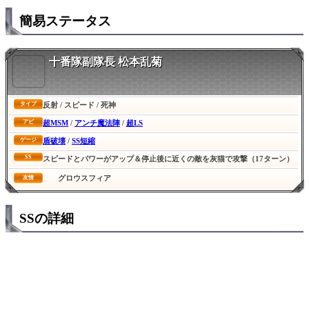
簡易ステータス
十番隊副隊長 松本乱菊
反射 / スピード / 死神
タイプ
超MSM
/
アンチ魔法陣
/
超LS
アビ
盾破壊
/
SS短縮
ゲージ
SS
スピードとパワーがアップ＆停止後に近くの敵を灰猫で攻撃（17ターン）
グロウスフィア
友情
SSの詳細