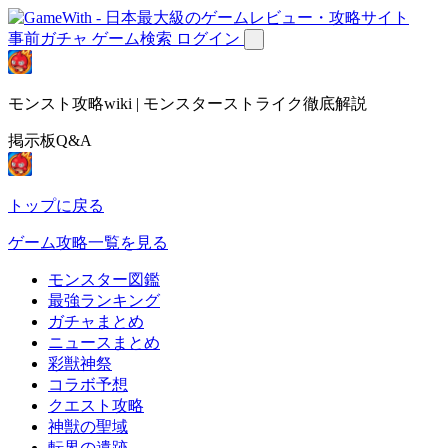
事前ガチャ
ゲーム検索
ログイン
モンスト攻略wiki | モンスターストライク徹底解説
掲示板Q&A
トップに戻る
ゲーム攻略一覧を見る
モンスター図鑑
最強ランキング
ガチャまとめ
ニュースまとめ
彩獣神祭
コラボ予想
クエスト攻略
神獣の聖域
転界の遺跡