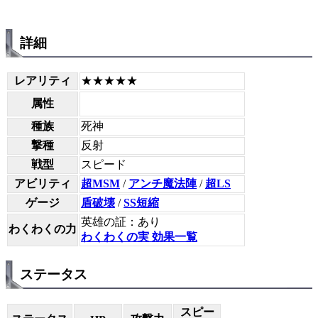
詳細
レアリティ
★★★★★
属性
種族
死神
撃種
反射
戦型
スピード
アビリティ
超MSM
/
アンチ魔法陣
/
超LS
ゲージ
盾破壊
/
SS短縮
英雄の証：あり
わくわくの力
わくわくの実 効果一覧
ステータス
スピー