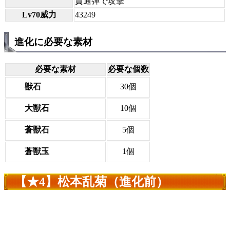
貫通弾で攻撃
Lv70威力
43249
進化に必要な素材
必要な素材
必要な個数
獣石
30個
大獣石
10個
蒼獣石
5個
蒼獣玉
1個
【★4】松本乱菊（進化前）