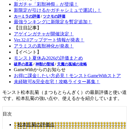
新ガチャ「彩獣神祭」が登場！
新限定が引けるかガチャシミュで運試し！
カーミラの評価
/
ツクモの評価
最強ランキングに新限定を暫定追加！
【注目記事】
アゲインガチャが開催決定！
Ver.32.0アップデート情報が発表！
アラミスの真獣神化が発表！
【イベント】
モンスト夏休み2026の評価まとめ
破界の星墓
/
神獣の聖域
/
天魔の孤城の攻略
GameWithからのお知らせ
お得に課金したい方必見！モンストGameWithストア
未経験可&完全在宅！攻略ライター募集！
モンスト松本乱菊（まつもとらんぎく）の最新評価と使い道
です。松本乱菊の強い点や、使えるかを紹介しています。
目次
松本乱菊の評価点