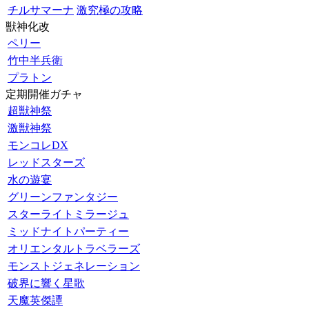
チルサマーナ
激究極の攻略
獣神化改
ペリー
竹中半兵衛
プラトン
定期開催ガチャ
超獣神祭
激獣神祭
モンコレDX
レッドスターズ
水の遊宴
グリーンファンタジー
スターライトミラージュ
ミッドナイトパーティー
オリエンタルトラベラーズ
モンストジェネレーション
破界に響く星歌
天魔英傑譚