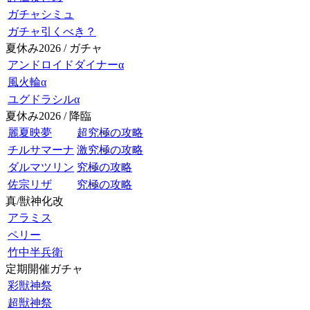
ガチャシミュ
ガチャ引くべき？
夏休み2026 / ガチャ
アンドロイドダイナーα
風火輪α
ユグドラシルα
夏休み2026 / 降臨
麗夏映夢
超究極の攻略
チルサマーナ
激究極の攻略
ダルマツリン
究極の攻略
佐宗リザ
究極の攻略
真/獣神化改
アラミス
ペリー
竹中半兵衛
定期開催ガチャ
彩獣神祭
超獣神祭