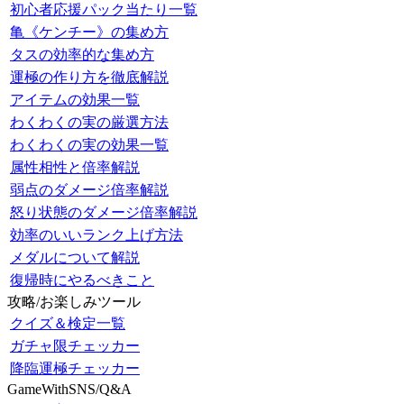
初心者応援パック当たり一覧
亀《ケンチー》の集め方
タスの効率的な集め方
運極の作り方を徹底解説
アイテムの効果一覧
わくわくの実の厳選方法
わくわくの実の効果一覧
属性相性と倍率解説
弱点のダメージ倍率解説
怒り状態のダメージ倍率解説
効率のいいランク上げ方法
メダルについて解説
復帰時にやるべきこと
攻略/お楽しみツール
クイズ＆検定一覧
ガチャ限チェッカー
降臨運極チェッカー
GameWithSNS/Q&A