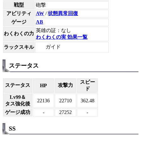
戦型
砲撃
アビリティ
AW
/
状態異常回復
ゲージ
AB
英雄の証：なし
わくわくの力
わくわくの実 効果一覧
ガイド
ラックスキル
ステータス
スピー
ステータス
攻撃力
HP
ド
Lv99＆
22136
22710
362.48
タス強化後
ゲージ成功
-
27252
-
SS