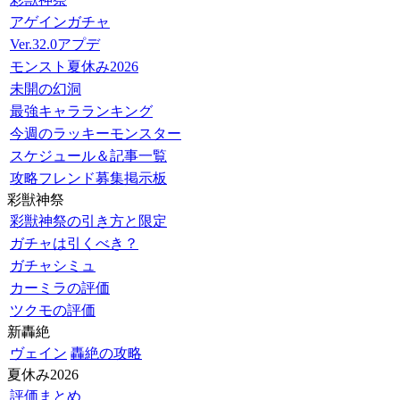
アゲインガチャ
Ver.32.0アプデ
モンスト夏休み2026
未開の幻洞
最強キャラランキング
今週のラッキーモンスター
スケジュール＆記事一覧
攻略フレンド募集掲示板
彩獣神祭
彩獣神祭の引き方と限定
ガチャは引くべき？
ガチャシミュ
カーミラの評価
ツクモの評価
新轟絶
ヴェイン
轟絶の攻略
夏休み2026
評価まとめ