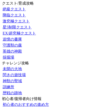
クエスト/育成攻略
絶級クエスト
降臨クエスト
激究極クエスト
星5制限クエスト
EX/超究極クエスト
追憶の書庫
守護獣の森
英雄の神殿
採掘場
チャレンジ攻略
未開の大地
閃きの遊技場
神獣の聖域
訓練所
歴戦の跡地
初心者/復帰者向け情報
初心者のおすすめの進め方