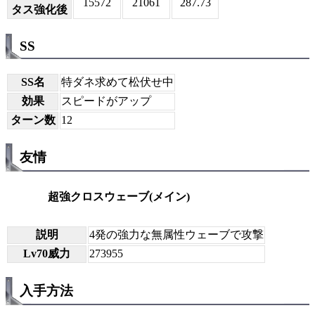
15572
21061
287.73
タス強化後
SS
SS名
特ダネ求めて松伏せ中
効果
スピードがアップ
ターン数
12
友情
超強クロスウェーブ(メイン)
説明
4発の強力な無属性ウェーブで攻撃
Lv70威力
273955
入手方法