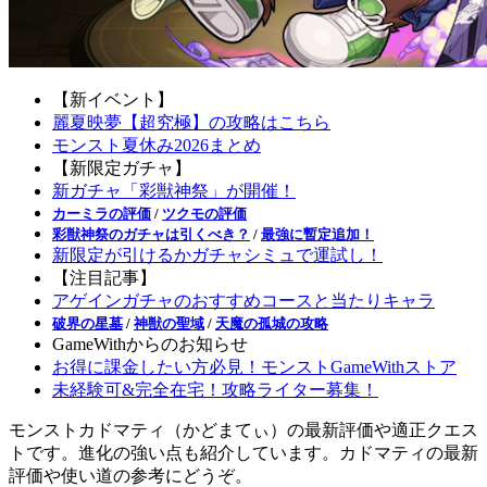
【新イベント】
麗夏映夢【超究極】の攻略はこちら
モンスト夏休み2026まとめ
【新限定ガチャ】
新ガチャ「彩獣神祭」が開催！
カーミラの評価
/
ツクモの評価
彩獣神祭のガチャは引くべき？
/
最強に暫定追加！
新限定が引けるかガチャシミュで運試し！
【注目記事】
アゲインガチャのおすすめコースと当たりキャラ
破界の星墓
/
神獣の聖域
/
天魔の孤城の攻略
GameWithからのお知らせ
お得に課金したい方必見！モンストGameWithストア
未経験可&完全在宅！攻略ライター募集！
モンストカドマティ（かどまてぃ）の最新評価や適正クエス
トです。進化の強い点も紹介しています。カドマティの最新
評価や使い道の参考にどうぞ。