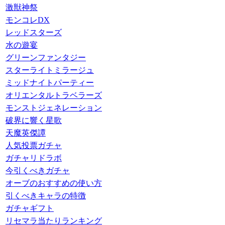
激獣神祭
モンコレDX
レッドスターズ
水の遊宴
グリーンファンタジー
スターライトミラージュ
ミッドナイトパーティー
オリエンタルトラベラーズ
モンストジェネレーション
破界に響く星歌
天魔英傑譚
人気投票ガチャ
ガチャリドラボ
今引くべきガチャ
オーブのおすすめの使い方
引くべきキャラの特徴
ガチャギフト
リセマラ当たりランキング