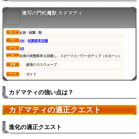
激写の門松魔獣 カドマティ
反射 / 砲撃 / 獣
タイプ
AW
/
状態異常回復
アビ
AB
ゲージ
SS
自身の状態異常を回復し、スピードとパワーがアップ（16ターン）
超強クロスウェーブ
友情
ガイド
ラック
カドマティの強い点は？
カドマティの適正クエスト
進化の適正クエスト