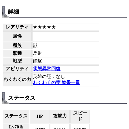
詳細
レアリティ
★★★★★
属性
種族
獣
撃種
反射
戦型
砲撃
アビリティ
状態異常回復
英雄の証：なし
わくわくの力
わくわくの実 効果一覧
ステータス
スピー
ステータス
攻撃力
HP
ド
Lv70＆