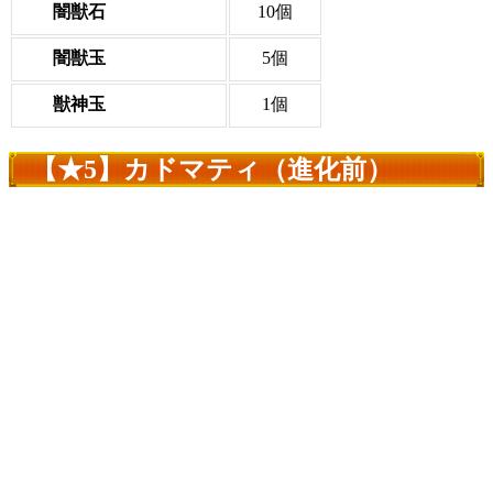
闇獣石
10個
闇獣玉
5個
獣神玉
1個
【★5】カドマティ（進化前）