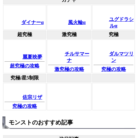
ユグドラシ
ダイナーα
風火輪α
ルα
超究極
激究極
究極
チルサマー
ダルマツリ
麗夏映夢
ナ
ン
超究極の攻略
激究極の攻略
究極の攻略
究極/星5制限
佐宗リザ
究極の攻略
モンストのおすすめ記事