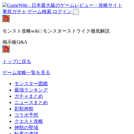
事前ガチャ
ゲーム検索
ログイン
モンスト攻略wiki | モンスターストライク徹底解説
掲示板Q&A
トップに戻る
ゲーム攻略一覧を見る
モンスター図鑑
最強ランキング
ガチャまとめ
ニュースまとめ
彩獣神祭
コラボ予想
クエスト攻略
神獣の聖域
転界の遺跡