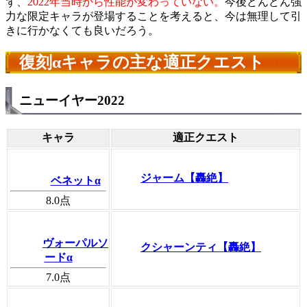
ず、
2022年当時から性能が変わっていない。
今後どんどん強
力な限定キャラが登場することを考えると、今は無理して引
きに行かなくても良いだろう。
復刻αキャラの主な適正クエスト
ニューイヤー2022
キャラ
適正クエスト
ジャーム【轟絶】
ベネットα
8.0
点
ヴォーパルソ
クシャーンティ【轟絶】
ードα
7.0
点