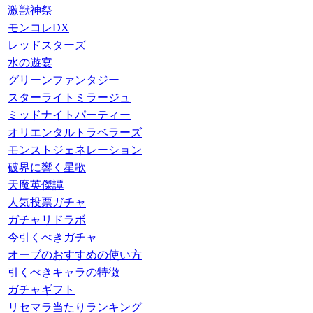
激獣神祭
モンコレDX
レッドスターズ
水の遊宴
グリーンファンタジー
スターライトミラージュ
ミッドナイトパーティー
オリエンタルトラベラーズ
モンストジェネレーション
破界に響く星歌
天魔英傑譚
人気投票ガチャ
ガチャリドラボ
今引くべきガチャ
オーブのおすすめの使い方
引くべきキャラの特徴
ガチャギフト
リセマラ当たりランキング