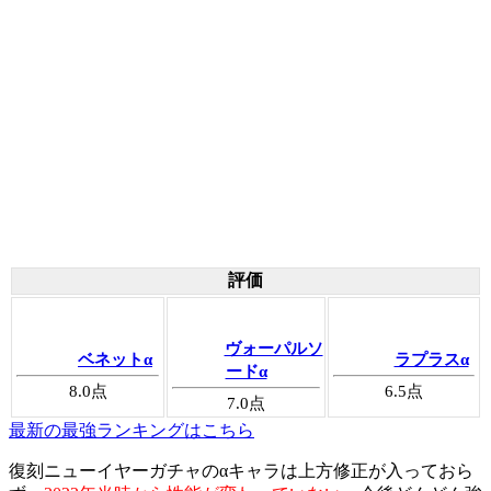
評価
ヴォーパルソ
ベネットα
ラプラスα
ードα
8.0
点
6.5
点
7.0
点
最新の最強ランキングはこちら
復刻ニューイヤーガチャのαキャラは上方修正が入っておら