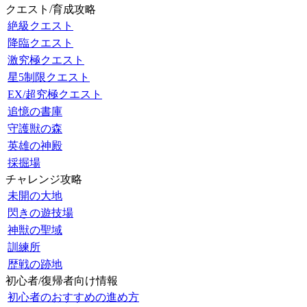
クエスト/育成攻略
絶級クエスト
降臨クエスト
激究極クエスト
星5制限クエスト
EX/超究極クエスト
追憶の書庫
守護獣の森
英雄の神殿
採掘場
チャレンジ攻略
未開の大地
閃きの遊技場
神獣の聖域
訓練所
歴戦の跡地
初心者/復帰者向け情報
初心者のおすすめの進め方