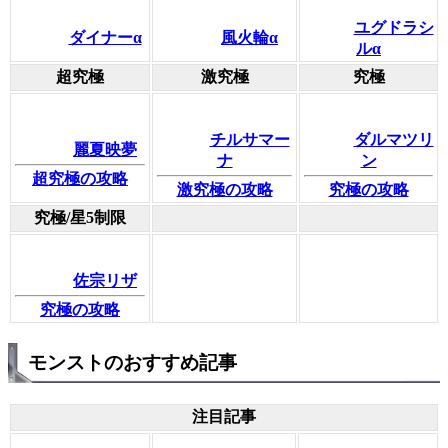
ユグドラシ
ダイナーα
風火輪α
ルα
超究極
激究極
究極
チルサマー
ダルマツリ
麗夏映夢
ナ
ン
超究極の攻略
激究極の攻略
究極の攻略
究極/星5制限
佐宗リザ
究極の攻略
モンストのおすすめ記事
注目記事