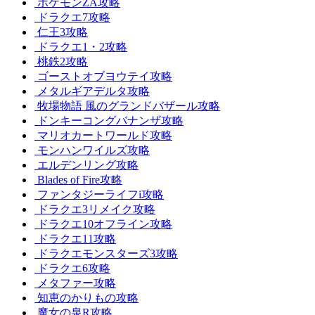
ポケモンZA攻略
ドラクエ7攻略
仁王3攻略
ドラクエ1・2攻略
桃鉄2攻略
ゴーストオブヨウテイ攻略
メタルギアデルタ攻略
牧場物語 風のグランドバザール攻略
ドンキーコングバナンザ攻略
マリオカートワールド攻略
モンハンワイルズ攻略
エルデンリング攻略
Blades of Fire攻略
ファンタジーライフi攻略
ドラクエ3リメイク攻略
ドラクエ10オフライン攻略
ドラクエ11攻略
ドラクエモンスターズ3攻略
ドラクエ6攻略
メタファー攻略
知恵のかりもの攻略
魔女の泉R攻略