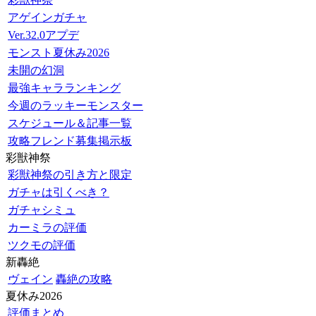
アゲインガチャ
Ver.32.0アプデ
モンスト夏休み2026
未開の幻洞
最強キャラランキング
今週のラッキーモンスター
スケジュール＆記事一覧
攻略フレンド募集掲示板
彩獣神祭
彩獣神祭の引き方と限定
ガチャは引くべき？
ガチャシミュ
カーミラの評価
ツクモの評価
新轟絶
ヴェイン
轟絶の攻略
夏休み2026
評価まとめ