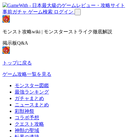
事前ガチャ
ゲーム検索
ログイン
モンスト攻略wiki | モンスターストライク徹底解説
掲示板Q&A
トップに戻る
ゲーム攻略一覧を見る
モンスター図鑑
最強ランキング
ガチャまとめ
ニュースまとめ
彩獣神祭
コラボ予想
クエスト攻略
神獣の聖域
転界の遺跡