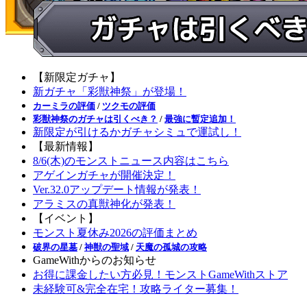
【新限定ガチャ】
新ガチャ「彩獣神祭」が登場！
カーミラの評価
/
ツクモの評価
彩獣神祭のガチャは引くべき？
/
最強に暫定追加！
新限定が引けるかガチャシミュで運試し！
【最新情報】
8/6(木)のモンストニュース内容はこちら
アゲインガチャが開催決定！
Ver.32.0アップデート情報が発表！
アラミスの真獣神化が発表！
【イベント】
モンスト夏休み2026の評価まとめ
破界の星墓
/
神獣の聖域
/
天魔の孤城の攻略
GameWithからのお知らせ
お得に課金したい方必見！モンストGameWithストア
未経験可&完全在宅！攻略ライター募集！