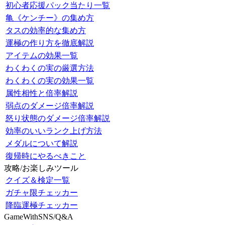
初心者応援パック当たり一覧
亀《ケンチー》の集め方
タスの効率的な集め方
運極の作り方を徹底解説
アイテムの効果一覧
わくわくの実の厳選方法
わくわくの実の効果一覧
属性相性と倍率解説
弱点のダメージ倍率解説
怒り状態のダメージ倍率解説
効率のいいランク上げ方法
メダルについて解説
復帰時にやるべきこと
攻略/お楽しみツール
クイズ＆検定一覧
ガチャ限チェッカー
降臨運極チェッカー
GameWithSNS/Q&A