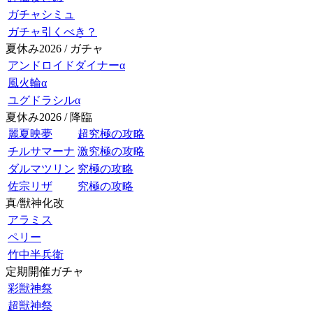
ガチャシミュ
ガチャ引くべき？
夏休み2026 / ガチャ
アンドロイドダイナーα
風火輪α
ユグドラシルα
夏休み2026 / 降臨
麗夏映夢
超究極の攻略
チルサマーナ
激究極の攻略
ダルマツリン
究極の攻略
佐宗リザ
究極の攻略
真/獣神化改
アラミス
ペリー
竹中半兵衛
定期開催ガチャ
彩獣神祭
超獣神祭