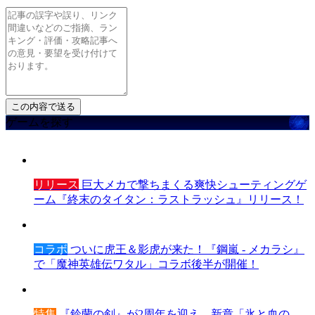
ゲームを探す
リリース
巨大メカで撃ちまくる爽快シューティングゲ
ーム『終末のタイタン：ラストラッシュ』リリース！
コラボ
ついに虎王＆影虎が来た！『鋼嵐 - メカラシ』
で「魔神英雄伝ワタル」コラボ後半が開催！
特集
『鈴蘭の剣』が2周年を迎え、新章「氷と血の