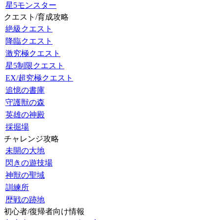
星5モンスター
クエスト/育成攻略
絶級クエスト
降臨クエスト
激究極クエスト
星5制限クエスト
EX/超究極クエスト
追憶の書庫
守護獣の森
英雄の神殿
採掘場
チャレンジ攻略
未開の大地
閃きの遊技場
神獣の聖域
訓練所
歴戦の跡地
初心者/復帰者向け情報