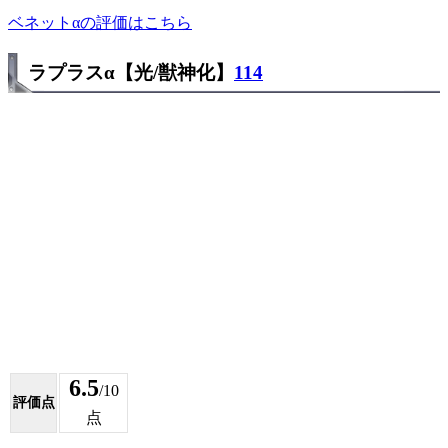
ベネットαの評価はこちら
ラプラスα【光/獣神化】
114
6.5
/10
評価点
点