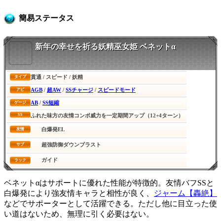
簡易ステータス
新年の幸せを祈る妖精巫女姫 ベネットα
貫通 / スピード / 妖精
タイプ
AGB
/
超AW
/
SSチャージ
/
スピードモード
アビ
AB
/
SS短縮
ゲージ
SS
ふれた味方の友情コンボ威力を一定期間アップ（12+4ターン）
白爆発EL
友情
超強防御ダウンブラスト
サブ
ガイド
ラック
ベネットαはサポートに優れた性能が特徴的。友情バフSSと
白爆発により強友情キャラと相性が良く、
ジャーム【轟絶】
などでサポーターとして活躍できる。ただし他に目立った使
い道はないため、無理に引く必要はない。