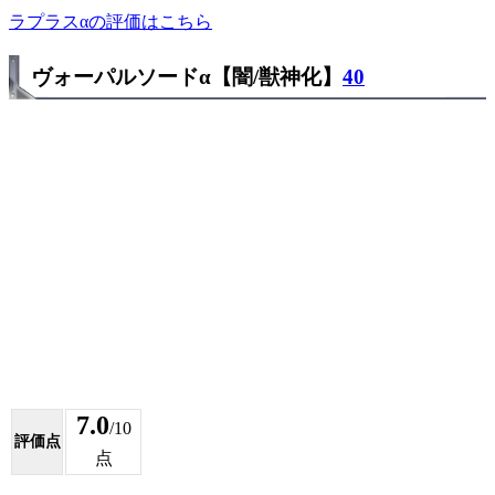
ラプラスαの評価はこちら
ヴォーパルソードα【闇/獣神化】
40
7.0
/10
評価点
点