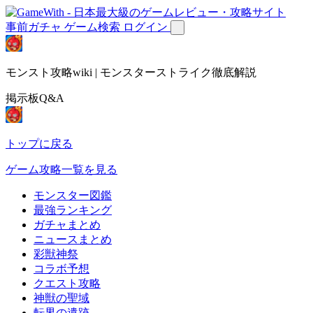
事前ガチャ
ゲーム検索
ログイン
モンスト攻略wiki | モンスターストライク徹底解説
掲示板Q&A
トップに戻る
ゲーム攻略一覧を見る
モンスター図鑑
最強ランキング
ガチャまとめ
ニュースまとめ
彩獣神祭
コラボ予想
クエスト攻略
神獣の聖域
転界の遺跡