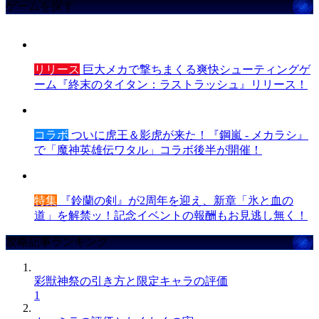
ゲームを探す
リリース
巨大メカで撃ちまくる爽快シューティングゲ
ーム『終末のタイタン：ラストラッシュ』リリース！
コラボ
ついに虎王＆影虎が来た！『鋼嵐 - メカラシ』
で「魔神英雄伝ワタル」コラボ後半が開催！
特集
『鈴蘭の剣』が2周年を迎え、新章「氷と血の
道」を解禁ッ！記念イベントの報酬もお見逃し無く！
攻略記事ランキング
彩獣神祭の引き方と限定キャラの評価
1