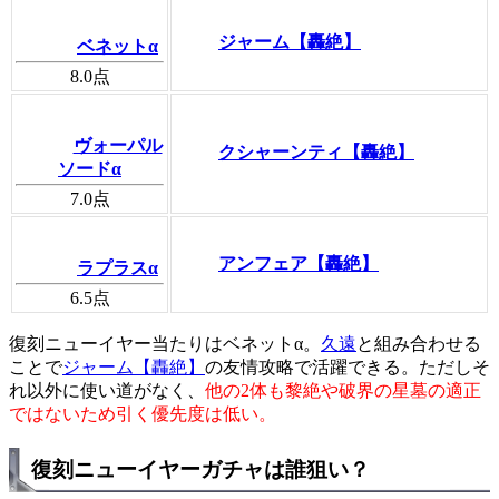
ジャーム【轟絶】
ベネットα
8.0
点
ヴォーパル
クシャーンティ【轟絶】
ソードα
7.0
点
アンフェア【轟絶】
ラプラスα
6.5
点
復刻ニューイヤー当たりはベネットα。
久遠
と組み合わせる
ことで
ジャーム【轟絶】
の友情攻略で活躍できる。ただしそ
れ以外に使い道がなく、
他の2体も黎絶や破界の星墓の適正
ではないため引く優先度は低い。
復刻ニューイヤーガチャは誰狙い？