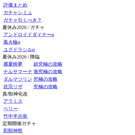
評価まとめ
ガチャシミュ
ガチャ引くべき？
夏休み2026 / ガチャ
アンドロイドダイナーα
風火輪α
ユグドラシルα
夏休み2026 / 降臨
麗夏映夢
超究極の攻略
チルサマーナ
激究極の攻略
ダルマツリン
究極の攻略
佐宗リザ
究極の攻略
真/獣神化改
アラミス
ペリー
竹中半兵衛
定期開催ガチャ
彩獣神祭