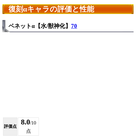
復刻αキャラの評価と性能
ベネットα【水/獣神化】
70
8.0
/10
評価点
点