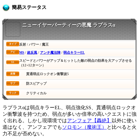
簡易ステータス
ニューイヤーパーティーの悪魔 ラプラスα
反射 / パワー / 魔王
タイプ
MS
/
超反風
/
アンチ魔法陣
/
弱点キラーEL
アビ
スピードとパワーがアップ＆ヒットした敵の弱点の効果を大アップさせる
SS
（12+12ターン）
貫通弱点ロックオン衝撃波5
友情
防スピアップ
サブ
クリティカル
ラック
ラプラスαは弱点キラーEL、弱点強化SS、貫通弱点ロックオ
ン衝撃波を持つため、弱点が多いか倍率の高いクエストに強
く出れる。しかし現環境では
アンフェア【轟絶】
以外に使い
道はなく、アンフェアでも
ソロモン（魔術王）
と比べると火
力不足が否めない。