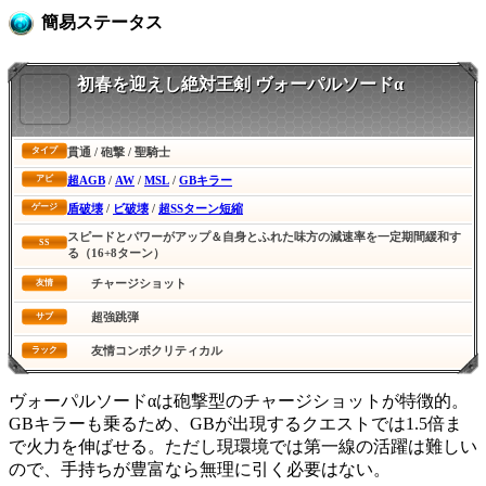
簡易ステータス
初春を迎えし絶対王剣 ヴォーパルソードα
貫通 / 砲撃 / 聖騎士
タイプ
超AGB
/
AW
/
MSL
/
GBキラー
アビ
盾破壊
/
ビ破壊
/
超SSターン短縮
ゲージ
スピードとパワーがアップ＆自身とふれた味方の減速率を一定期間緩和す
SS
る（16+8ターン）
チャージショット
友情
超強跳弾
サブ
友情コンボクリティカル
ラック
ヴォーパルソードαは砲撃型のチャージショットが特徴的。
GBキラーも乗るため、GBが出現するクエストでは1.5倍ま
で火力を伸ばせる。ただし現環境では第一線の活躍は難しい
ので、手持ちが豊富なら無理に引く必要はない。