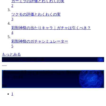
カーミラの評価とわくわくの実
2
ツクモの評価とわくわくの実
3
彩獣神祭の当たりキャラ｜ガチャは引くべき？
4
彩獣神祭のガチャシミュレーター
5
もっとみる
GameWithからのお知らせ
【Amazon7月】おすすめ記事からよく買われているコントロ
ーラーTOP4
PR
1