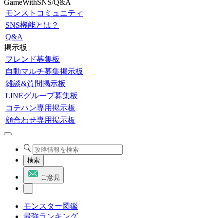
GameWithSNS/Q&A
モンストコミュニティ
SNS機能とは？
Q&A
掲示板
フレンド募集板
自動マルチ募集掲示板
雑談&質問掲示板
LINEグループ募集板
コテハン専用掲示板
顔合わせ専用掲示板
検索
ご意見
モンスター図鑑
最強ランキング