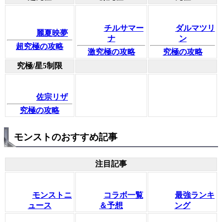
チルサマー
ダルマツリ
麗夏映夢
ナ
ン
超究極の攻略
激究極の攻略
究極の攻略
究極/星5制限
佐宗リザ
究極の攻略
モンストのおすすめ記事
注目記事
モンストニ
コラボ一覧
最強ランキ
ュース
＆予想
ング