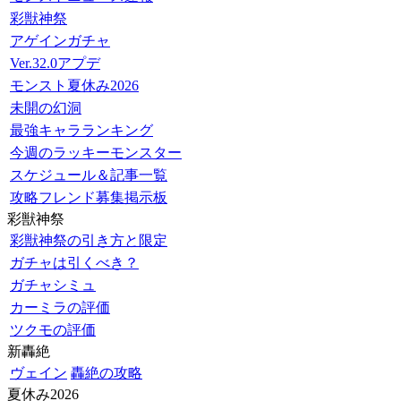
彩獣神祭
アゲインガチャ
Ver.32.0アプデ
モンスト夏休み2026
未開の幻洞
最強キャラランキング
今週のラッキーモンスター
スケジュール＆記事一覧
攻略フレンド募集掲示板
彩獣神祭
彩獣神祭の引き方と限定
ガチャは引くべき？
ガチャシミュ
カーミラの評価
ツクモの評価
新轟絶
ヴェイン
轟絶の攻略
夏休み2026