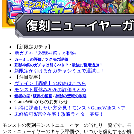
【新限定ガチャ】
新ガチャ「彩獣神祭」が開催！
カーミラの評価
/
ツクモの評価
彩獣神祭のガチャは引くべき？
/
最強に暫定追加！
新限定が引けるかガチャシミュで運試し！
【注目記事】
ヴェイン【轟絶】の攻略はこちら
モンスト夏休み2026の評価まとめ
覇者の塔
/
破界の星墓
/
神獣の聖域の攻略
GameWithからのお知らせ
お得に課金したい方必見！モンストGameWithストア
未経験可&完全在宅！攻略ライター募集！
モンストの復刻モンストニューイヤーの当たり一覧です。モ
ンストニューイヤーのキャラ評価や、いつから復刻するか解