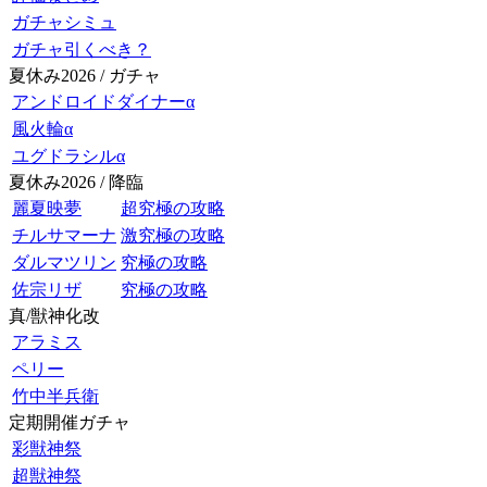
ガチャシミュ
ガチャ引くべき？
夏休み2026 / ガチャ
アンドロイドダイナーα
風火輪α
ユグドラシルα
夏休み2026 / 降臨
麗夏映夢
超究極の攻略
チルサマーナ
激究極の攻略
ダルマツリン
究極の攻略
佐宗リザ
究極の攻略
真/獣神化改
アラミス
ペリー
竹中半兵衛
定期開催ガチャ
彩獣神祭
超獣神祭