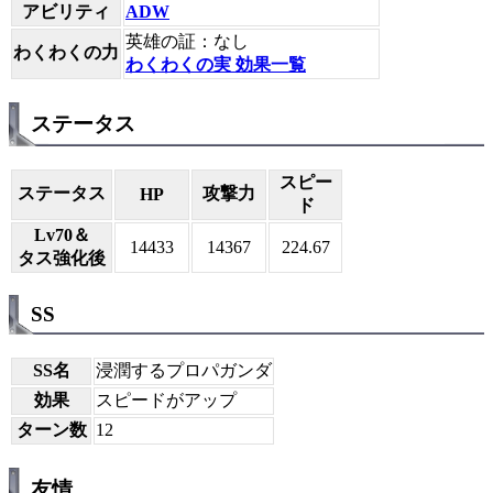
アビリティ
ADW
英雄の証：なし
わくわくの力
わくわくの実 効果一覧
ステータス
スピー
ステータス
攻撃力
HP
ド
Lv70＆
14433
14367
224.67
タス強化後
SS
SS名
浸潤するプロパガンダ
効果
スピードがアップ
ターン数
12
友情