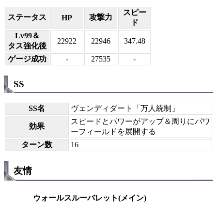
スピー
ステータス
攻撃力
HP
ド
Lv99＆
22922
22946
347.48
タス強化後
ゲージ成功
-
27535
-
SS
SS名
ヴェンディダート「万人統制」
スピードとパワーがアップ＆周りにパワ
効果
ーフィールドを展開する
ターン数
16
友情
ウォールスルーバレット(メイン)