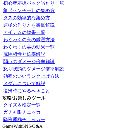
初心者応援パック当たり一覧
亀《ケンチー》の集め方
タスの効率的な集め方
運極の作り方を徹底解説
アイテムの効果一覧
わくわくの実の厳選方法
わくわくの実の効果一覧
属性相性と倍率解説
弱点のダメージ倍率解説
怒り状態のダメージ倍率解説
効率のいいランク上げ方法
メダルについて解説
復帰時にやるべきこと
攻略/お楽しみツール
クイズ＆検定一覧
ガチャ限チェッカー
降臨運極チェッカー
GameWithSNS/Q&A