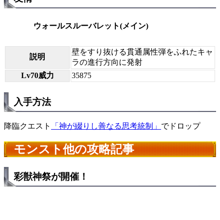
ウォールスルーバレット(メイン)
壁をすり抜ける貫通属性弾をふれたキャ
説明
ラの進行方向に発射
Lv70威力
35875
入手方法
降臨クエスト
「神が綴りし善なる思考統制」
でドロップ
モンスト他の攻略記事
彩獣神祭が開催！