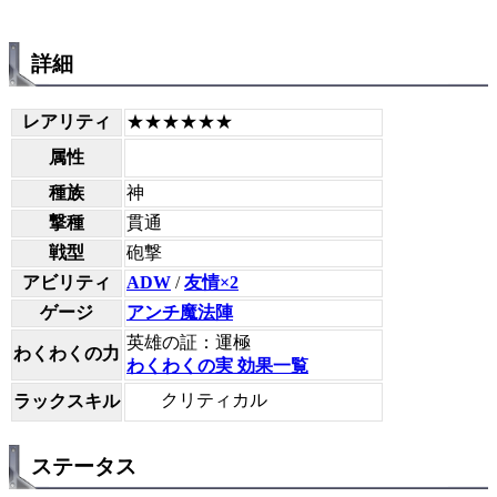
詳細
レアリティ
★★★★★★
属性
種族
神
撃種
貫通
戦型
砲撃
アビリティ
ADW
/
友情×2
ゲージ
アンチ魔法陣
英雄の証：運極
わくわくの力
わくわくの実 効果一覧
クリティカル
ラックスキル
ステータス