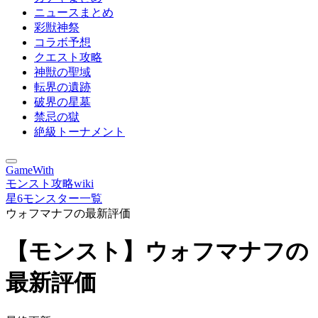
ニュースまとめ
彩獣神祭
コラボ予想
クエスト攻略
神獣の聖域
転界の遺跡
破界の星墓
禁忌の獄
絶級トーナメント
GameWith
モンスト攻略wiki
星6モンスター一覧
ウォフマナフの最新評価
【モンスト】ウォフマナフの
最新評価