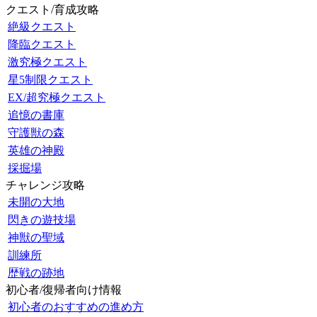
クエスト/育成攻略
絶級クエスト
降臨クエスト
激究極クエスト
星5制限クエスト
EX/超究極クエスト
追憶の書庫
守護獣の森
英雄の神殿
採掘場
チャレンジ攻略
未開の大地
閃きの遊技場
神獣の聖域
訓練所
歴戦の跡地
初心者/復帰者向け情報
初心者のおすすめの進め方