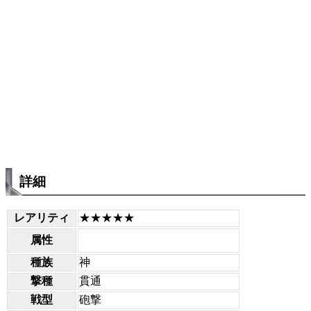
詳細
レアリティ
★★★★★
属性
種族
神
撃種
貫通
戦型
砲撃