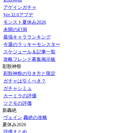
アゲインガチャ
Ver.32.0アプデ
モンスト夏休み2026
未開の幻洞
最強キャラランキング
今週のラッキーモンスター
スケジュール＆記事一覧
攻略フレンド募集掲示板
彩獣神祭
彩獣神祭の引き方と限定
ガチャは引くべき？
ガチャシミュ
カーミラの評価
ツクモの評価
新轟絶
ヴェイン
轟絶の攻略
夏休み2026
評価まとめ