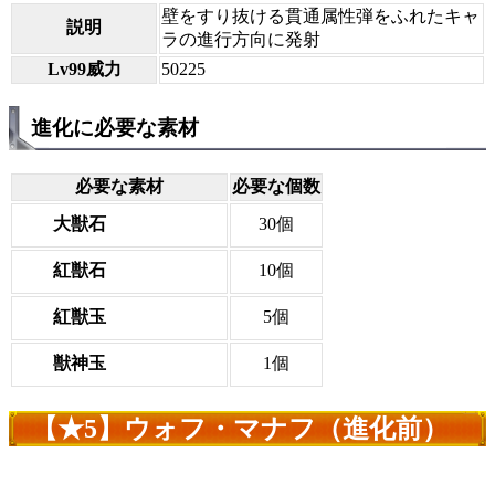
壁をすり抜ける貫通属性弾をふれたキャ
説明
ラの進行方向に発射
Lv99威力
50225
進化に必要な素材
必要な素材
必要な個数
大獣石
30個
紅獣石
10個
紅獣玉
5個
獣神玉
1個
【★5】ウォフ・マナフ（進化前）