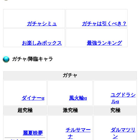
ガチャシミュ
ガチャは引くべき？
お楽しみボックス
最強ランキング
ガチャ/降臨キャラ
ガチャ
ユグドラシ
ダイナーα
風火輪α
ルα
超究極
激究極
究極
チルサマー
ダルマツリ
麗夏映夢
ナ
ン