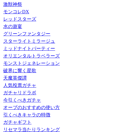
激獣神祭
モンコレDX
レッドスターズ
水の遊宴
グリーンファンタジー
スターライトミラージュ
ミッドナイトパーティー
オリエンタルトラベラーズ
モンストジェネレーション
破界に響く星歌
天魔英傑譚
人気投票ガチャ
ガチャリドラボ
今引くべきガチャ
オーブのおすすめの使い方
引くべきキャラの特徴
ガチャギフト
リセマラ当たりランキング