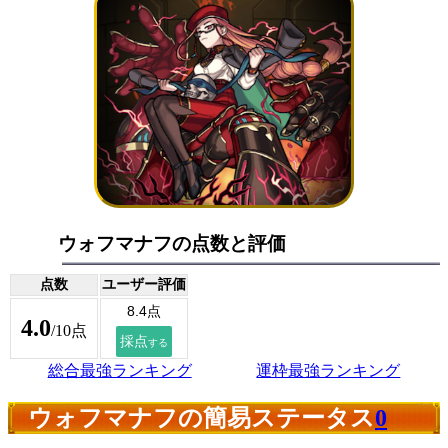
ウォフマナフの点数と評価
点数
ユーザー評価
4.0
/10点
総合最強ランキング
運枠最強ランキング
ウォフマナフの簡易ステータス
0