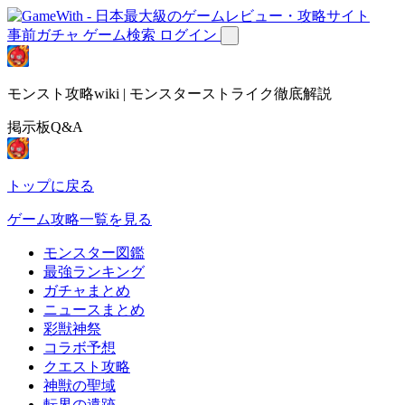
事前ガチャ
ゲーム検索
ログイン
モンスト攻略wiki | モンスターストライク徹底解説
掲示板Q&A
トップに戻る
ゲーム攻略一覧を見る
モンスター図鑑
最強ランキング
ガチャまとめ
ニュースまとめ
彩獣神祭
コラボ予想
クエスト攻略
神獣の聖域
転界の遺跡