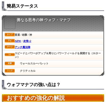
簡易ステータス
善なる思考の神 ウォフ・マナフ
貫通 / 砲撃 / 神
タイプ
ADW
/
友情×2
アビ
アンチ魔法陣
ゲージ
スピードとパワーがアップ＆周りにパワーフィールドを展開する（16ター
SS
ン）
ウォールスルーバレット
友情
クリティカル
ラック
ウォフマナフの強い点は？
おすすめの強化の解説