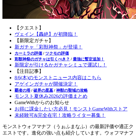
【クエスト】
ヴェイン【轟絶】が初降臨！
【新限定ガチャ】
新ガチャ「彩獣神祭」が登場！
カーミラの評価
/
ツクモの評価
彩獣神祭のガチャは引くべき？
/
最強に暫定追加！
新限定が引けるかガチャシミュで運試し！
【注目記事】
8/6(木)のモンストニュース内容はこちら
アゲインガチャが開催決定！
覇者の塔
/
破界の星墓
/
神獣の聖域の攻略
モンスト夏休み2026の評価まとめ
GameWithからのお知らせ
お得に課金したい方必見！モンストGameWithストア
未経験可&完全在宅！攻略ライター募集！
モンストウォフマナフ（うぉふまなふ）の最新評価や適正ク
エストです。進化の強い点も紹介しています。ウォフマナフ