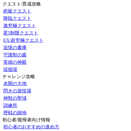
クエスト/育成攻略
絶級クエスト
降臨クエスト
激究極クエスト
星5制限クエスト
EX/超究極クエスト
追憶の書庫
守護獣の森
英雄の神殿
採掘場
チャレンジ攻略
未開の大地
閃きの遊技場
神獣の聖域
訓練所
歴戦の跡地
初心者/復帰者向け情報
初心者のおすすめの進め方