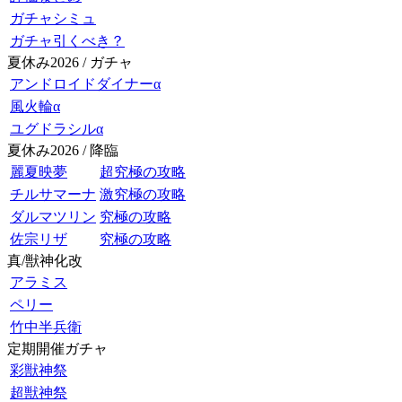
ガチャシミュ
ガチャ引くべき？
夏休み2026 / ガチャ
アンドロイドダイナーα
風火輪α
ユグドラシルα
夏休み2026 / 降臨
麗夏映夢
超究極の攻略
チルサマーナ
激究極の攻略
ダルマツリン
究極の攻略
佐宗リザ
究極の攻略
真/獣神化改
アラミス
ペリー
竹中半兵衛
定期開催ガチャ
彩獣神祭
超獣神祭