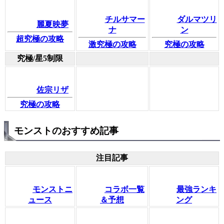
チルサマー
ダルマツリ
麗夏映夢
ナ
ン
超究極の攻略
激究極の攻略
究極の攻略
究極/星5制限
佐宗リザ
究極の攻略
モンストのおすすめ記事
注目記事
モンストニ
コラボ一覧
最強ランキ
ュース
＆予想
ング