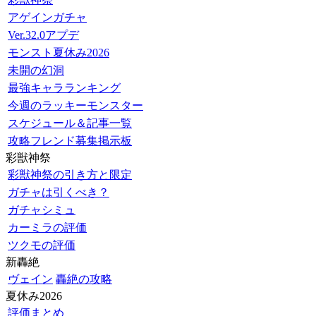
アゲインガチャ
Ver.32.0アプデ
モンスト夏休み2026
未開の幻洞
最強キャラランキング
今週のラッキーモンスター
スケジュール＆記事一覧
攻略フレンド募集掲示板
彩獣神祭
彩獣神祭の引き方と限定
ガチャは引くべき？
ガチャシミュ
カーミラの評価
ツクモの評価
新轟絶
ヴェイン
轟絶の攻略
夏休み2026
評価まとめ