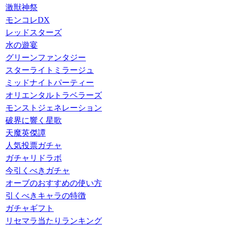
激獣神祭
モンコレDX
レッドスターズ
水の遊宴
グリーンファンタジー
スターライトミラージュ
ミッドナイトパーティー
オリエンタルトラベラーズ
モンストジェネレーション
破界に響く星歌
天魔英傑譚
人気投票ガチャ
ガチャリドラボ
今引くべきガチャ
オーブのおすすめの使い方
引くべきキャラの特徴
ガチャギフト
リセマラ当たりランキング