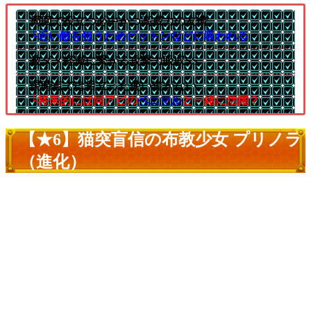
周回で役立つ必中かつ高威力の友情
└近い敵を狙うためビットンなどに吸われる
被ダメ軽減に繋がる攻撃力吸収SS
現時点では目立った使い道がない
└将来的には同アビの
ベニマル
と一緒に活躍？
【★6】猫突盲信の布教少女 プリノラ
（進化）