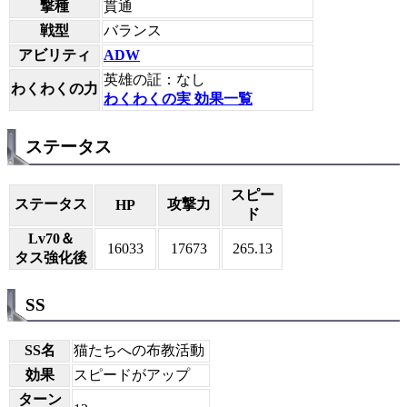
撃種
貫通
戦型
バランス
アビリティ
ADW
英雄の証：なし
わくわくの力
わくわくの実 効果一覧
ステータス
スピー
ステータス
攻撃力
HP
ド
Lv70＆
16033
17673
265.13
タス強化後
SS
SS名
猫たちへの布教活動
効果
スピードがアップ
ターン