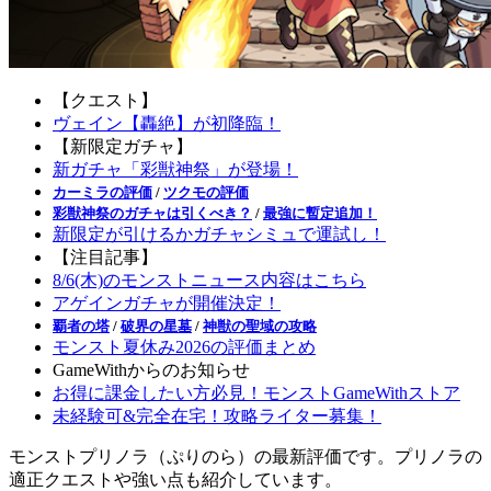
【クエスト】
ヴェイン【轟絶】が初降臨！
【新限定ガチャ】
新ガチャ「彩獣神祭」が登場！
カーミラの評価
/
ツクモの評価
彩獣神祭のガチャは引くべき？
/
最強に暫定追加！
新限定が引けるかガチャシミュで運試し！
【注目記事】
8/6(木)のモンストニュース内容はこちら
アゲインガチャが開催決定！
覇者の塔
/
破界の星墓
/
神獣の聖域の攻略
モンスト夏休み2026の評価まとめ
GameWithからのお知らせ
お得に課金したい方必見！モンストGameWithストア
未経験可&完全在宅！攻略ライター募集！
モンストプリノラ（ぷりのら）の最新評価です。プリノラの
適正クエストや強い点も紹介しています。