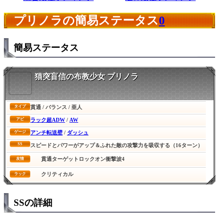
プリノラの簡易ステータス
0
簡易ステータス
猫突盲信の布教少女 プリノラ
貫通 / バランス / 亜人
タイプ
ラック超ADW
/
AW
アビ
アンチ転送壁
/
ダッシュ
ゲージ
SS
スピードとパワーがアップ＆ふれた敵の攻撃力を吸収する（16ターン）
貫通ターゲットロックオン衝撃波4
友情
クリティカル
ラック
SSの詳細