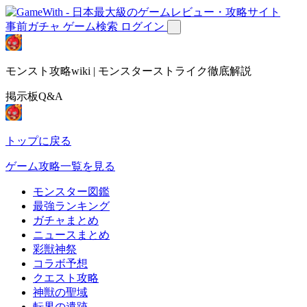
事前ガチャ
ゲーム検索
ログイン
モンスト攻略wiki | モンスターストライク徹底解説
掲示板Q&A
トップに戻る
ゲーム攻略一覧を見る
モンスター図鑑
最強ランキング
ガチャまとめ
ニュースまとめ
彩獣神祭
コラボ予想
クエスト攻略
神獣の聖域
転界の遺跡