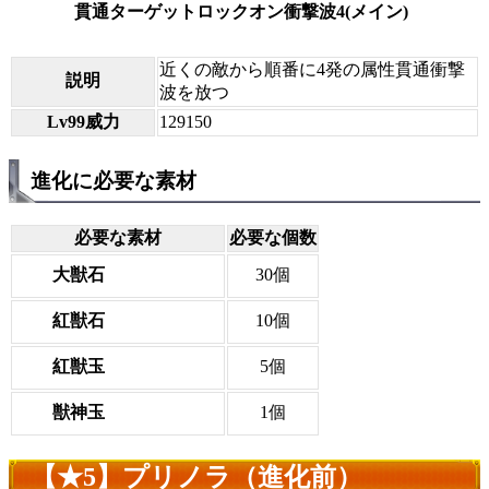
貫通ターゲットロックオン衝撃波4(メイン)
近くの敵から順番に4発の属性貫通衝撃
説明
波を放つ
Lv99威力
129150
進化に必要な素材
必要な素材
必要な個数
大獣石
30個
紅獣石
10個
紅獣玉
5個
獣神玉
1個
【★5】プリノラ（進化前）