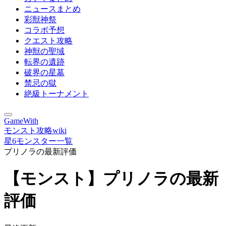
ニュースまとめ
彩獣神祭
コラボ予想
クエスト攻略
神獣の聖域
転界の遺跡
破界の星墓
禁忌の獄
絶級トーナメント
GameWith
モンスト攻略wiki
星6モンスター一覧
プリノラの最新評価
【モンスト】プリノラの最新
評価