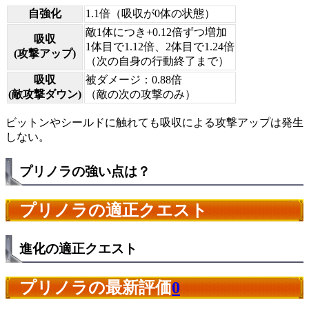
自強化
1.1倍（吸収が0体の状態）
敵1体につき+0.12倍ずつ増加
吸収
1体目で1.12倍、2体目で1.24倍
(攻撃アップ)
（次の自身の行動終了まで）
吸収
被ダメージ：0.88倍
(敵攻撃ダウン)
（敵の次の攻撃のみ）
ビットンやシールドに触れても吸収による攻撃アップは発生
しない。
プリノラの強い点は？
プリノラの適正クエスト
進化の適正クエスト
プリノラの最新評価
0