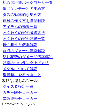
初心者応援パック当たり一覧
亀《ケンチー》の集め方
タスの効率的な集め方
運極の作り方を徹底解説
アイテムの効果一覧
わくわくの実の厳選方法
わくわくの実の効果一覧
属性相性と倍率解説
弱点のダメージ倍率解説
怒り状態のダメージ倍率解説
効率のいいランク上げ方法
メダルについて解説
復帰時にやるべきこと
攻略/お楽しみツール
クイズ＆検定一覧
ガチャ限チェッカー
降臨運極チェッカー
GameWithSNS/Q&A