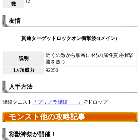
12
数
友情
貫通ターゲットロックオン衝撃波4(メイン)
近くの敵から順番に4発の属性貫通衝撃
説明
波を放つ
Lv70威力
92250
入手方法
降臨クエスト
「プリノラ降臨！！」
でドロップ
モンスト他の攻略記事
彩獣神祭が開催！