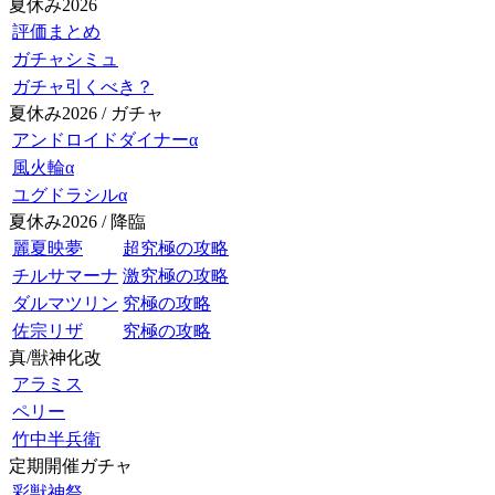
夏休み2026
評価まとめ
ガチャシミュ
ガチャ引くべき？
夏休み2026 / ガチャ
アンドロイドダイナーα
風火輪α
ユグドラシルα
夏休み2026 / 降臨
麗夏映夢
超究極の攻略
チルサマーナ
激究極の攻略
ダルマツリン
究極の攻略
佐宗リザ
究極の攻略
真/獣神化改
アラミス
ペリー
竹中半兵衛
定期開催ガチャ
彩獣神祭