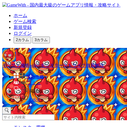
ホーム
ゲーム検索
新規登録
ログイン
2カラム
3カラム
モンスト攻略wiki | モンスターストライク徹底解説
他の攻略
コミュ
掲示板
Q&A