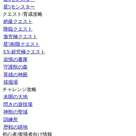
星5モンスター
クエスト/育成攻略
絶級クエスト
降臨クエスト
激究極クエスト
星5制限クエスト
EX/超究極クエスト
追憶の書庫
守護獣の森
英雄の神殿
採掘場
チャレンジ攻略
未開の大地
閃きの遊技場
神獣の聖域
訓練所
歴戦の跡地
初心者/復帰者向け情報