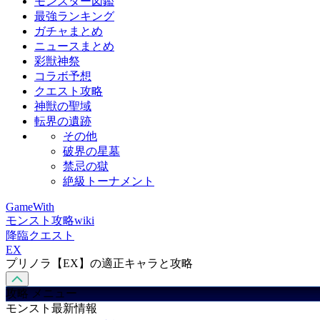
モンスター図鑑
最強ランキング
ガチャまとめ
ニュースまとめ
彩獣神祭
コラボ予想
クエスト攻略
神獣の聖域
転界の遺跡
その他
破界の星墓
禁忌の獄
絶級トーナメント
GameWith
モンスト攻略wiki
降臨クエスト
EX
プリノラ【EX】の適正キャラと攻略
攻略 メニュー
モンスト最新情報