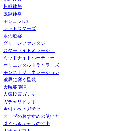
超獣神祭
激獣神祭
モンコレDX
レッドスターズ
水の遊宴
グリーンファンタジー
スターライトミラージュ
ミッドナイトパーティー
オリエンタルトラベラーズ
モンストジェネレーション
破界に響く星歌
天魔英傑譚
人気投票ガチャ
ガチャリドラボ
今引くべきガチャ
オーブのおすすめの使い方
引くべきキャラの特徴
ガチャギフト