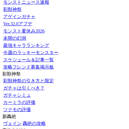
モンストニュース速報
彩獣神祭
アゲインガチャ
Ver.32.0アプデ
モンスト夏休み2026
未開の幻洞
最強キャラランキング
今週のラッキーモンスター
スケジュール＆記事一覧
攻略フレンド募集掲示板
彩獣神祭
彩獣神祭の引き方と限定
ガチャは引くべき？
ガチャシミュ
カーミラの評価
ツクモの評価
新轟絶
ヴェイン
轟絶の攻略