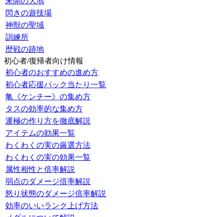
未開の大地
閃きの遊技場
神獣の聖域
訓練所
歴戦の跡地
初心者/復帰者向け情報
初心者のおすすめの進め方
初心者応援パック当たり一覧
亀《ケンチー》の集め方
タスの効率的な集め方
運極の作り方を徹底解説
アイテムの効果一覧
わくわくの実の厳選方法
わくわくの実の効果一覧
属性相性と倍率解説
弱点のダメージ倍率解説
怒り状態のダメージ倍率解説
効率のいいランク上げ方法