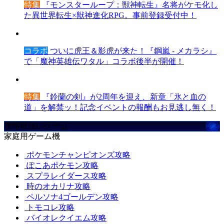
特集
『モンスターループ：獣神転生』名将がケモ化し
た異世界転生×獣神進化RPG。事前登録受付中！
コラボ
ついに虎王＆影虎が来た！『鋼嵐 - メカラシ』
で「魔神英雄伝ワタル」コラボ後半が開催！
特集
『鈴蘭の剣』が2周年を迎え、新章「氷と血の
道」を解禁ッ！記念イベントの報酬もお見逃し無く！
攻略取扱いゲーム
家庭用ゲーム機
ポケモンチャンピオンズ攻略
ぽこあポケモン攻略
スプラレイダース攻略
時のオカリナ攻略
ペルソナ4ゴールデン攻略
トモコレ攻略
バイオレクイエム攻略