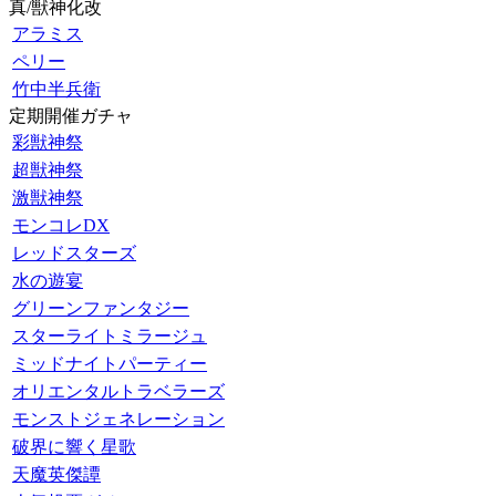
真/獣神化改
アラミス
ペリー
竹中半兵衛
定期開催ガチャ
彩獣神祭
超獣神祭
激獣神祭
モンコレDX
レッドスターズ
水の遊宴
グリーンファンタジー
スターライトミラージュ
ミッドナイトパーティー
オリエンタルトラベラーズ
モンストジェネレーション
破界に響く星歌
天魔英傑譚