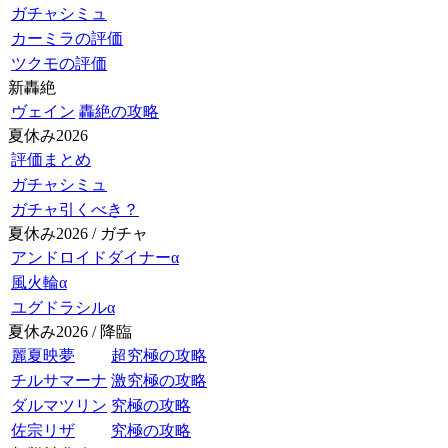
ガチャシミュ
カーミラの評価
ツクモの評価
新轟絶
ヴェイン
轟絶の攻略
夏休み2026
評価まとめ
ガチャシミュ
ガチャ引くべき？
夏休み2026 / ガチャ
アンドロイドダイナーα
風火輪α
ユグドラシルα
夏休み2026 / 降臨
麗夏映夢
超究極の攻略
チルサマーナ
激究極の攻略
ダルマツリン
究極の攻略
佐宗リザ
究極の攻略