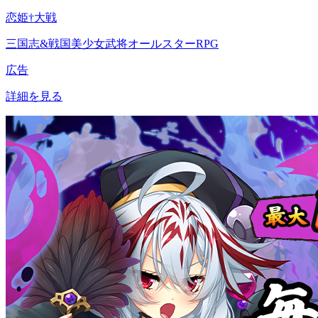
恋姫†大戦
三国志&戦国美少女武将オールスターRPG
広告
詳細を見る