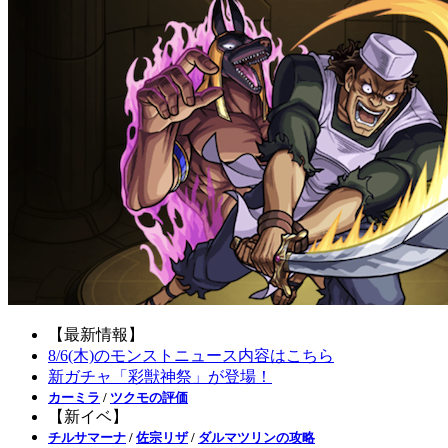
【最新情報】
8/6(木)のモンストニュース内容はこちら
新ガチャ「彩獣神祭」が登場！
カーミラ
/
ツクモの評価
【新イベ】
チルサマーナ
/
佐宗リザ
/
ダルマツリンの攻略