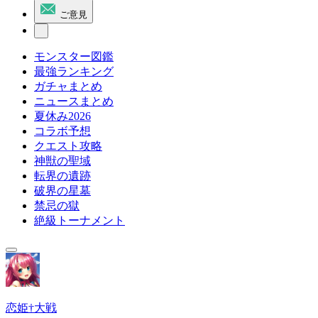
ご意見
モンスター図鑑
最強ランキング
ガチャまとめ
ニュースまとめ
夏休み2026
コラボ予想
クエスト攻略
神獣の聖域
転界の遺跡
破界の星墓
禁忌の獄
絶級トーナメント
恋姫†大戦