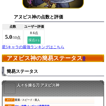
アヌビス神の点数と評価
点数
ユーザー評価
5.0
/10点
星5キャラの最強ランキングはこちら
アヌビス神の簡易ステータス
0
簡易ステータス
人々を操る刀 アヌビス神
貫通 / スピード / 亜人
タイプ
アビ