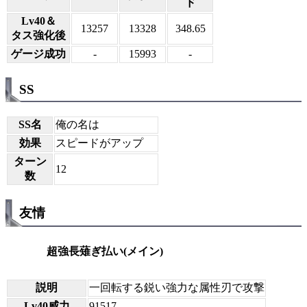
ド
Lv40＆
13257
13328
348.65
タス強化後
ゲージ成功
-
15993
-
SS
SS名
俺の名は
効果
スピードがアップ
ターン
12
数
友情
超強長薙ぎ払い(メイン)
説明
一回転する鋭い強力な属性刃で攻撃
Lv40威力
91517