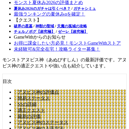
モンスト夏休み2026の評価まとめ
夏休み2026のガチャは引くべき？
/
ガチャシミュ
最強ランキングの夏休みαを確定！
【クエスト】
破界の星墓
/
神獣の聖域
/
天魔の孤城の攻略
チェルノボグ【超究極】
/
ゼーレ【超究極】
GameWithからのお知らせ
お得に課金したい方必見！モンストGameWithストア
未経験可&完全在宅！攻略ライター募集！
モンストアヌビス神（あぬびすしん）の最新評価です。アヌ
ビス神の適正クエストや強い点も紹介しています。
目次
アヌビス神の評価点
簡易ステータス
SSの詳細
適正クエスト
最新の評価
アヌビス神のステータス
アヌビス神の入手方法