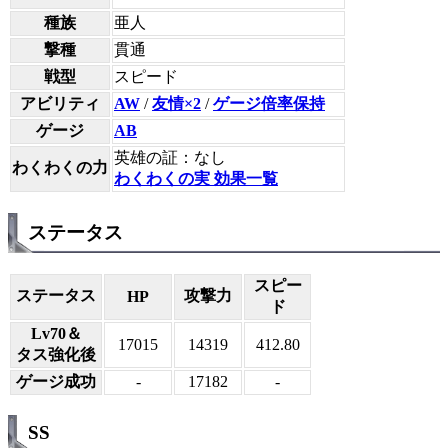
種族
亜人
撃種
貫通
戦型
スピード
アビリティ
AW
/
友情×2
/
ゲージ倍率保持
ゲージ
AB
英雄の証：なし
わくわくの力
わくわくの実 効果一覧
ステータス
スピー
ステータス
攻撃力
HP
ド
Lv70＆
17015
14319
412.80
タス強化後
ゲージ成功
-
17182
-
SS