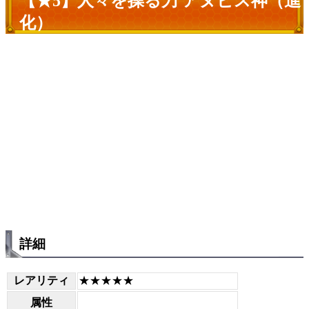
【★5】人々を操る刀 アヌビス神（進
化）
詳細
レアリティ
★★★★★
属性