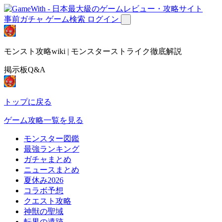
事前ガチャ
ゲーム検索
ログイン
モンスト攻略wiki | モンスターストライク徹底解説
掲示板Q&A
トップに戻る
ゲーム攻略一覧を見る
モンスター図鑑
最強ランキング
ガチャまとめ
ニュースまとめ
夏休み2026
コラボ予想
クエスト攻略
神獣の聖域
転界の遺跡