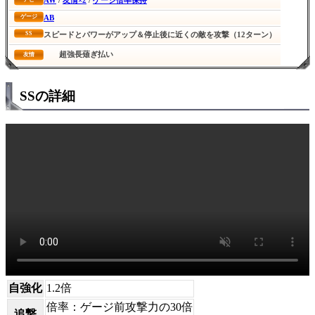
AW
/
友情×2
/
ゲージ倍率保持
AB
ゲージ
SS
スピードとパワーがアップ＆停止後に近くの敵を攻撃（12ターン）
超強長薙ぎ払い
友情
SSの詳細
自強化
1.2倍
倍率：ゲージ前攻撃力の30倍
追撃