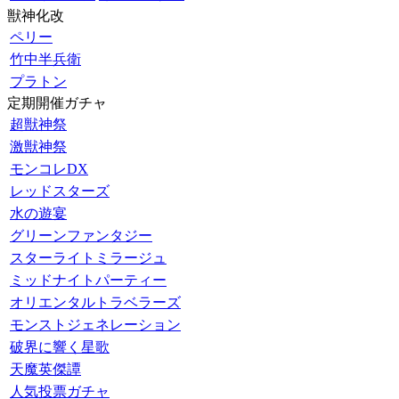
獣神化改
ペリー
竹中半兵衛
プラトン
定期開催ガチャ
超獣神祭
激獣神祭
モンコレDX
レッドスターズ
水の遊宴
グリーンファンタジー
スターライトミラージュ
ミッドナイトパーティー
オリエンタルトラベラーズ
モンストジェネレーション
破界に響く星歌
天魔英傑譚
人気投票ガチャ