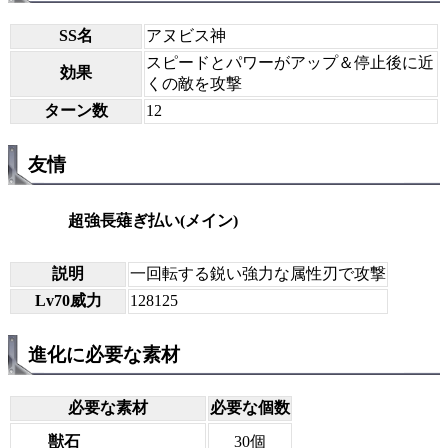
SS名
アヌビス神
スピードとパワーがアップ＆停止後に近
効果
くの敵を攻撃
ターン数
12
友情
超強長薙ぎ払い(メイン)
説明
一回転する鋭い強力な属性刃で攻撃
Lv70威力
128125
進化に必要な素材
必要な素材
必要な個数
獣石
30個