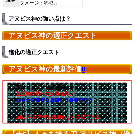
ダメージ：約43万
アヌビス神の強い点は？
アヌビス神の適正クエスト
進化の適正クエスト
アヌビス神の最新評価
0
友情コンボ×2の超強長薙ぎ払い
└
近距離の敵への火力は高い
└
わざわざ配置を意識する必要がある
ゲージ倍率保持を持つ
└
ABの発動有無を気兼ねなく選択できる