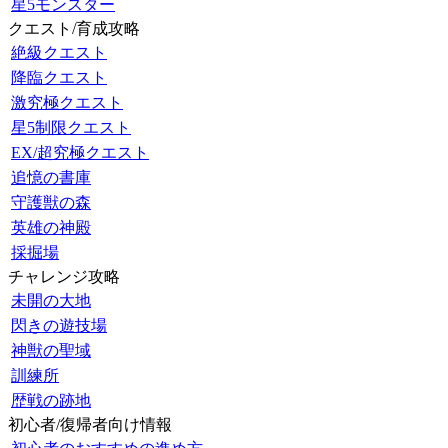
星5モンスター
クエスト/育成攻略
絶級クエスト
降臨クエスト
激究極クエスト
星5制限クエスト
EX/超究極クエスト
追憶の書庫
守護獣の森
英雄の神殿
採掘場
チャレンジ攻略
未開の大地
閃きの遊技場
神獣の聖域
訓練所
歴戦の跡地
初心者/復帰者向け情報