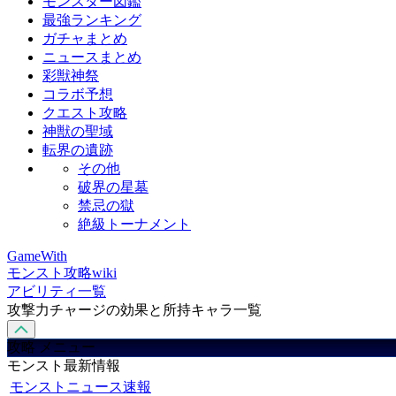
モンスター図鑑
最強ランキング
ガチャまとめ
ニュースまとめ
彩獣神祭
コラボ予想
クエスト攻略
神獣の聖域
転界の遺跡
その他
破界の星墓
禁忌の獄
絶級トーナメント
GameWith
モンスト攻略wiki
アビリティ一覧
攻撃力チャージの効果と所持キャラ一覧
攻略 メニュー
モンスト最新情報
モンストニュース速報