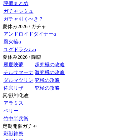
評価まとめ
ガチャシミュ
ガチャ引くべき？
夏休み2026 / ガチャ
アンドロイドダイナーα
風火輪α
ユグドラシルα
夏休み2026 / 降臨
麗夏映夢
超究極の攻略
チルサマーナ
激究極の攻略
ダルマツリン
究極の攻略
佐宗リザ
究極の攻略
真/獣神化改
アラミス
ペリー
竹中半兵衛
定期開催ガチャ
彩獣神祭