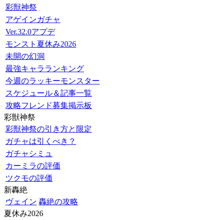
彩獣神祭
アゲインガチャ
Ver.32.0アプデ
モンスト夏休み2026
未開の幻洞
最強キャラランキング
今週のラッキーモンスター
スケジュール＆記事一覧
攻略フレンド募集掲示板
彩獣神祭
彩獣神祭の引き方と限定
ガチャは引くべき？
ガチャシミュ
カーミラの評価
ツクモの評価
新轟絶
ヴェイン
轟絶の攻略
夏休み2026