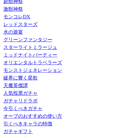
超獣神祭
激獣神祭
モンコレDX
レッドスターズ
水の遊宴
グリーンファンタジー
スターライトミラージュ
ミッドナイトパーティー
オリエンタルトラベラーズ
モンストジェネレーション
破界に響く星歌
天魔英傑譚
人気投票ガチャ
ガチャリドラボ
今引くべきガチャ
オーブのおすすめの使い方
引くべきキャラの特徴
ガチャギフト