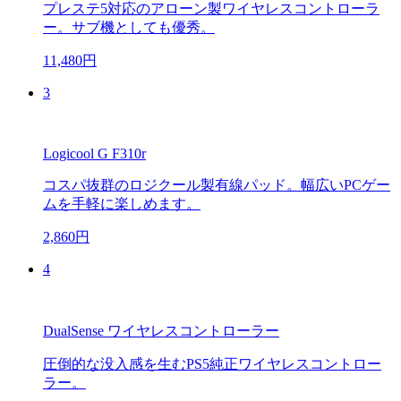
プレステ5対応のアローン製ワイヤレスコントローラ
ー。サブ機としても優秀。
11,480円
3
Logicool G F310r
コスパ抜群のロジクール製有線パッド。幅広いPCゲー
ムを手軽に楽しめます。
2,860円
4
DualSense ワイヤレスコントローラー
圧倒的な没入感を生むPS5純正ワイヤレスコントロー
ラー。