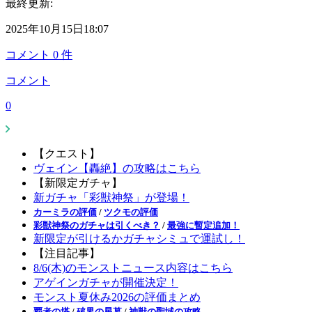
最終更新:
2025年10月15日18:07
コメント
0
件
コメント
0
【クエスト】
ヴェイン【轟絶】の攻略はこちら
【新限定ガチャ】
新ガチャ「彩獣神祭」が登場！
カーミラの評価
/
ツクモの評価
彩獣神祭のガチャは引くべき？
/
最強に暫定追加！
新限定が引けるかガチャシミュで運試し！
【注目記事】
8/6(木)のモンストニュース内容はこちら
アゲインガチャが開催決定！
モンスト夏休み2026の評価まとめ
覇者の塔
/
破界の星墓
/
神獣の聖域の攻略