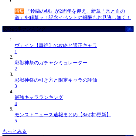
特集
『鈴蘭の剣』が2周年を迎え、新章「氷と血の
道」を解禁ッ！記念イベントの報酬もお見逃し無く！
攻略記事ランキング
ヴェイン【轟絶】の攻略と適正キャラ
1
彩獣神祭のガチャシミュレーター
2
彩獣神祭の引き方と限定キャラの評価
3
最強キャラランキング
4
モンストニュース速報まとめ【8/6(木)更新】
5
もっとみる