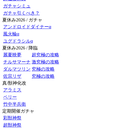
ガチャシミュ
ガチャ引くべき？
夏休み2026 / ガチャ
アンドロイドダイナーα
風火輪α
ユグドラシルα
夏休み2026 / 降臨
麗夏映夢
超究極の攻略
チルサマーナ
激究極の攻略
ダルマツリン
究極の攻略
佐宗リザ
究極の攻略
真/獣神化改
アラミス
ペリー
竹中半兵衛
定期開催ガチャ
彩獣神祭
超獣神祭