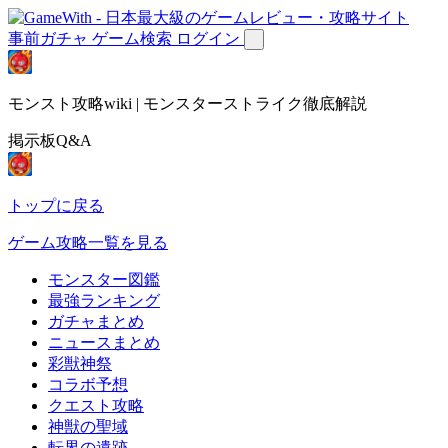
事前ガチャ
ゲーム検索
ログイン
モンスト攻略wiki | モンスターストライク徹底解説
掲示板Q&A
トップに戻る
ゲーム攻略一覧を見る
モンスター図鑑
最強ランキング
ガチャまとめ
ニュースまとめ
彩獣神祭
コラボ予想
クエスト攻略
神獣の聖域
転界の遺跡