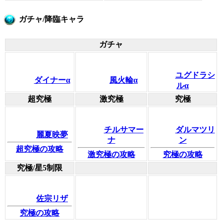
ガチャ/降臨キャラ
ガチャ
ユグドラシ
ダイナーα
風火輪α
ルα
超究極
激究極
究極
チルサマー
ダルマツリ
麗夏映夢
ナ
ン
超究極の攻略
激究極の攻略
究極の攻略
究極/星5制限
佐宗リザ
究極の攻略