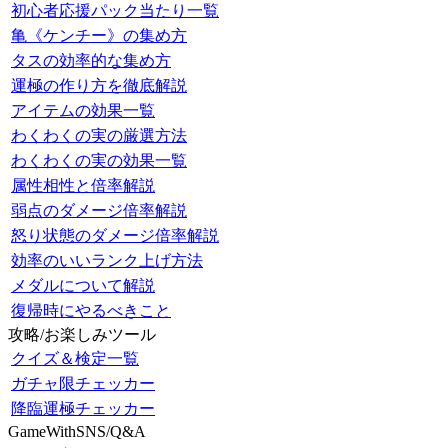
初心者応援パック当たり一覧
亀《ケンチー》の集め方
タスの効率的な集め方
運極の作り方を徹底解説
アイテムの効果一覧
わくわくの実の厳選方法
わくわくの実の効果一覧
属性相性と倍率解説
弱点のダメージ倍率解説
怒り状態のダメージ倍率解説
効率のいいランク上げ方法
メダルについて解説
復帰時にやるべきこと
攻略/お楽しみツール
クイズ＆検定一覧
ガチャ限チェッカー
降臨運極チェッカー
GameWithSNS/Q&A