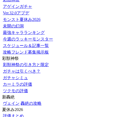
アゲインガチャ
Ver.32.0アプデ
モンスト夏休み2026
未開の幻洞
最強キャラランキング
今週のラッキーモンスター
スケジュール＆記事一覧
攻略フレンド募集掲示板
彩獣神祭
彩獣神祭の引き方と限定
ガチャは引くべき？
ガチャシミュ
カーミラの評価
ツクモの評価
新轟絶
ヴェイン
轟絶の攻略
夏休み2026
評価まとめ