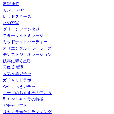
激獣神祭
モンコレDX
レッドスターズ
水の遊宴
グリーンファンタジー
スターライトミラージュ
ミッドナイトパーティー
オリエンタルトラベラーズ
モンストジェネレーション
破界に響く星歌
天魔英傑譚
人気投票ガチャ
ガチャリドラボ
今引くべきガチャ
オーブのおすすめの使い方
引くべきキャラの特徴
ガチャギフト
リセマラ当たりランキング