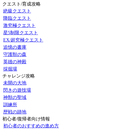
クエスト/育成攻略
絶級クエスト
降臨クエスト
激究極クエスト
星5制限クエスト
EX/超究極クエスト
追憶の書庫
守護獣の森
英雄の神殿
採掘場
チャレンジ攻略
未開の大地
閃きの遊技場
神獣の聖域
訓練所
歴戦の跡地
初心者/復帰者向け情報
初心者のおすすめの進め方