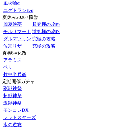
風火輪α
ユグドラシルα
夏休み2026 / 降臨
麗夏映夢
超究極の攻略
チルサマーナ
激究極の攻略
ダルマツリン
究極の攻略
佐宗リザ
究極の攻略
真/獣神化改
アラミス
ペリー
竹中半兵衛
定期開催ガチャ
彩獣神祭
超獣神祭
激獣神祭
モンコレDX
レッドスターズ
水の遊宴