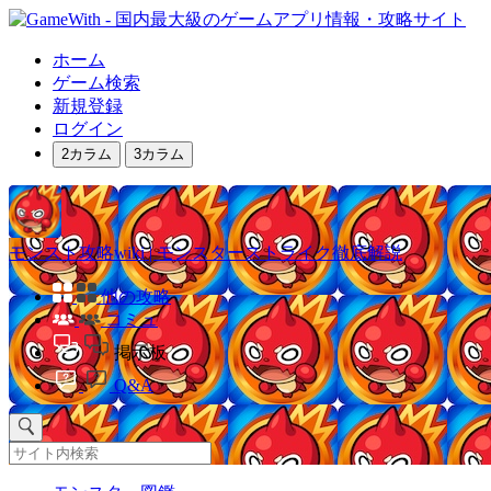
ホーム
ゲーム検索
新規登録
ログイン
2カラム
3カラム
モンスト攻略wiki | モンスターストライク徹底解説
他の攻略
コミュ
掲示板
Q&A