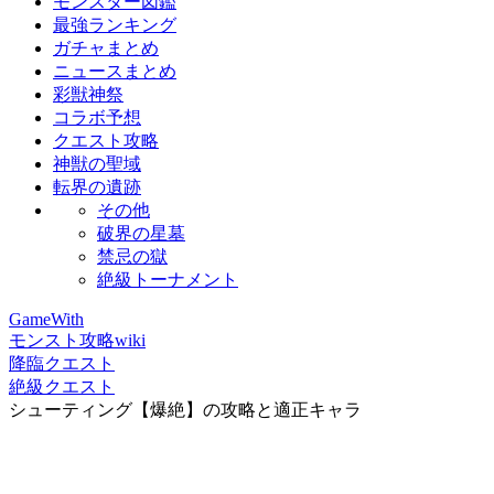
モンスター図鑑
最強ランキング
ガチャまとめ
ニュースまとめ
彩獣神祭
コラボ予想
クエスト攻略
神獣の聖域
転界の遺跡
その他
破界の星墓
禁忌の獄
絶級トーナメント
GameWith
モンスト攻略wiki
降臨クエスト
絶級クエスト
シューティング【爆絶】の攻略と適正キャラ