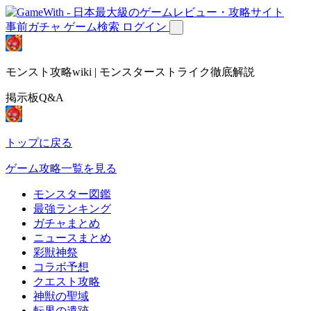
事前ガチャ
ゲーム検索
ログイン
モンスト攻略wiki | モンスターストライク徹底解説
掲示板Q&A
トップに戻る
ゲーム攻略一覧を見る
モンスター図鑑
最強ランキング
ガチャまとめ
ニュースまとめ
彩獣神祭
コラボ予想
クエスト攻略
神獣の聖域
転界の遺跡