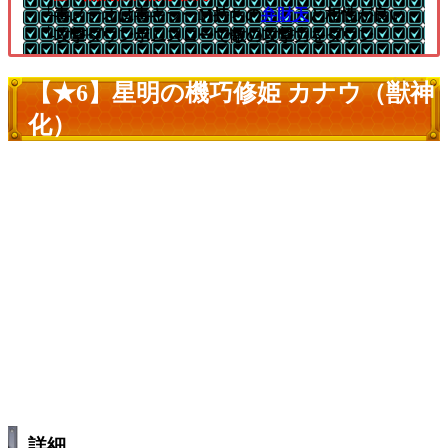
└毒メテオは毒キラーM持ちの
弁財天
と相性が良い
└攻撃ダウンボムスローで敵の攻撃力をダウン
【★6】星明の機巧修姫 カナウ（獣神
化）
詳細