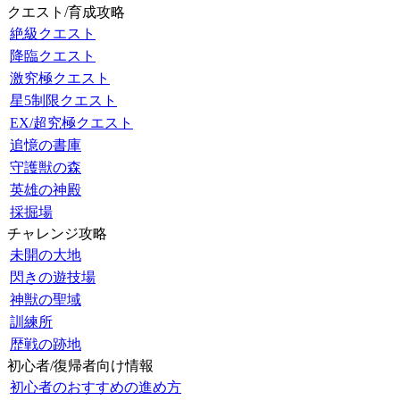
クエスト/育成攻略
絶級クエスト
降臨クエスト
激究極クエスト
星5制限クエスト
EX/超究極クエスト
追憶の書庫
守護獣の森
英雄の神殿
採掘場
チャレンジ攻略
未開の大地
閃きの遊技場
神獣の聖域
訓練所
歴戦の跡地
初心者/復帰者向け情報
初心者のおすすめの進め方