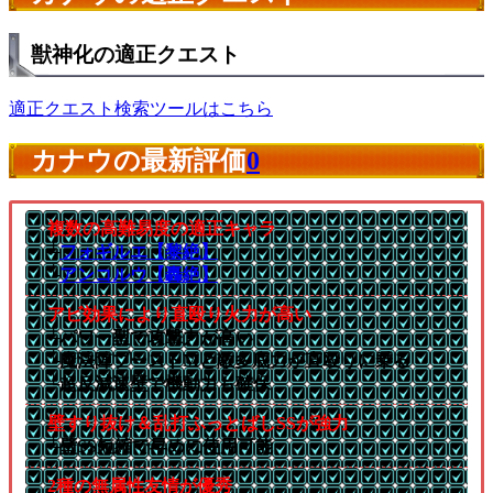
獣神化の適正クエスト
適正クエスト検索ツールはこちら
カナウの最新評価
0
複数の高難易度の適正キャラ
└
フォギルエ【黎絶】
└
アンコルウ【轟絶】
アビ効果により直殴り火力が高い
└パワー型で攻撃力が高い
└魔法陣ブーストMと敵多底力が直殴りに乗る
└超反減速壁で機動力も確保
壁すり抜け＆乱打ふっとばしSSが強力
└壁SS短縮で早めに使用可能
2種の無属性友情が優秀