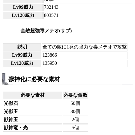
Lv99威力
732143
Lv120威力
803571
全敵超強毒メテオ(サブ)
説明
全ての敵に1発の強力な毒メテオで攻撃
Lv99威力
123866
Lv120威力
135950
獣神化に必要な素材
必要な素材
必要な個数
光獣石
50個
光獣玉
30個
獣神玉
2個
獣神竜・光
5個