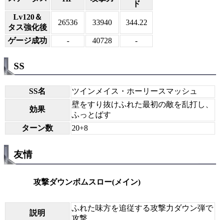
ド
Lv120＆
26536
33940
344.22
タス強化後
ゲージ成功
-
40728
-
SS
SS名
ツインメイス・ホーリースマッシュ
壁をすり抜けふれた最初の敵を乱打し、
効果
ふっとばす
ターン数
20+8
友情
攻撃ダウンボムスロー(メイン)
ふれた味方を追従する攻撃力ダウン弾で
説明
攻撃