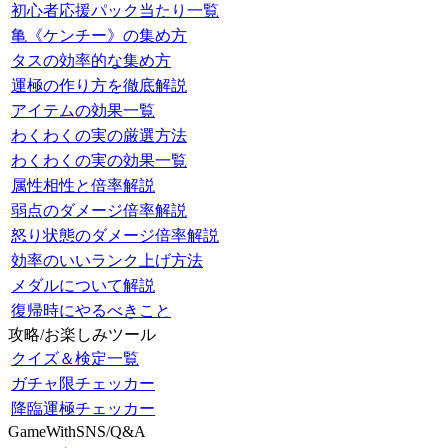
初心者応援パック当たり一覧
亀《ケンチー》の集め方
タスの効率的な集め方
運極の作り方を徹底解説
アイテムの効果一覧
わくわくの実の厳選方法
わくわくの実の効果一覧
属性相性と倍率解説
弱点のダメージ倍率解説
怒り状態のダメージ倍率解説
効率のいいランク上げ方法
メダルについて解説
復帰時にやるべきこと
攻略/お楽しみツール
クイズ＆検定一覧
ガチャ限チェッカー
降臨運極チェッカー
GameWithSNS/Q&A