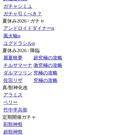
ガチャシミュ
ガチャ引くべき？
夏休み2026 / ガチャ
アンドロイドダイナーα
風火輪α
ユグドラシルα
夏休み2026 / 降臨
麗夏映夢
超究極の攻略
チルサマーナ
激究極の攻略
ダルマツリン
究極の攻略
佐宗リザ
究極の攻略
真/獣神化改
アラミス
ペリー
竹中半兵衛
定期開催ガチャ
彩獣神祭
超獣神祭