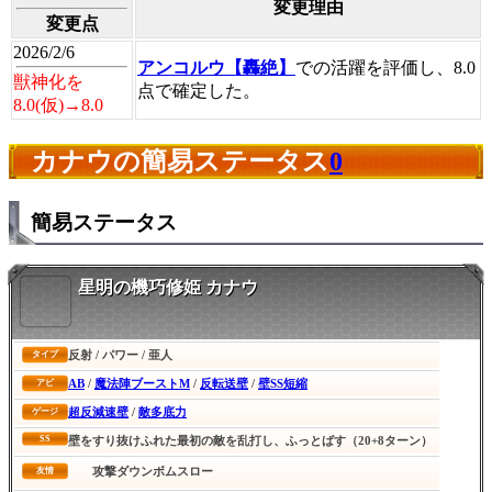
変更理由
変更点
2026/2/6
アンコルウ【轟絶】
での活躍を評価し、8.0
獣神化を
点で確定した。
8.0(仮)→8.0
カナウの簡易ステータス
0
簡易ステータス
星明の機巧修姫 カナウ
反射 / パワー / 亜人
タイプ
AB
/
魔法陣ブーストM
/
反転送壁
/
壁SS短縮
アビ
超反減速壁
/
敵多底力
ゲージ
SS
壁をすり抜けふれた最初の敵を乱打し、ふっとばす（20+8ターン）
攻撃ダウンボムスロー
友情