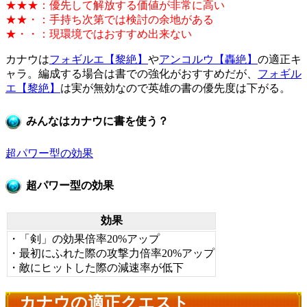
★★★：優先して解放する価値が非常に高い
★★・：手持ち次第では検討の余地がある
★・・：現環境ではおすすめ出来ない
カナウは
フォギルエ【黎絶】
や
アンコルウ【轟絶】
の適正キ
ャラ。編成する場合は書での強化がおすすめだが、
フォギル
エ【黎絶】
は実が無効なので英雄の書の優先度は下がる。
みんなはカナウに書を使う？
超パワー型の効果
超パワー型の効果
効果
・「剣」の効果倍率20%アップ
・最初にふれた際の攻撃力倍率20%アップ
・敵にヒットした際の減速率が低下
カナウの適正クエスト