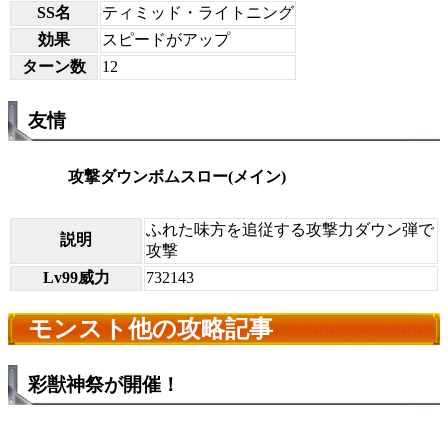
SS名
ティミッド・ライトニング
効果
スピードがアップ
ターン数
12
友情
攻撃ダウンボムスロー(メイン)
ふれた味方を追従する攻撃力ダウン弾で
説明
攻撃
Lv99威力
732143
モンスト他の攻略記事
彩獣神祭が開催！