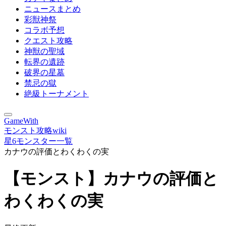
ニュースまとめ
彩獣神祭
コラボ予想
クエスト攻略
神獣の聖域
転界の遺跡
破界の星墓
禁忌の獄
絶級トーナメント
GameWith
モンスト攻略wiki
星6モンスター一覧
カナウの評価とわくわくの実
【モンスト】カナウの評価と
わくわくの実