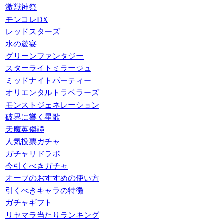
激獣神祭
モンコレDX
レッドスターズ
水の遊宴
グリーンファンタジー
スターライトミラージュ
ミッドナイトパーティー
オリエンタルトラベラーズ
モンストジェネレーション
破界に響く星歌
天魔英傑譚
人気投票ガチャ
ガチャリドラボ
今引くべきガチャ
オーブのおすすめの使い方
引くべきキャラの特徴
ガチャギフト
リセマラ当たりランキング