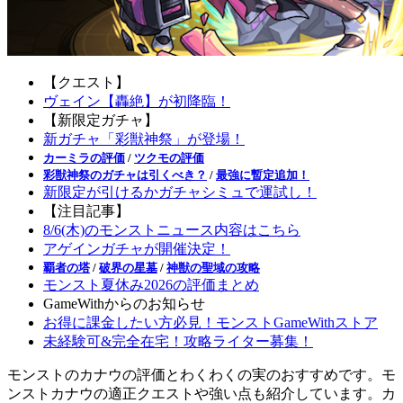
【クエスト】
ヴェイン【轟絶】が初降臨！
【新限定ガチャ】
新ガチャ「彩獣神祭」が登場！
カーミラの評価
/
ツクモの評価
彩獣神祭のガチャは引くべき？
/
最強に暫定追加！
新限定が引けるかガチャシミュで運試し！
【注目記事】
8/6(木)のモンストニュース内容はこちら
アゲインガチャが開催決定！
覇者の塔
/
破界の星墓
/
神獣の聖域の攻略
モンスト夏休み2026の評価まとめ
GameWithからのお知らせ
お得に課金したい方必見！モンストGameWithストア
未経験可&完全在宅！攻略ライター募集！
モンストのカナウの評価とわくわくの実のおすすめです。モ
ンストカナウの適正クエストや強い点も紹介しています。カ