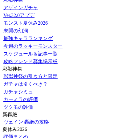
アゲインガチャ
Ver.32.0アプデ
モンスト夏休み2026
未開の幻洞
最強キャラランキング
今週のラッキーモンスター
スケジュール＆記事一覧
攻略フレンド募集掲示板
彩獣神祭
彩獣神祭の引き方と限定
ガチャは引くべき？
ガチャシミュ
カーミラの評価
ツクモの評価
新轟絶
ヴェイン
轟絶の攻略
夏休み2026
評価まとめ