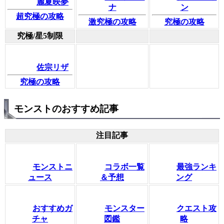
麗夏映夢
ナ
ン
超究極の攻略
激究極の攻略
究極の攻略
究極/星5制限
佐宗リザ
究極の攻略
モンストのおすすめ記事
注目記事
モンストニ
コラボ一覧
最強ランキ
ュース
＆予想
ング
おすすめガ
モンスター
クエスト攻
チャ
図鑑
略