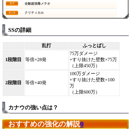
全敵超強毒メテオ
サブ
クリティカル
ラック
SSの詳細
乱打
ふっとばし
75万ダメージ
1段階目
等倍×28発
+すり抜けた壁数×75万
（上限450万）
100万ダメージ
+すり抜けた壁数×100
2段階目
等倍×40発
万
（上限600万）
カナウの強い点は？
おすすめの強化の解説
0