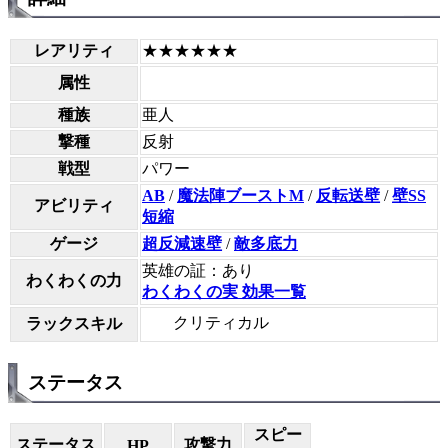
レアリティ
★★★★★★
属性
種族
亜人
撃種
反射
戦型
パワー
AB
/
魔法陣ブーストM
/
反転送壁
/
壁SS
アビリティ
短縮
ゲージ
超反減速壁
/
敵多底力
英雄の証：あり
わくわくの力
わくわくの実 効果一覧
クリティカル
ラックスキル
ステータス
スピー
ステータス
攻撃力
HP