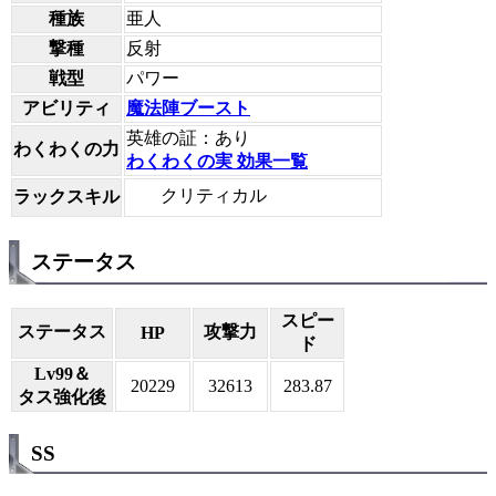
種族
亜人
撃種
反射
戦型
パワー
アビリティ
魔法陣ブースト
英雄の証：あり
わくわくの力
わくわくの実 効果一覧
クリティカル
ラックスキル
ステータス
スピー
ステータス
攻撃力
HP
ド
Lv99＆
20229
32613
283.87
タス強化後
SS