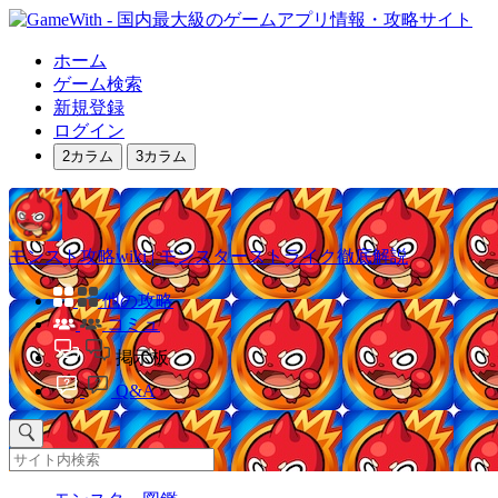
ホーム
ゲーム検索
新規登録
ログイン
2カラム
3カラム
モンスト攻略wiki | モンスターストライク徹底解説
他の攻略
コミュ
掲示板
Q&A