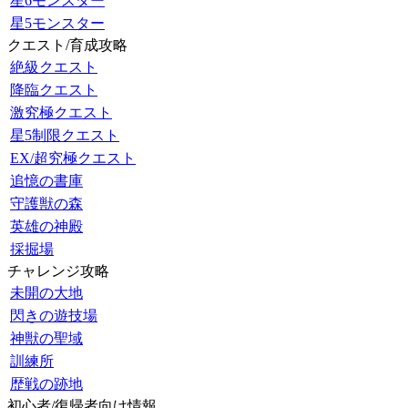
星6モンスター
星5モンスター
クエスト/育成攻略
絶級クエスト
降臨クエスト
激究極クエスト
星5制限クエスト
EX/超究極クエスト
追憶の書庫
守護獣の森
英雄の神殿
採掘場
チャレンジ攻略
未開の大地
閃きの遊技場
神獣の聖域
訓練所
歴戦の跡地
初心者/復帰者向け情報