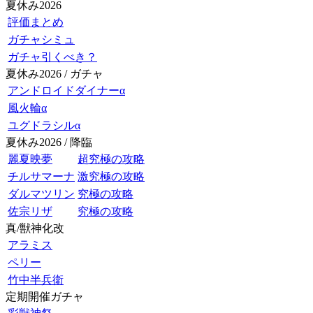
夏休み2026
評価まとめ
ガチャシミュ
ガチャ引くべき？
夏休み2026 / ガチャ
アンドロイドダイナーα
風火輪α
ユグドラシルα
夏休み2026 / 降臨
麗夏映夢
超究極の攻略
チルサマーナ
激究極の攻略
ダルマツリン
究極の攻略
佐宗リザ
究極の攻略
真/獣神化改
アラミス
ペリー
竹中半兵衛
定期開催ガチャ