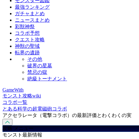
モンスター図鑑
最強ランキング
ガチャまとめ
ニュースまとめ
彩獣神祭
コラボ予想
クエスト攻略
神獣の聖域
転界の遺跡
その他
破界の星墓
禁忌の獄
絶級トーナメント
GameWith
モンスト攻略wiki
コラボ一覧
とある科学の超電磁砲コラボ
アクセラレータ（電撃コラボ）の最新評価とわくわくの実
攻略 メニュー
モンスト最新情報