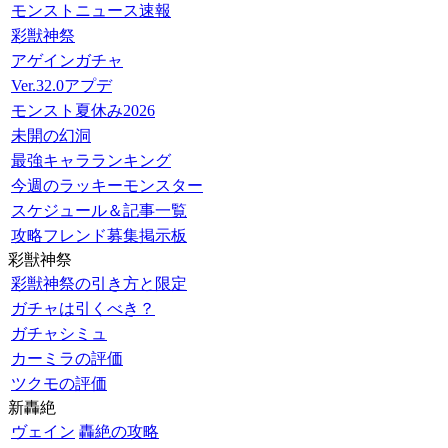
モンストニュース速報
彩獣神祭
アゲインガチャ
Ver.32.0アプデ
モンスト夏休み2026
未開の幻洞
最強キャラランキング
今週のラッキーモンスター
スケジュール＆記事一覧
攻略フレンド募集掲示板
彩獣神祭
彩獣神祭の引き方と限定
ガチャは引くべき？
ガチャシミュ
カーミラの評価
ツクモの評価
新轟絶
ヴェイン
轟絶の攻略