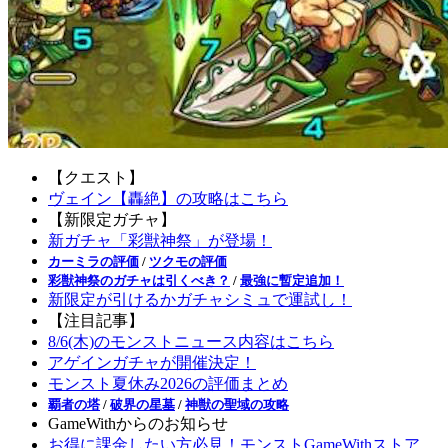
【クエスト】
ヴェイン【轟絶】の攻略はこちら
【新限定ガチャ】
新ガチャ「彩獣神祭」が登場！
カーミラの評価
/
ツクモの評価
彩獣神祭のガチャは引くべき？
/
最強に暫定追加！
新限定が引けるかガチャシミュで運試し！
【注目記事】
8/6(木)のモンストニュース内容はこちら
アゲインガチャが開催決定！
モンスト夏休み2026の評価まとめ
覇者の塔
/
破界の星墓
/
神獣の聖域の攻略
GameWithからのお知らせ
お得に課金したい方必見！モンストGameWithストア