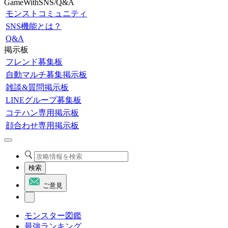
GameWithSNS/Q&A
モンストコミュニティ
SNS機能とは？
Q&A
掲示板
フレンド募集板
自動マルチ募集掲示板
雑談&質問掲示板
LINEグループ募集板
コテハン専用掲示板
顔合わせ専用掲示板
検索
ご意見
モンスター図鑑
最強ランキング