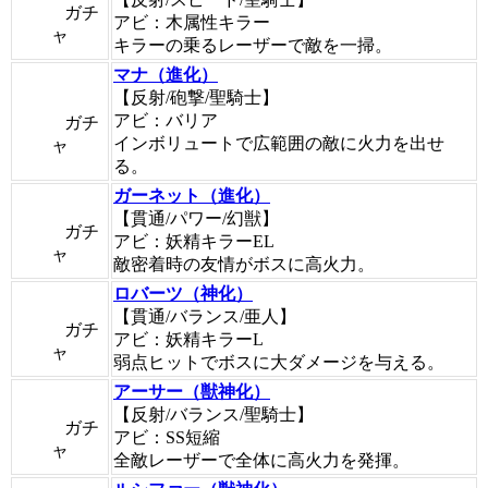
ガチ
アビ：木属性キラー
ャ
キラーの乗るレーザーで敵を一掃。
マナ（進化）
【反射/砲撃/聖騎士】
アビ：バリア
ガチ
インボリュートで広範囲の敵に火力を出せ
ャ
る。
ガーネット（進化）
【貫通/パワー/幻獣】
ガチ
アビ：妖精キラーEL
ャ
敵密着時の友情がボスに高火力。
ロバーツ（神化）
【貫通/バランス/亜人】
ガチ
アビ：妖精キラーL
ャ
弱点ヒットでボスに大ダメージを与える。
アーサー（獣神化）
【反射/バランス/聖騎士】
ガチ
アビ：SS短縮
ャ
全敵レーザーで全体に高火力を発揮。