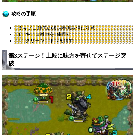
攻略の手順
※キノコ雑魚の短距離拡散弾に注意
1：キノコ雑魚を4体倒す
2：グリーンリドラを倒す
第3ステージ！上段に味方を寄せてステージ突
破