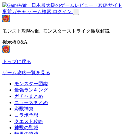
事前ガチャ
ゲーム検索
ログイン
モンスト攻略wiki | モンスターストライク徹底解説
掲示板Q&A
トップに戻る
ゲーム攻略一覧を見る
モンスター図鑑
最強ランキング
ガチャまとめ
ニュースまとめ
彩獣神祭
コラボ予想
クエスト攻略
神獣の聖域
転界の遺跡