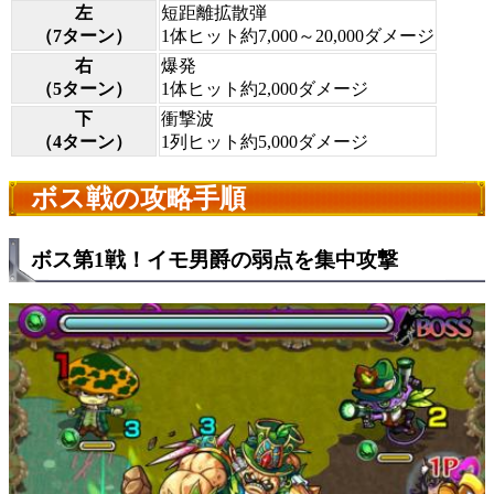
左
短距離拡散弾
（7ターン）
1体ヒット約7,000～20,000ダメージ
右
爆発
（5ターン）
1体ヒット約2,000ダメージ
下
衝撃波
（4ターン）
1列ヒット約5,000ダメージ
ボス戦の攻略手順
ボス第1戦！イモ男爵の弱点を集中攻撃