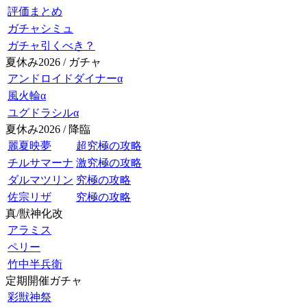
評価まとめ
ガチャシミュ
ガチャ引くべき？
夏休み2026 / ガチャ
アンドロイドダイナーα
風火輪α
ユグドラシルα
夏休み2026 / 降臨
麗夏映夢
超究極の攻略
チルサマーナ
激究極の攻略
ダルマツリン
究極の攻略
佐宗リザ
究極の攻略
真/獣神化改
アラミス
ペリー
竹中半兵衛
定期開催ガチャ
彩獣神祭