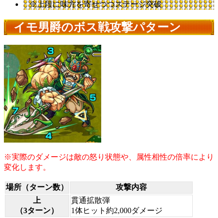
※上段に味方を寄せつつステージ突破
イモ男爵のボス戦攻撃パターン
※実際のダメージは敵の怒り状態や、属性相性の倍率により
変化します。
場所（ターン数）
攻撃内容
上
貫通拡散弾
（3ターン）
1体ヒット約2,000ダメージ