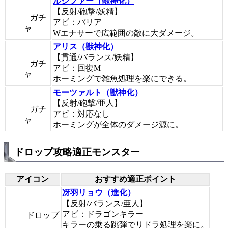
ルシファー（獣神化）
【反射/砲撃/妖精】
ガチ
アビ：バリア
ャ
Wエナサーで広範囲の敵に大ダメージ。
アリス（獣神化）
【貫通/バランス/妖精】
ガチ
アビ：回復M
ャ
ホーミングで雑魚処理を楽にできる。
モーツァルト（獣神化）
【反射/砲撃/亜人】
ガチ
アビ：対応なし
ャ
ホーミングが全体のダメージ源に。
ドロップ攻略適正モンスター
アイコン
おすすめ適正ポイント
冴羽リョウ（進化）
【反射/バランス/亜人】
アビ：ドラゴンキラー
ドロップ
キラーの乗る跳弾でリドラ処理を楽に。