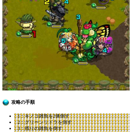
攻略の手順
1：キノコ雑魚を2体倒す
2：グリーンリドラを倒す
3：残りの雑魚を倒す