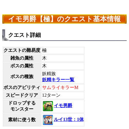
イモ男爵【極】のクエスト基本情報
クエスト詳細
クエストの難易度
極
雑魚の属性
木
ボスの属性
木
妖精族
ボスの種族
妖精キラー一覧
ボスのアビリティ
サムライキラーM
スピードクリア
12ターン
ドロップする
イモ男爵
モンスター
ルイ13世：1体
素材に使う数