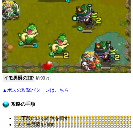
イモ男爵のHP
約90万
▲ボスの攻撃パターンはこちら
攻略の手順
1.下段にいる雑魚を倒す
2.イモ男爵を倒す