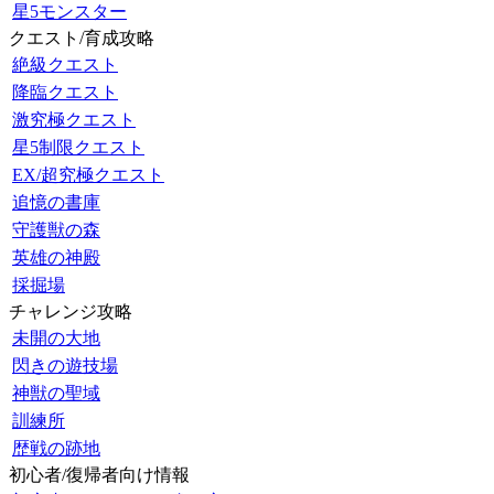
星5モンスター
クエスト/育成攻略
絶級クエスト
降臨クエスト
激究極クエスト
星5制限クエスト
EX/超究極クエスト
追憶の書庫
守護獣の森
英雄の神殿
採掘場
チャレンジ攻略
未開の大地
閃きの遊技場
神獣の聖域
訓練所
歴戦の跡地
初心者/復帰者向け情報