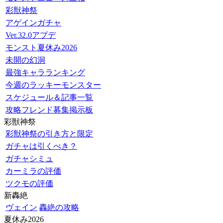
彩獣神祭
アゲインガチャ
Ver.32.0アプデ
モンスト夏休み2026
未開の幻洞
最強キャラランキング
今週のラッキーモンスター
スケジュール＆記事一覧
攻略フレンド募集掲示板
彩獣神祭
彩獣神祭の引き方と限定
ガチャは引くべき？
ガチャシミュ
カーミラの評価
ツクモの評価
新轟絶
ヴェイン
轟絶の攻略
夏休み2026