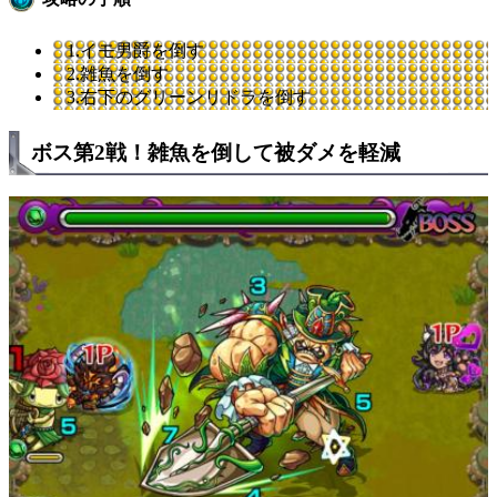
1.イモ男爵を倒す
2.雑魚を倒す
3.右下のグリーンリドラを倒す
ボス第2戦！雑魚を倒して被ダメを軽減