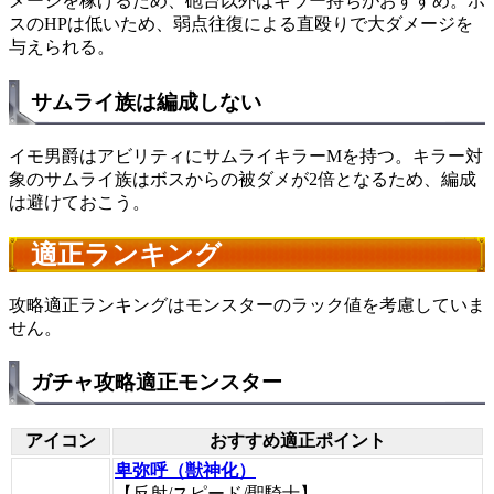
メージを稼げるため、砲台以外はキラー持ちがおすすめ。ボ
スのHPは低いため、弱点往復による直殴りで大ダメージを
与えられる。
サムライ族は編成しない
イモ男爵はアビリティにサムライキラーMを持つ。キラー対
象のサムライ族はボスからの被ダメが2倍となるため、編成
は避けておこう。
適正ランキング
攻略適正ランキングはモンスターのラック値を考慮していま
せん。
ガチャ攻略適正モンスター
アイコン
おすすめ適正ポイント
卑弥呼（獣神化）
【反射/スピード/聖騎士】