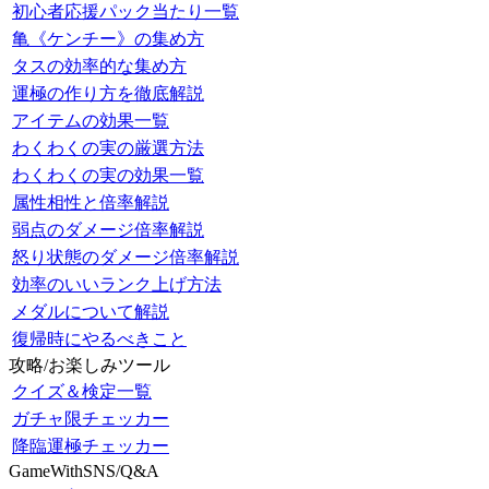
初心者応援パック当たり一覧
亀《ケンチー》の集め方
タスの効率的な集め方
運極の作り方を徹底解説
アイテムの効果一覧
わくわくの実の厳選方法
わくわくの実の効果一覧
属性相性と倍率解説
弱点のダメージ倍率解説
怒り状態のダメージ倍率解説
効率のいいランク上げ方法
メダルについて解説
復帰時にやるべきこと
攻略/お楽しみツール
クイズ＆検定一覧
ガチャ限チェッカー
降臨運極チェッカー
GameWithSNS/Q&A