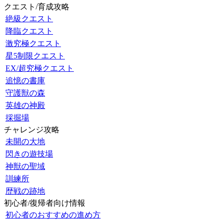
クエスト/育成攻略
絶級クエスト
降臨クエスト
激究極クエスト
星5制限クエスト
EX/超究極クエスト
追憶の書庫
守護獣の森
英雄の神殿
採掘場
チャレンジ攻略
未開の大地
閃きの遊技場
神獣の聖域
訓練所
歴戦の跡地
初心者/復帰者向け情報
初心者のおすすめの進め方