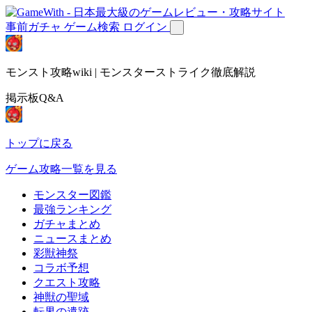
事前ガチャ
ゲーム検索
ログイン
モンスト攻略wiki | モンスターストライク徹底解説
掲示板Q&A
トップに戻る
ゲーム攻略一覧を見る
モンスター図鑑
最強ランキング
ガチャまとめ
ニュースまとめ
彩獣神祭
コラボ予想
クエスト攻略
神獣の聖域
転界の遺跡