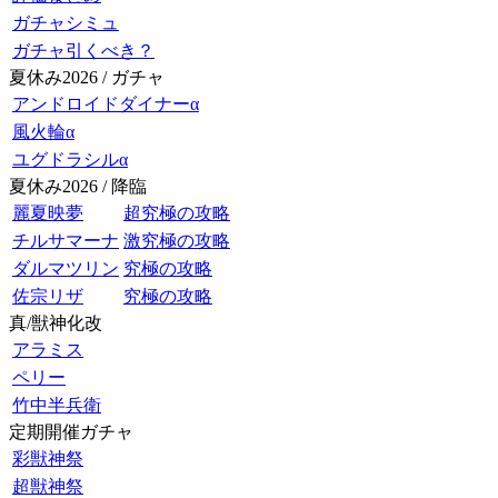
ガチャシミュ
ガチャ引くべき？
夏休み2026 / ガチャ
アンドロイドダイナーα
風火輪α
ユグドラシルα
夏休み2026 / 降臨
麗夏映夢
超究極の攻略
チルサマーナ
激究極の攻略
ダルマツリン
究極の攻略
佐宗リザ
究極の攻略
真/獣神化改
アラミス
ペリー
竹中半兵衛
定期開催ガチャ
彩獣神祭
超獣神祭