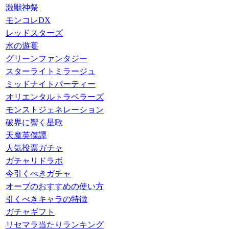
激獣神祭
モンコレDX
レッドスターズ
水の遊宴
グリーンファンタジー
スターライトミラージュ
ミッドナイトパーティー
オリエンタルトラベラーズ
モンストジェネレーション
破界に響く星歌
天魔英傑譚
人気投票ガチャ
ガチャリドラボ
今引くべきガチャ
オーブのおすすめの使い方
引くべきキャラの特徴
ガチャギフト
リセマラ当たりランキング