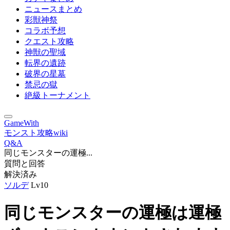
ニュースまとめ
彩獣神祭
コラボ予想
クエスト攻略
神獣の聖域
転界の遺跡
破界の星墓
禁忌の獄
絶級トーナメント
GameWith
モンスト攻略wiki
Q&A
同じモンスターの運極...
質問と回答
解決済み
ソルデ
Lv10
同じモンスターの運極は運極