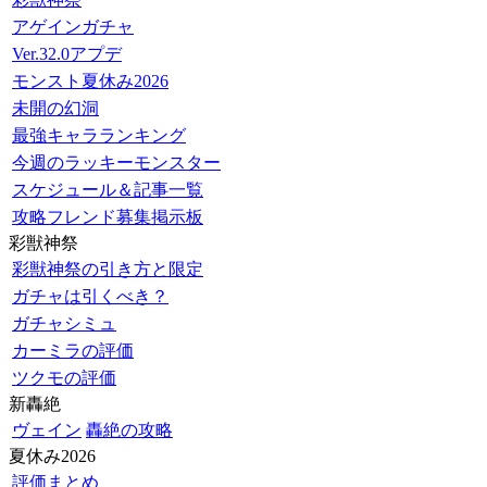
アゲインガチャ
Ver.32.0アプデ
モンスト夏休み2026
未開の幻洞
最強キャラランキング
今週のラッキーモンスター
スケジュール＆記事一覧
攻略フレンド募集掲示板
彩獣神祭
彩獣神祭の引き方と限定
ガチャは引くべき？
ガチャシミュ
カーミラの評価
ツクモの評価
新轟絶
ヴェイン
轟絶の攻略
夏休み2026
評価まとめ