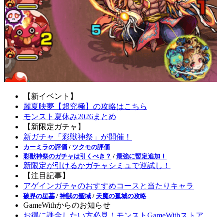
【新イベント】
麗夏映夢【超究極】の攻略はこちら
モンスト夏休み2026まとめ
【新限定ガチャ】
新ガチャ「彩獣神祭」が開催！
カーミラの評価
/
ツクモの評価
彩獣神祭のガチャは引くべき？
/
最強に暫定追加！
新限定が引けるかガチャシミュで運試し！
【注目記事】
アゲインガチャのおすすめコースと当たりキャラ
破界の星墓
/
神獣の聖域
/
天魔の孤城の攻略
GameWithからのお知らせ
お得に課金したい方必見！モンストGameWithストア