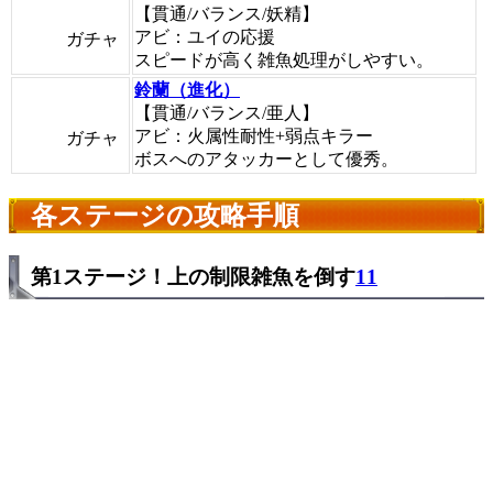
【貫通/バランス/妖精】
アビ：ユイの応援
ガチャ
スピードが高く雑魚処理がしやすい。
鈴蘭（進化）
【貫通/バランス/亜人】
アビ：火属性耐性+弱点キラー
ガチャ
ボスへのアタッカーとして優秀。
各ステージの攻略手順
第1ステージ！上の制限雑魚を倒す
11