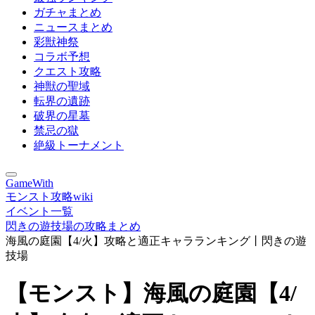
ガチャまとめ
ニュースまとめ
彩獣神祭
コラボ予想
クエスト攻略
神獣の聖域
転界の遺跡
破界の星墓
禁忌の獄
絶級トーナメント
GameWith
モンスト攻略wiki
イベント一覧
閃きの遊技場の攻略まとめ
海風の庭園【4/火】攻略と適正キャラランキング丨閃きの遊
技場
【モンスト】海風の庭園【4/