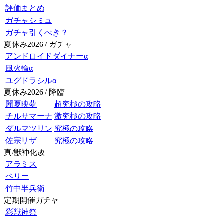
評価まとめ
ガチャシミュ
ガチャ引くべき？
夏休み2026 / ガチャ
アンドロイドダイナーα
風火輪α
ユグドラシルα
夏休み2026 / 降臨
麗夏映夢
超究極の攻略
チルサマーナ
激究極の攻略
ダルマツリン
究極の攻略
佐宗リザ
究極の攻略
真/獣神化改
アラミス
ペリー
竹中半兵衛
定期開催ガチャ
彩獣神祭