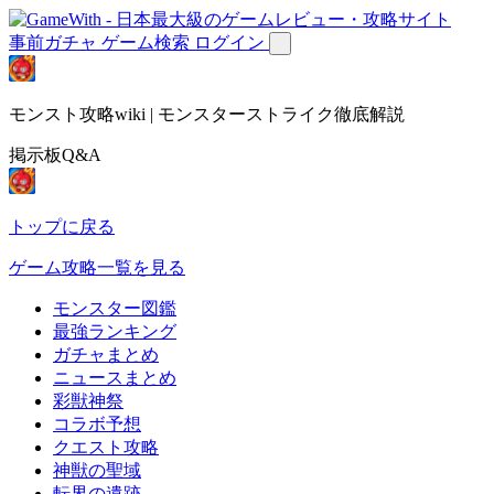
事前ガチャ
ゲーム検索
ログイン
モンスト攻略wiki | モンスターストライク徹底解説
掲示板Q&A
トップに戻る
ゲーム攻略一覧を見る
モンスター図鑑
最強ランキング
ガチャまとめ
ニュースまとめ
彩獣神祭
コラボ予想
クエスト攻略
神獣の聖域
転界の遺跡