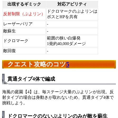
出現するギミック
対応アビリティ
ドクロマークのぷよリンは
反射制限（ぷよリン）
ボスとHPを共有
レーザーバリア
-
敵蘇生
-
範囲の狭い白爆発
ドクロマーク
1発約40,000ダメージ
敵回復
-
クエスト攻略のコツ
5
貫通タイプ4体で編成
海風の庭園【4】は、毎ステージ大量のぷよリンが出現。反
射タイプの場合は身動きが取れないため、貫通タイプ4体で
挑戦しよう。
ドクロマークのないぷよリンのみが敵を蘇生