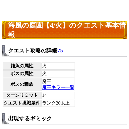
海風の庭園【4/火】のクエスト基本情
報
クエスト攻略の詳細
75
雑魚の属性
火
ボスの属性
火
魔王
ボスの種族
魔王キラー一覧
ターンリミット
14
クエスト挑戦条件
ランク20以上
出現するギミック