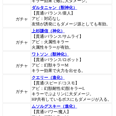
キラー効果で敵に大ダメージ。
ダルタニャン（獣神化）
【貫通/バランス/亜人】
アビ：対応なし
ガチャ
友情が誘発にもダメージ源としても有効。
上杉謙信（神化）
【貫通/バランス/サムライ】
アビ：火属性キラー
ガチャ
火属性キラーが有効。
ワトソン（獣神化）
【貫通/バランス/ロボット】
アビ：幻獣キラーM
ガチャ
キラー効果で火力を出せる。
クエリー（進化）
【貫通/スピード/コスモ】
アビ：幻獣耐性/幻獣キラーL
ガチャ
キラーでぷよリンに大ダメージ。
HP共有しているボスにもダメージが入る。
ムソルグスキー（進化）
【貫通/パワー/魔人】