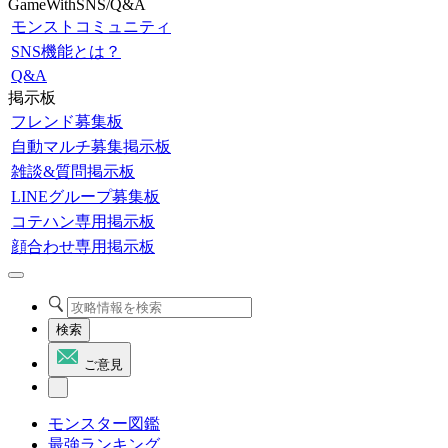
GameWithSNS/Q&A
モンストコミュニティ
SNS機能とは？
Q&A
掲示板
フレンド募集板
自動マルチ募集掲示板
雑談&質問掲示板
LINEグループ募集板
コテハン専用掲示板
顔合わせ専用掲示板
検索
ご意見
モンスター図鑑
最強ランキング