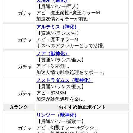
天沼矛（進化）
【貫通/パワー/亜人】
アビ：魔王耐性+魔王キラーM
ガチャ
加速友情とキラーが有効。
アルテミス（神化）
【貫通/バランス/神】
アビ：魔王キラーM
ガチャ
ボスへのアタッカーとして活躍。
ノア（獣神化）
【貫通/バランス/亜人】
アビ：対応無し
ガチャ
加速友情で雑魚処理をサポート。
ノストラダムス（獣神化）
【貫通/バランス/亜人】
アビ：超MSM
ガチャ
加速が雑魚処理を楽に。
Aランク
おすすめ適正ポイント
リンツー（獣神化）
【貫通/パワー/聖騎士】
アビ：幻獣キラーL+ダッシュ
ガチャ