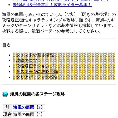
未経験可&完全在宅！攻略ライター募集！
海風の庭園/うみかぜのていえん【4/火】〈閃きの遊技場〉の
攻略適正/適性キャラランキングや攻略手順です。海風4のギ
ミックやターンリミットなどの基本情報も掲載しています。
挑戦する際に、最適パーティの参考にしてください。
目次
クエストの基本情報
攻略のコツ
攻略適正ランキング
各ステージの攻略手順
クリアパーティの報告
海風の庭園の各ステージ攻略
前
海風の庭園【3】
現在
海風の庭園【4】