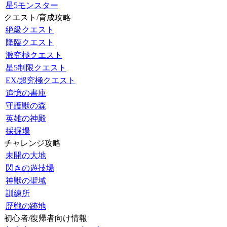
星5モンスター
クエスト/育成攻略
絶級クエスト
降臨クエスト
激究極クエスト
星5制限クエスト
EX/超究極クエスト
追憶の書庫
守護獣の森
英雄の神殿
採掘場
チャレンジ攻略
未開の大地
閃きの遊技場
神獣の聖域
訓練所
歴戦の跡地
初心者/復帰者向け情報