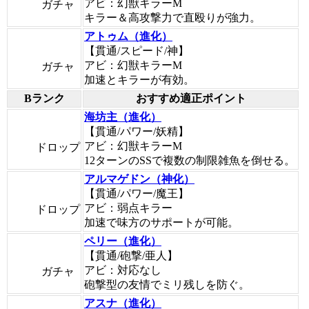
アビ：幻獣キラーM
ガチャ
キラー＆高攻撃力で直殴りが強力。
アトゥム（進化）
【貫通/スピード/神】
アビ：幻獣キラーM
ガチャ
加速とキラーが有効。
Bランク
おすすめ適正ポイント
海坊主（進化）
【貫通/パワー/妖精】
アビ：幻獣キラーM
ドロップ
12ターンのSSで複数の制限雑魚を倒せる。
アルマゲドン（神化）
【貫通/パワー/魔王】
アビ：弱点キラー
ドロップ
加速で味方のサポートが可能。
ペリー（進化）
【貫通/砲撃/亜人】
アビ：対応なし
ガチャ
砲撃型の友情でミリ残しを防ぐ。
アスナ（進化）