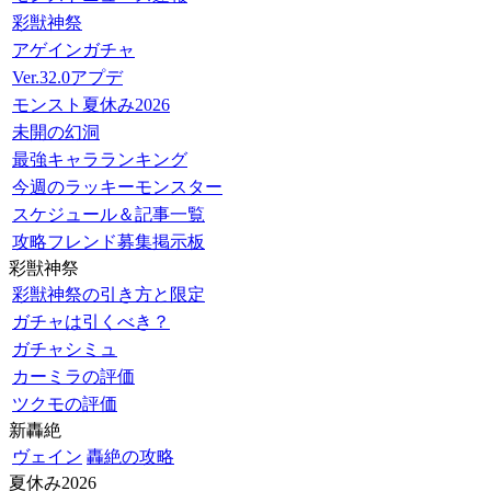
彩獣神祭
アゲインガチャ
Ver.32.0アプデ
モンスト夏休み2026
未開の幻洞
最強キャラランキング
今週のラッキーモンスター
スケジュール＆記事一覧
攻略フレンド募集掲示板
彩獣神祭
彩獣神祭の引き方と限定
ガチャは引くべき？
ガチャシミュ
カーミラの評価
ツクモの評価
新轟絶
ヴェイン
轟絶の攻略
夏休み2026