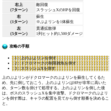
右上
敵回復
（7ターン）
スラッシュXのHPを回復
右
蘇生
（1ターン）
※ぷよリンを1体蘇生
左
貫通拡散弾
（5ターン）
1列ヒット約1,500ダメージ
攻略の手順
1：上のぷよリンを倒す
2：ドクロマークの制限雑魚を倒す
3：スラッシュXを倒す
上のぷよリンがドクロマークのぷよリンを蘇生してくるた
め、先に倒しておこう。上のぷよリンはHPが非常に高いた
め、ターン数を掛けて処理する。上のぷよリンを倒した後
は、ボスのスラッシュXを集中攻撃。ドクロマークのぷよリ
ンを倒す際は、キャラの配置を見てから倒す順番を決めるこ
と。