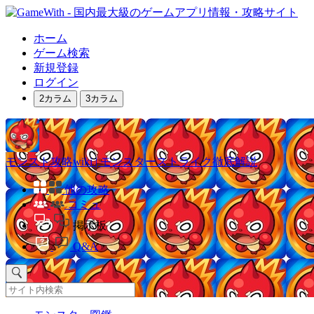
ホーム
ゲーム検索
新規登録
ログイン
2カラム
3カラム
モンスト攻略wiki | モンスターストライク徹底解説
他の攻略
コミュ
掲示板
Q&A