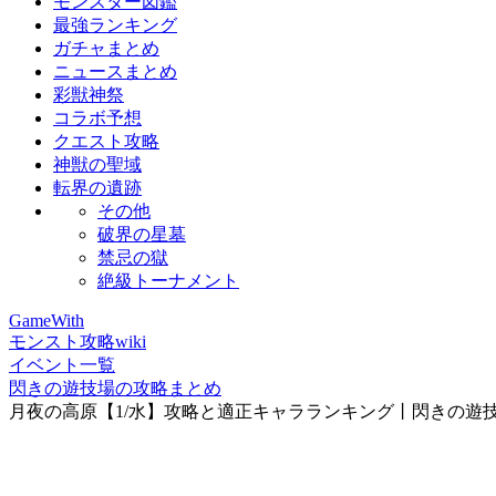
モンスター図鑑
最強ランキング
ガチャまとめ
ニュースまとめ
彩獣神祭
コラボ予想
クエスト攻略
神獣の聖域
転界の遺跡
その他
破界の星墓
禁忌の獄
絶級トーナメント
GameWith
モンスト攻略wiki
イベント一覧
閃きの遊技場の攻略まとめ
月夜の高原【1/水】攻略と適正キャラランキング丨閃きの遊