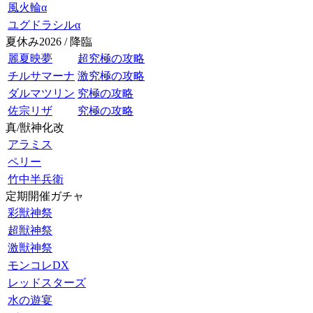
風火輪α
ユグドラシルα
夏休み2026 / 降臨
麗夏映夢
超究極の攻略
チルサマーナ
激究極の攻略
ダルマツリン
究極の攻略
佐宗リザ
究極の攻略
真/獣神化改
アラミス
ペリー
竹中半兵衛
定期開催ガチャ
彩獣神祭
超獣神祭
激獣神祭
モンコレDX
レッドスターズ
水の遊宴