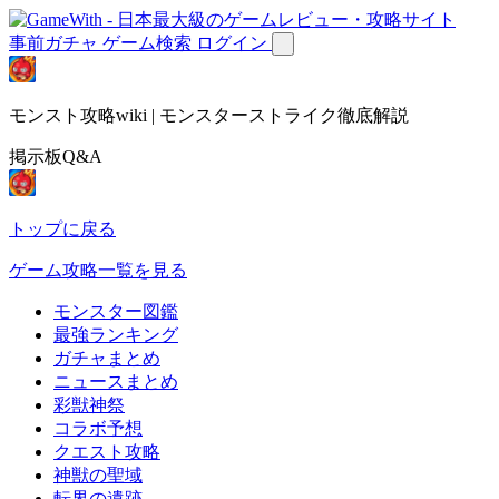
事前ガチャ
ゲーム検索
ログイン
モンスト攻略wiki | モンスターストライク徹底解説
掲示板Q&A
トップに戻る
ゲーム攻略一覧を見る
モンスター図鑑
最強ランキング
ガチャまとめ
ニュースまとめ
彩獣神祭
コラボ予想
クエスト攻略
神獣の聖域
転界の遺跡