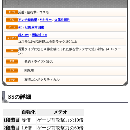
反射 / 超砲撃 / コスモ
タイプ
アンチ転送壁
/
Vキラー
/
火属性耐性
アビ
AB
/
状態異常回復
ゲージ
超ADW
/
機鉱封じM
コネクト
コスモ以外が2体以上/合計ラック100以上
貫通タイプになる＆停止後にふれた敵を雷メテオで追い討ち（4+16ター
SS
ン）
超絶トライブパルス
友情
剛氷塊
サブ
友情コンボクリティカル
ラック
SSの詳細
自強化
メテオ
1段階目
等倍
ゲージ前攻撃力の10倍
2段階目
1.6倍
ゲージ前攻撃力の60倍