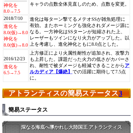
キャラの点数全体見直しのため、点数を変更。
神化を
8.0→7.5
2018/7/10
進化は毎ターン撃てるメテオSSが雑魚処理に
有効。またホーミングも強化されダメージ源に
進化を
なる。一方神化はSSターンが短縮された上、
8.0(仮)→8.0
レーザーもツインになり火力がアップした。以
神化を
上を考慮し、進化神化ともに8.0点とした。
8.0(仮)→8.0
上方修正により火属性耐性が追加され、攻撃力
2016/12/23
も上昇した。課題だった火力の低さがカバーさ
れ、耐性で被ダメージも軽減できることから
ア
進化を
ルカディア【爆絶】
での活躍に期待して7.5点
6.5→7.5
に。
アトランティスの簡易ステータス
3
簡易ステータス
深なる海底へ導かれし大陸国王 アトランティス