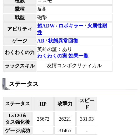
種族
コスモ
撃種
反射
戦型
砲撃
超ADW
/
ロボキラー
/
火属性耐
アビリティ
性
ゲージ
AB
/
状態異常回復
英雄の証：あり
わくわくの力
わくわくの実 効果一覧
友情コンボクリティカル
ラックスキル
ステータス
スピー
ステータス
攻撃力
HP
ド
Lv120＆
25672
26221
331.93
タス強化後
ゲージ成功
-
31465
-