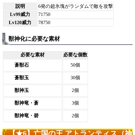
説明
6発の超氷塊がランダムで敵を攻撃
Lv99威力
71750
Lv120威力
78750
獣神化に必要な素材
必要な素材
必要な個数
蒼獣石
50個
蒼獣玉
30個
獣神玉
2個
獣神竜・蒼
3個
獣神竜・碧
2個
【★6】亡国の王 アトランティス（神