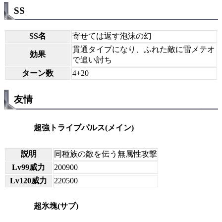
SS
SS名
寄せては返す泡沫の幻
貫通タイプになり、ふれた敵に雷メテオ
効果
で追い討ち
ターン数
4+20
友情
超強トライブパルス(メイン)
説明
同種族の敵を伝う無属性攻撃
Lv99威力
200900
Lv120威力
220500
超氷塊(サブ)