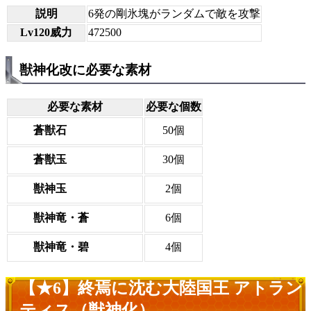
説明
6発の剛氷塊がランダムで敵を攻撃
Lv120威力
472500
獣神化改に必要な素材
必要な素材
必要な個数
蒼獣石
50個
蒼獣玉
30個
獣神玉
2個
獣神竜・蒼
6個
獣神竜・碧
4個
【★6】終焉に沈む大陸国王 アトラン
ティス（獣神化）