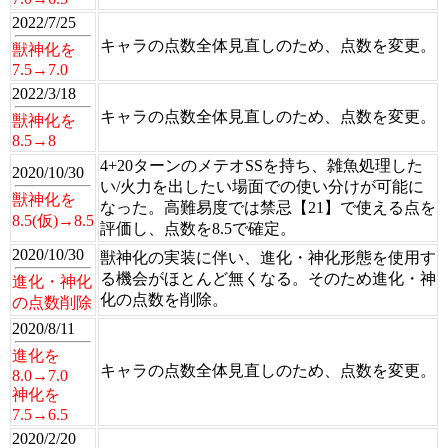
2022/7/25
キャラの点数全体見直しのため、点数を変更。
獣神化を
7.5→7.0
2022/3/18
キャラの点数全体見直しのため、点数を変更。
獣神化を
8.5→8
4+20ターンのメテオSSを持ち、雑魚処理した
2020/10/30
い/火力を出したい場面での使い分けが可能に
獣神化を
なった。高難易度では禁忌【21】で使える点を
8.5(仮)→8.5
評価し、点数を8.5で確定。
2020/10/30
獣神化の実装に伴い、進化・神化形態を使用す
る機会がほとんど無くなる。そのため進化・神
進化・神化
化の点数を削除。
の点数削除
2020/8/11
進化を
キャラの点数全体見直しのため、点数を変更。
8.0→7.0
神化を
7.5→6.5
2020/2/20