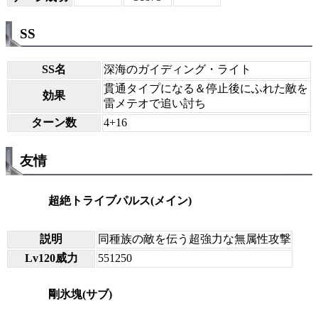
SS
SS名
深海のガイディング・ライト
貫通タイプになる＆停止後にふれた敵を
効果
雷メテオで追い討ち
ターン数
4+16
友情
超絶トライブパルス(メイン)
説明
同種族の敵を伝う超強力な無属性攻撃
Lv120威力
551250
剛氷塊(サブ)