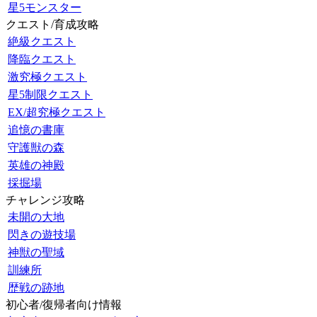
星5モンスター
クエスト/育成攻略
絶級クエスト
降臨クエスト
激究極クエスト
星5制限クエスト
EX/超究極クエスト
追憶の書庫
守護獣の森
英雄の神殿
採掘場
チャレンジ攻略
未開の大地
閃きの遊技場
神獣の聖域
訓練所
歴戦の跡地
初心者/復帰者向け情報