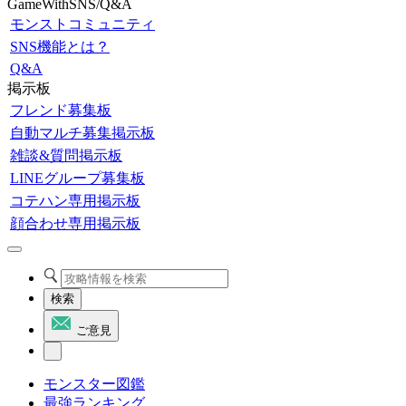
GameWithSNS/Q&A
モンストコミュニティ
SNS機能とは？
Q&A
掲示板
フレンド募集板
自動マルチ募集掲示板
雑談&質問掲示板
LINEグループ募集板
コテハン専用掲示板
顔合わせ専用掲示板
検索
ご意見
モンスター図鑑
最強ランキング