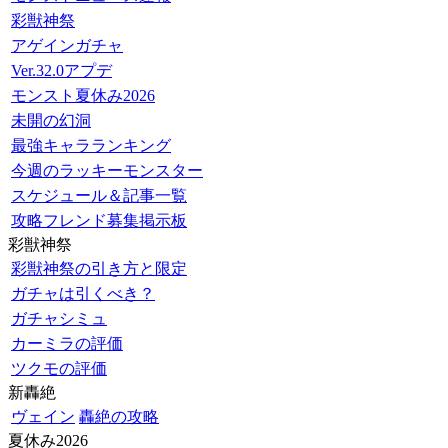
彩獣神祭
アゲインガチャ
Ver.32.0アプデ
モンスト夏休み2026
未開の幻洞
最強キャラランキング
今週のラッキーモンスター
スケジュール＆記事一覧
攻略フレンド募集掲示板
彩獣神祭
彩獣神祭の引き方と限定
ガチャは引くべき？
ガチャシミュ
カーミラの評価
ツクモの評価
新轟絶
ヴェイン
轟絶の攻略
夏休み2026