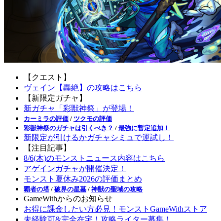
【クエスト】
ヴェイン【轟絶】の攻略はこちら
【新限定ガチャ】
新ガチャ「彩獣神祭」が登場！
カーミラの評価
/
ツクモの評価
彩獣神祭のガチャは引くべき？
/
最強に暫定追加！
新限定が引けるかガチャシミュで運試し！
【注目記事】
8/6(木)のモンストニュース内容はこちら
アゲインガチャが開催決定！
モンスト夏休み2026の評価まとめ
覇者の塔
/
破界の星墓
/
神獣の聖域の攻略
GameWithからのお知らせ
お得に課金したい方必見！モンストGameWithストア
未経験可&完全在宅！攻略ライター募集！