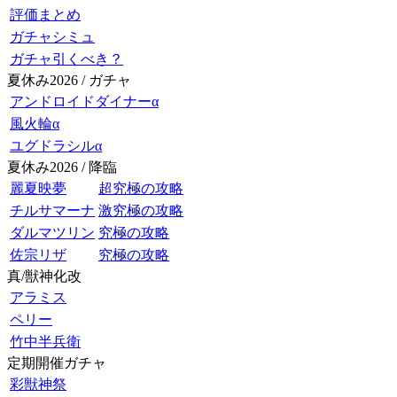
評価まとめ
ガチャシミュ
ガチャ引くべき？
夏休み2026 / ガチャ
アンドロイドダイナーα
風火輪α
ユグドラシルα
夏休み2026 / 降臨
麗夏映夢
超究極の攻略
チルサマーナ
激究極の攻略
ダルマツリン
究極の攻略
佐宗リザ
究極の攻略
真/獣神化改
アラミス
ペリー
竹中半兵衛
定期開催ガチャ
彩獣神祭