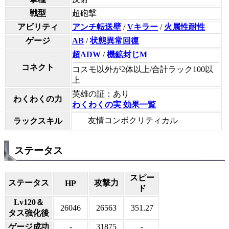
戦型
超砲撃
アビリティ
アンチ転送壁
/
Vキラー
/
火属性耐性
ゲージ
AB
/
状態異常回復
超ADW
/
機鉱封じM
コネクト
コスモ以外が2体以上/合計ラック100以
上
英雄の証：あり
わくわくの力
わくわくの実 効果一覧
友情コンボクリティカル
ラックスキル
ステータス
スピー
ステータス
攻撃力
HP
ド
Lv120＆
26046
26563
351.27
タス強化後
ゲージ成功
-
31875
-