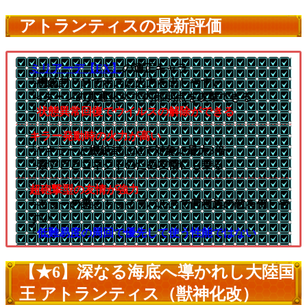
アトランティスの最新評価
ミリアーデ【EX】
の適正キャラ
└機鉱封じMでボスに火力を出しやすい
└4ターンの貫通化SSで内部弱点を攻撃できる
└
状態異常回復でウイルスの解除ができる
キラー発動時の火力が高い
└Vキラーと機鉱封じMで対象に最大3倍
└素アビとコネクトのため友情にも乗る
超砲撃型の友情が強力
└キラーの乗るトライブパルスで同種族の敵を倒しや
すい
└
低難易度の周回で優先して使う性能ではない
【★6】深なる海底へ導かれし大陸国
王 アトランティス（獣神化改）