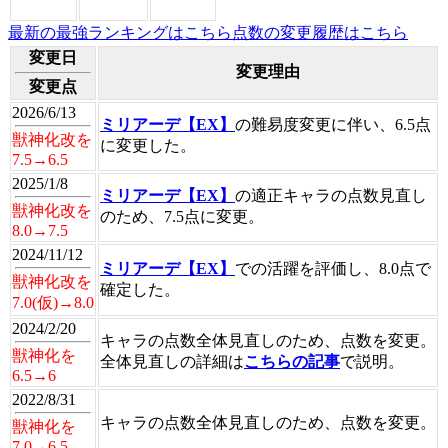
最新の最強ランキングはこちら
点数の変更履歴はこちら
変更日
変更理由
変更点
2026/6/13
ミリアーデ【EX】
の難易度変更に伴い、6.5点
獣神化改を
に変更した。
7.5→6.5
2025/1/8
ミリアーデ【EX】
の適正キャラの点数見直し
獣神化改を
のため、7.5点に変更。
8.0→7.5
2024/11/12
ミリアーデ【EX】
での活躍を評価し、8.0点で
獣神化改を
確定した。
7.0(仮)→8.0
2024/2/20
キャラの点数全体見直しのため、点数を変更。
獣神化を
全体見直しの詳細は
こちらの記事
で説明。
6.5→6
2022/8/31
キャラの点数全体見直しのため、点数を変更。
獣神化を
7.0→6.5