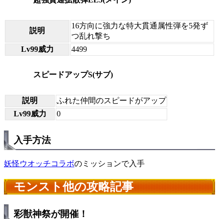
16方向に強力な特大貫通属性弾を5発ず
説明
つ乱れ撃ち
Lv99威力
4499
スピードアップS(サブ)
説明
ふれた仲間のスピードがアップ
Lv99威力
0
入手方法
妖怪ウオッチコラボ
のミッションで入手
モンスト他の攻略記事
彩獣神祭が開催！