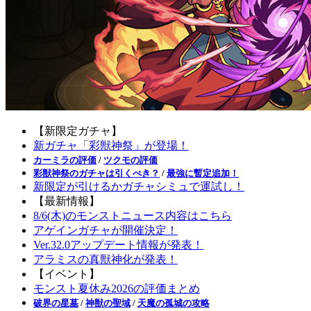
【新限定ガチャ】
新ガチャ「彩獣神祭」が登場！
カーミラの評価
/
ツクモの評価
彩獣神祭のガチャは引くべき？
/
最強に暫定追加！
新限定が引けるかガチャシミュで運試し！
【最新情報】
8/6(木)のモンストニュース内容はこちら
アゲインガチャが開催決定！
Ver.32.0アップデート情報が発表！
アラミスの真獣神化が発表！
【イベント】
モンスト夏休み2026の評価まとめ
破界の星墓
/
神獣の聖域
/
天魔の孤城の攻略