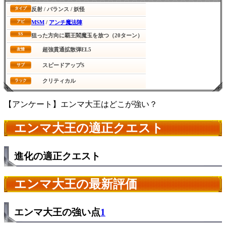
反射 / バランス / 妖怪
タイプ
MSM
/
アンチ魔法陣
アビ
SS
狙った方向に覇王閻魔玉を放つ（20ターン）
超強貫通拡散弾EL5
友情
スピードアップS
サブ
クリティカル
ラック
【アンケート】エンマ大王はどこが強い？
エンマ大王の適正クエスト
進化の適正クエスト
エンマ大王の最新評価
エンマ大王の強い点
1