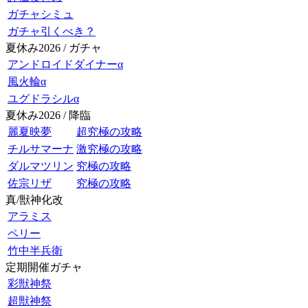
ガチャシミュ
ガチャ引くべき？
夏休み2026 / ガチャ
アンドロイドダイナーα
風火輪α
ユグドラシルα
夏休み2026 / 降臨
麗夏映夢
超究極の攻略
チルサマーナ
激究極の攻略
ダルマツリン
究極の攻略
佐宗リザ
究極の攻略
真/獣神化改
アラミス
ペリー
竹中半兵衛
定期開催ガチャ
彩獣神祭
超獣神祭