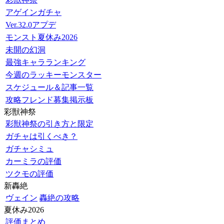
アゲインガチャ
Ver.32.0アプデ
モンスト夏休み2026
未開の幻洞
最強キャラランキング
今週のラッキーモンスター
スケジュール＆記事一覧
攻略フレンド募集掲示板
彩獣神祭
彩獣神祭の引き方と限定
ガチャは引くべき？
ガチャシミュ
カーミラの評価
ツクモの評価
新轟絶
ヴェイン
轟絶の攻略
夏休み2026
評価まとめ