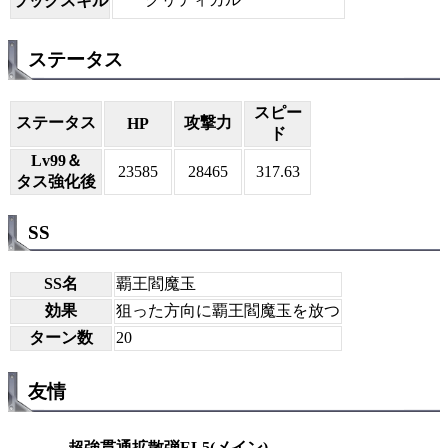
ラックスキル
ステータス
スピー
ステータス
攻撃力
HP
ド
Lv99＆
23585
28465
317.63
タス強化後
SS
SS名
覇王閻魔玉
効果
狙った方向に覇王閻魔玉を放つ
ターン数
20
友情
超強貫通拡散弾EL5(メイン)