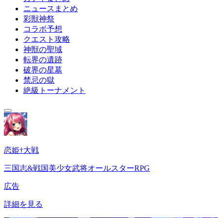
ニュースまとめ
彩獣神祭
コラボ予想
クエスト攻略
神獣の聖域
転界の遺跡
破界の星墓
禁忌の獄
絶級トーナメント
恋姫†大戦
三国志&戦国美少女武将オールスターRPG
広告
詳細を見る