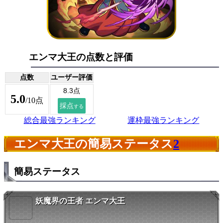
エンマ大王の点数と評価
点数
ユーザー評価
5.0
/10点
総合最強ランキング
運枠最強ランキング
エンマ大王の簡易ステータス
2
簡易ステータス
妖魔界の王者 エンマ大王