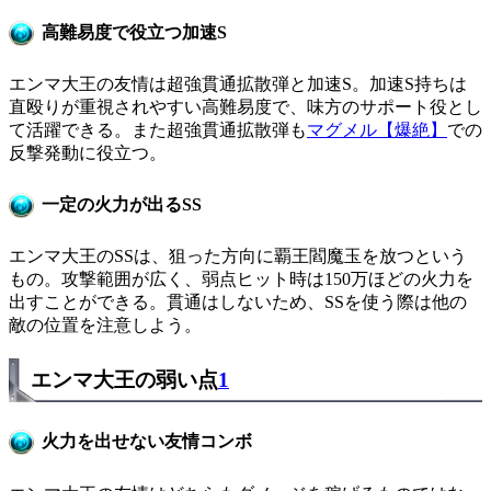
高難易度で役立つ加速S
エンマ大王の友情は超強貫通拡散弾と加速S。加速S持ちは
直殴りが重視されやすい高難易度で、味方のサポート役とし
て活躍できる。また超強貫通拡散弾も
マグメル【爆絶】
での
反撃発動に役立つ。
一定の火力が出るSS
エンマ大王のSSは、狙った方向に覇王閻魔玉を放つという
もの。攻撃範囲が広く、弱点ヒット時は150万ほどの火力を
出すことができる。貫通はしないため、SSを使う際は他の
敵の位置を注意しよう。
エンマ大王の弱い点
1
火力を出せない友情コンボ