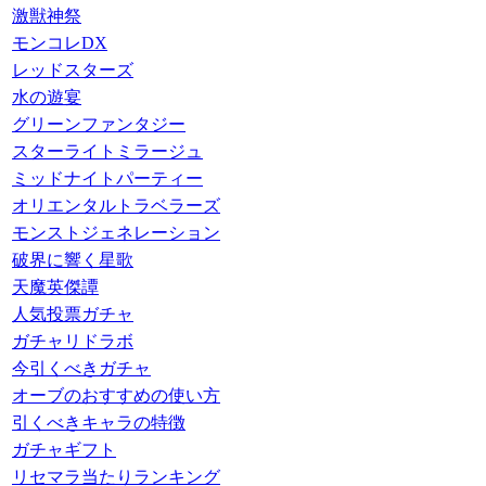
激獣神祭
モンコレDX
レッドスターズ
水の遊宴
グリーンファンタジー
スターライトミラージュ
ミッドナイトパーティー
オリエンタルトラベラーズ
モンストジェネレーション
破界に響く星歌
天魔英傑譚
人気投票ガチャ
ガチャリドラボ
今引くべきガチャ
オーブのおすすめの使い方
引くべきキャラの特徴
ガチャギフト
リセマラ当たりランキング