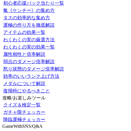
初心者応援パック当たり一覧
亀《ケンチー》の集め方
タスの効率的な集め方
運極の作り方を徹底解説
アイテムの効果一覧
わくわくの実の厳選方法
わくわくの実の効果一覧
属性相性と倍率解説
弱点のダメージ倍率解説
怒り状態のダメージ倍率解説
効率のいいランク上げ方法
メダルについて解説
復帰時にやるべきこと
攻略/お楽しみツール
クイズ＆検定一覧
ガチャ限チェッカー
降臨運極チェッカー
GameWithSNS/Q&A