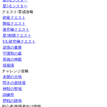
星6モンスター
星5モンスター
クエスト/育成攻略
絶級クエスト
降臨クエスト
激究極クエスト
星5制限クエスト
EX/超究極クエスト
追憶の書庫
守護獣の森
英雄の神殿
採掘場
チャレンジ攻略
未開の大地
閃きの遊技場
神獣の聖域
訓練所
歴戦の跡地
初心者/復帰者向け情報