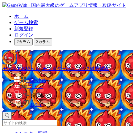
ホーム
ゲーム検索
新規登録
ログイン
2カラム
3カラム
モンスト攻略wiki | モンスターストライク徹底解説
他の攻略
コミュ
掲示板
Q&A