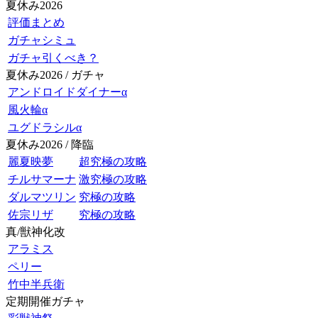
夏休み2026
評価まとめ
ガチャシミュ
ガチャ引くべき？
夏休み2026 / ガチャ
アンドロイドダイナーα
風火輪α
ユグドラシルα
夏休み2026 / 降臨
麗夏映夢
超究極の攻略
チルサマーナ
激究極の攻略
ダルマツリン
究極の攻略
佐宗リザ
究極の攻略
真/獣神化改
アラミス
ペリー
竹中半兵衛
定期開催ガチャ