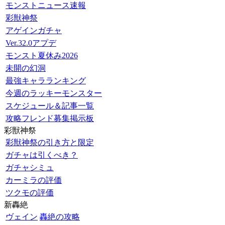
モンストニュース速報
彩獣神祭
アゲインガチャ
Ver.32.0アプデ
モンスト夏休み2026
未開の幻洞
最強キャラランキング
今週のラッキーモンスター
スケジュール＆記事一覧
攻略フレンド募集掲示板
彩獣神祭
彩獣神祭の引き方と限定
ガチャは引くべき？
ガチャシミュ
カーミラの評価
ツクモの評価
新轟絶
ヴェイン
轟絶の攻略