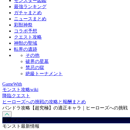
モンスター図鑑
最強ランキング
ガチャまとめ
ニュースまとめ
彩獣神祭
コラボ予想
クエスト攻略
神獣の聖域
転界の遺跡
その他
破界の星墓
禁忌の獄
絶級トーナメント
GameWith
モンスト攻略wiki
降臨クエスト
ヒーローズへの挑戦の攻略と報酬まとめ
パンドラ攻略【超究極】の適正キャラ｜ヒーローズへの挑戦
攻略 メニュー
モンスト最新情報