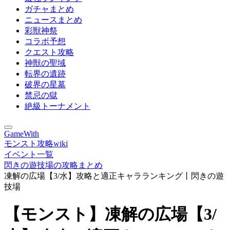
ガチャまとめ
ニュースまとめ
彩獣神祭
コラボ予想
クエスト攻略
神獣の聖域
転界の遺跡
破界の星墓
禁忌の獄
絶級トーナメント
GameWith
モンスト攻略wiki
イベント一覧
閃きの遊技場の攻略まとめ
凍解の広場【3/水】攻略と適正キャラランキング丨閃きの遊
技場
【モンスト】凍解の広場【3/