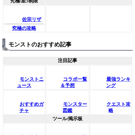
究極/星5制限
佐宗リザ
究極の攻略
モンストのおすすめ記事
注目記事
モンストニ
コラボ一覧
最強ランキ
ュース
＆予想
ング
おすすめガ
モンスター
クエスト攻
チャ
図鑑
略
ツール/掲示板