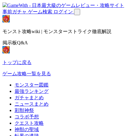
事前ガチャ
ゲーム検索
ログイン
モンスト攻略wiki | モンスターストライク徹底解説
掲示板Q&A
トップに戻る
ゲーム攻略一覧を見る
モンスター図鑑
最強ランキング
ガチャまとめ
ニュースまとめ
彩獣神祭
コラボ予想
クエスト攻略
神獣の聖域
転界の遺跡