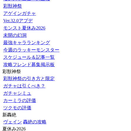
彩獣神祭
アゲインガチャ
Ver.32.0アプデ
モンスト夏休み2026
未開の幻洞
最強キャラランキング
今週のラッキーモンスター
スケジュール＆記事一覧
攻略フレンド募集掲示板
彩獣神祭
彩獣神祭の引き方と限定
ガチャは引くべき？
ガチャシミュ
カーミラの評価
ツクモの評価
新轟絶
ヴェイン
轟絶の攻略
夏休み2026