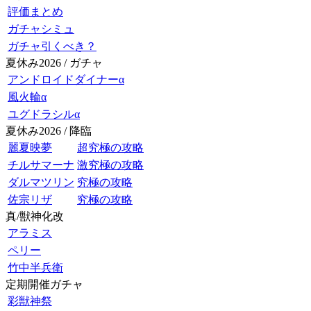
評価まとめ
ガチャシミュ
ガチャ引くべき？
夏休み2026 / ガチャ
アンドロイドダイナーα
風火輪α
ユグドラシルα
夏休み2026 / 降臨
麗夏映夢
超究極の攻略
チルサマーナ
激究極の攻略
ダルマツリン
究極の攻略
佐宗リザ
究極の攻略
真/獣神化改
アラミス
ペリー
竹中半兵衛
定期開催ガチャ
彩獣神祭