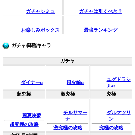
ガチャシミュ
ガチャは引くべき？
お楽しみボックス
最強ランキング
ガチャ/降臨キャラ
ガチャ
ユグドラシ
ダイナーα
風火輪α
ルα
超究極
激究極
究極
チルサマー
ダルマツリ
麗夏映夢
ナ
ン
超究極の攻略
激究極の攻略
究極の攻略