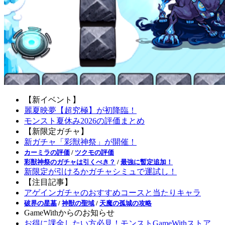
【新イベント】
麗夏映夢【超究極】が初降臨！
モンスト夏休み2026の評価まとめ
【新限定ガチャ】
新ガチャ「彩獣神祭」が開催！
カーミラの評価
/
ツクモの評価
彩獣神祭のガチャは引くべき？
/
最強に暫定追加！
新限定が引けるかガチャシミュで運試し！
【注目記事】
アゲインガチャのおすすめコースと当たりキャラ
破界の星墓
/
神獣の聖域
/
天魔の孤城の攻略
GameWithからのお知らせ
お得に課金したい方必見！モンストGameWithストア