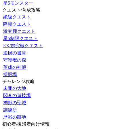
星5モンスター
クエスト/育成攻略
絶級クエスト
降臨クエスト
激究極クエスト
星5制限クエスト
EX/超究極クエスト
追憶の書庫
守護獣の森
英雄の神殿
採掘場
チャレンジ攻略
未開の大地
閃きの遊技場
神獣の聖域
訓練所
歴戦の跡地
初心者/復帰者向け情報