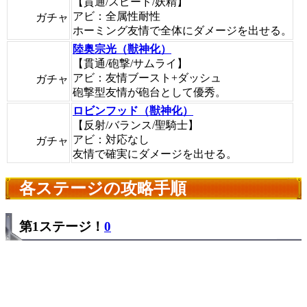
【貫通/スピード/妖精】
アビ：全属性耐性
ガチャ
ホーミング友情で全体にダメージを出せる。
陸奥宗光（獣神化）
【貫通/砲撃/サムライ】
アビ：友情ブースト+ダッシュ
ガチャ
砲撃型友情が砲台として優秀。
ロビンフッド（獣神化）
【反射/バランス/聖騎士】
アビ：対応なし
ガチャ
友情で確実にダメージを出せる。
各ステージの攻略手順
第1ステージ！
0