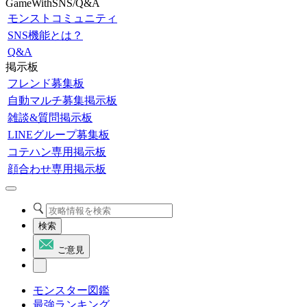
GameWithSNS/Q&A
モンストコミュニティ
SNS機能とは？
Q&A
掲示板
フレンド募集板
自動マルチ募集掲示板
雑談&質問掲示板
LINEグループ募集板
コテハン専用掲示板
顔合わせ専用掲示板
検索
ご意見
モンスター図鑑
最強ランキング