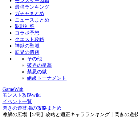
モンスター図鑑
最強ランキング
ガチャまとめ
ニュースまとめ
彩獣神祭
コラボ予想
クエスト攻略
神獣の聖域
転界の遺跡
その他
破界の星墓
禁忌の獄
絶級トーナメント
GameWith
モンスト攻略wiki
イベント一覧
閃きの遊技場の攻略まとめ
凍解の広場【5/闇】攻略と適正キャラランキング丨閃きの遊