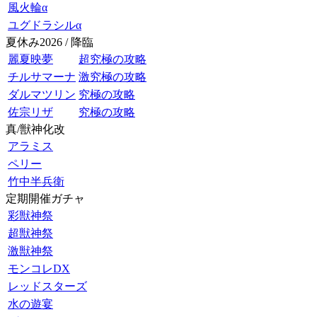
風火輪α
ユグドラシルα
夏休み2026 / 降臨
麗夏映夢
超究極の攻略
チルサマーナ
激究極の攻略
ダルマツリン
究極の攻略
佐宗リザ
究極の攻略
真/獣神化改
アラミス
ペリー
竹中半兵衛
定期開催ガチャ
彩獣神祭
超獣神祭
激獣神祭
モンコレDX
レッドスターズ
水の遊宴