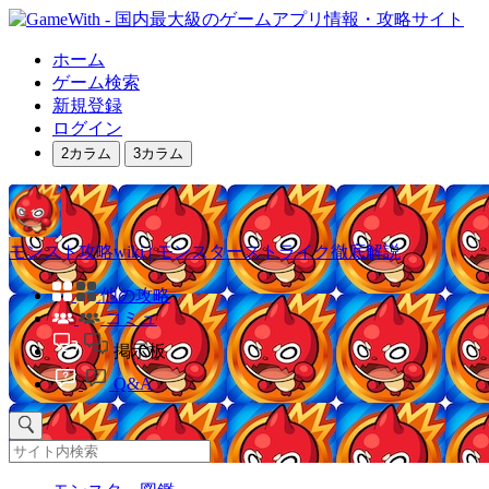
ホーム
ゲーム検索
新規登録
ログイン
2カラム
3カラム
モンスト攻略wiki | モンスターストライク徹底解説
他の攻略
コミュ
掲示板
Q&A