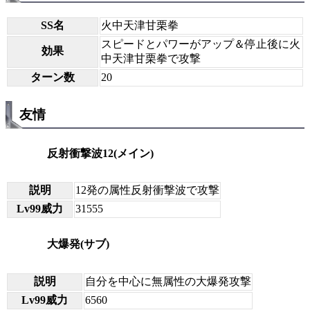
SS名
火中天津甘栗拳
スピードとパワーがアップ＆停止後に火
効果
中天津甘栗拳で攻撃
ターン数
20
友情
反射衝撃波12(メイン)
説明
12発の属性反射衝撃波で攻撃
Lv99威力
31555
大爆発(サブ)
説明
自分を中心に無属性の大爆発攻撃
Lv99威力
6560