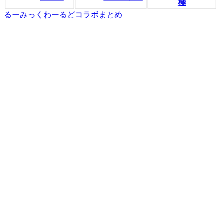
極
るーみっくわーるどコラボまとめ