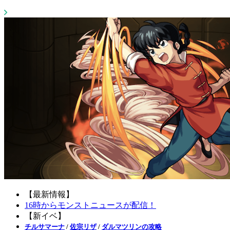
【最新情報】
16時からモンストニュースが配信！
【新イベ】
チルサマーナ
/
佐宗リザ
/
ダルマツリンの攻略