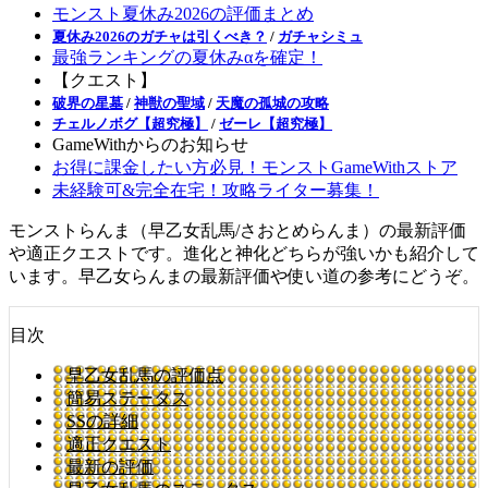
モンスト夏休み2026の評価まとめ
夏休み2026のガチャは引くべき？
/
ガチャシミュ
最強ランキングの夏休みαを確定！
【クエスト】
破界の星墓
/
神獣の聖域
/
天魔の孤城の攻略
チェルノボグ【超究極】
/
ゼーレ【超究極】
GameWithからのお知らせ
お得に課金したい方必見！モンストGameWithストア
未経験可&完全在宅！攻略ライター募集！
モンストらんま（早乙女乱馬/さおとめらんま）の最新評価
や適正クエストです。進化と神化どちらが強いかも紹介して
います。早乙女らんまの最新評価や使い道の参考にどうぞ。
目次
早乙女乱馬の評価点
簡易ステータス
SSの詳細
適正クエスト
最新の評価