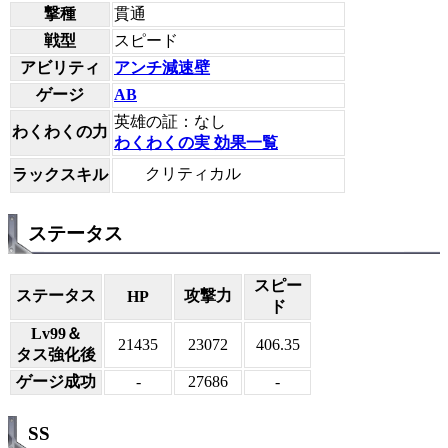
撃種
貫通
戦型
スピード
アビリティ
アンチ減速壁
ゲージ
AB
英雄の証：なし
わくわくの力
わくわくの実 効果一覧
クリティカル
ラックスキル
ステータス
スピー
ステータス
攻撃力
HP
ド
Lv99＆
21435
23072
406.35
タス強化後
ゲージ成功
-
27686
-
SS