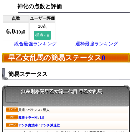
神化の点数と評価
点数
ユーザー評価
6.0
/10点
総合最強ランキング
運枠最強ランキング
早乙女乱馬の簡易ステータス
0
簡易ステータス
無差別格闘早乙女流二代目 早乙女乱馬
貫通 / バランス / 亜人
タイプ
魔族キラーM
/
LS
アビ
アンチ魔法陣
/
アンチ減速壁
ゲージ