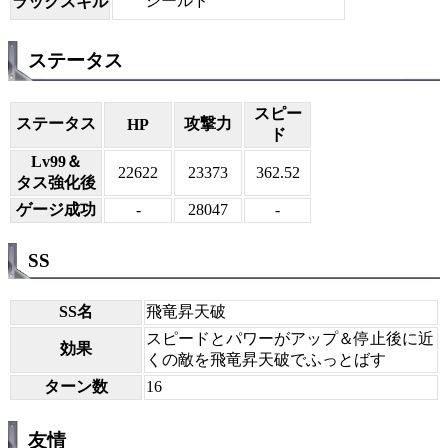
シールド
ラックスキル
ステータス
スピー
ステータス
攻撃力
HP
ド
Lv99＆
22622
23373
362.52
タス強化後
ゲージ成功
-
28047
-
SS
SS名
飛竜昇天破
スピードとパワーがアップ＆停止後に近
効果
くの敵を飛竜昇天破でふっとばす
ターン数
16
友情