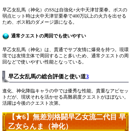
早乙女乱馬（神化）のSSは自強化+火中天津甘栗拳。ボスの
弱点ヒット時は火中天津甘栗拳で400万以上の火力を出せる
ため、ボス戦のダメージ源になる。
通常クエストの周回でも使いやすい
早乙女乱馬（神化）は、貫通でサブ友情に爆発を持つ。現環
境では友情主体で周回すること多いため、通常クエストの周
回などで使いやすい性能となっている。
早乙女乱馬の総合評価と使い道
3
進化、神化降臨キャラの中では優秀な性能。貴重なアビセッ
トだが、現状それを活かせる高難易度クエストがほぼない。
活躍は今後のクエスト次第。
【★6】無差別格闘早乙女流二代目 早
乙女らんま（神化）