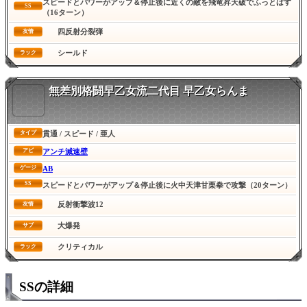
スピードとパワーがアップ＆停止後に近くの敵を飛竜昇天破でふっとばす
SS
（16ターン）
四反射分裂弾
友情
シールド
ラック
無差別格闘早乙女流二代目 早乙女らんま
貫通 / スピード / 亜人
タイプ
アンチ減速壁
アビ
AB
ゲージ
SS
スピードとパワーがアップ＆停止後に火中天津甘栗拳で攻撃（20ターン）
反射衝撃波12
友情
大爆発
サブ
クリティカル
ラック
SSの詳細