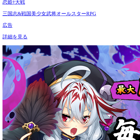
恋姫†大戦
三国志&戦国美少女武将オールスターRPG
広告
詳細を見る