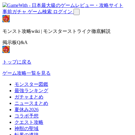
事前ガチャ
ゲーム検索
ログイン
モンスト攻略wiki | モンスターストライク徹底解説
掲示板Q&A
トップに戻る
ゲーム攻略一覧を見る
モンスター図鑑
最強ランキング
ガチャまとめ
ニュースまとめ
夏休み2026
コラボ予想
クエスト攻略
神獣の聖域
転界の遺跡