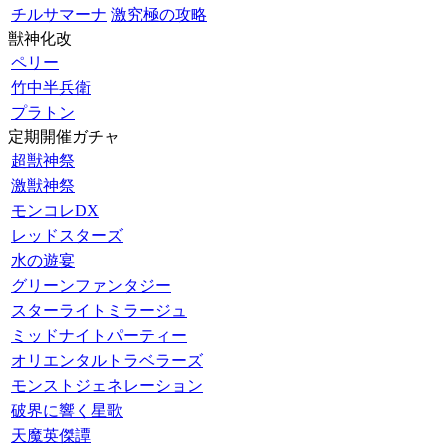
チルサマーナ
激究極の攻略
獣神化改
ペリー
竹中半兵衛
プラトン
定期開催ガチャ
超獣神祭
激獣神祭
モンコレDX
レッドスターズ
水の遊宴
グリーンファンタジー
スターライトミラージュ
ミッドナイトパーティー
オリエンタルトラベラーズ
モンストジェネレーション
破界に響く星歌
天魔英傑譚