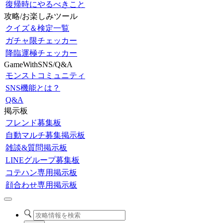
復帰時にやるべきこと
攻略/お楽しみツール
クイズ＆検定一覧
ガチャ限チェッカー
降臨運極チェッカー
GameWithSNS/Q&A
モンストコミュニティ
SNS機能とは？
Q&A
掲示板
フレンド募集板
自動マルチ募集掲示板
雑談&質問掲示板
LINEグループ募集板
コテハン専用掲示板
顔合わせ専用掲示板