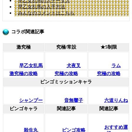
早乙女乱馬のステータス
早乙女乱馬の入手方法
みんなのコメントはこちら
コラボ関連記事
激究極
究極/常設
★5制限
早乙女乱馬
犬夜叉
ラム
激究極の攻略
究極の攻略
究極の攻略
ビンゴミッションキャラ
シャンプー
音無響子
六道りんね
ビンゴキャラ
関連記事
関連記事
おすすめ運
殺生丸
ビンゴ攻略