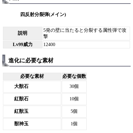
四反射分裂弾(メイン)
5発の壁に当たると分裂する属性弾で攻
説明
撃
Lv99威力
12400
進化に必要な素材
必要な素材
必要な個数
大獣石
30個
紅獣石
10個
紅獣玉
5個
獣神玉
1個