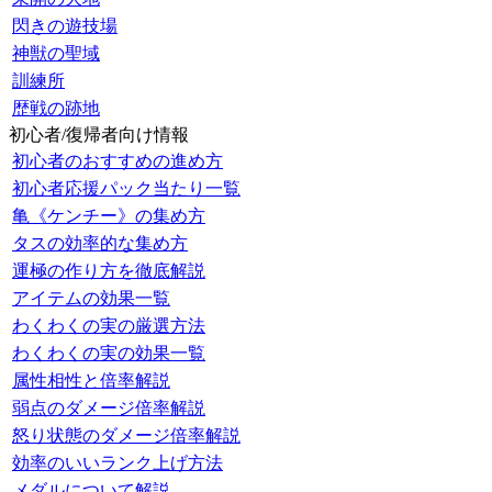
閃きの遊技場
神獣の聖域
訓練所
歴戦の跡地
初心者/復帰者向け情報
初心者のおすすめの進め方
初心者応援パック当たり一覧
亀《ケンチー》の集め方
タスの効率的な集め方
運極の作り方を徹底解説
アイテムの効果一覧
わくわくの実の厳選方法
わくわくの実の効果一覧
属性相性と倍率解説
弱点のダメージ倍率解説
怒り状態のダメージ倍率解説
効率のいいランク上げ方法
メダルについて解説