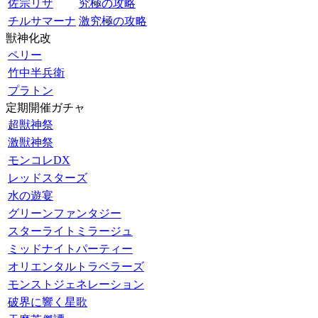
佐宗リザ
究極の攻略
チルサマーナ
激究極の攻略
獣神化改
ペリー
竹中半兵衛
プラトン
定期開催ガチャ
超獣神祭
激獣神祭
モンコレDX
レッドスターズ
水の遊宴
グリーンファンタジー
スターライトミラージュ
ミッドナイトパーティー
オリエンタルトラベラーズ
モンストジェネレーション
破界に響く星歌