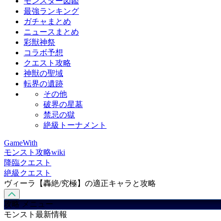
モンスター図鑑
最強ランキング
ガチャまとめ
ニュースまとめ
彩獣神祭
コラボ予想
クエスト攻略
神獣の聖域
転界の遺跡
その他
破界の星墓
禁忌の獄
絶級トーナメント
GameWith
モンスト攻略wiki
降臨クエスト
絶級クエスト
ヴィーラ【轟絶/究極】の適正キャラと攻略
攻略 メニュー
モンスト最新情報