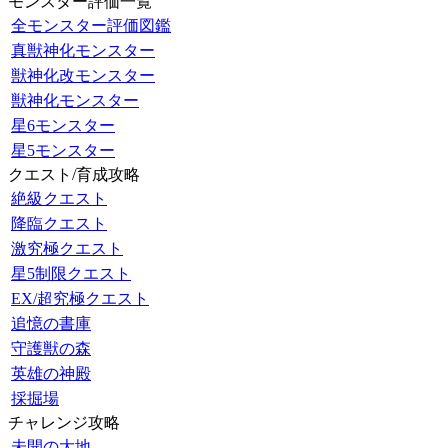
モンスター評価一覧
全モンスター評価図鑑
真獣神化モンスター
獣神化改モンスター
獣神化モンスター
星6モンスター
星5モンスター
クエスト/育成攻略
絶級クエスト
降臨クエスト
激究極クエスト
星5制限クエスト
EX/超究極クエスト
追憶の書庫
守護獣の森
英雄の神殿
採掘場
チャレンジ攻略
未開の大地