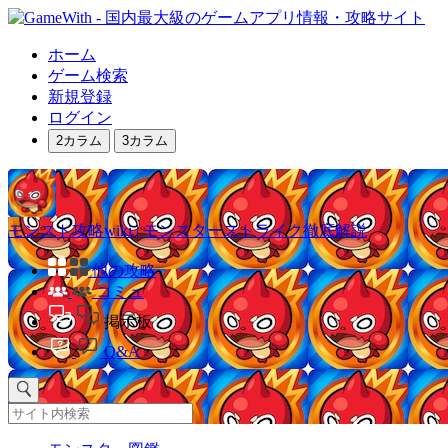
ホーム
ゲーム検索
新規登録
ログイン
2カラム
3カラム
モンスト攻略wiki | モンスターストライク徹底解説
他の攻略
コミュ
掲示板
Q&A