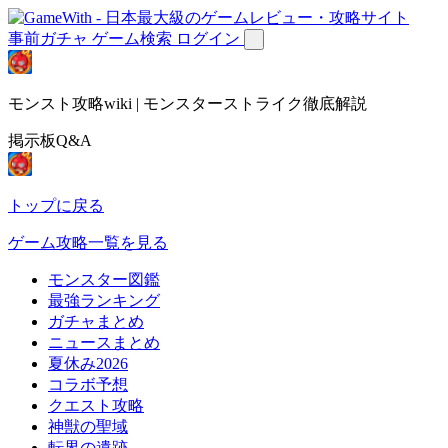
事前ガチャ
ゲーム検索
ログイン
モンスト攻略wiki | モンスターストライク徹底解説
掲示板Q&A
トップに戻る
ゲーム攻略一覧を見る
モンスター図鑑
最強ランキング
ガチャまとめ
ニュースまとめ
夏休み2026
コラボ予想
クエスト攻略
神獣の聖域
転界の遺跡