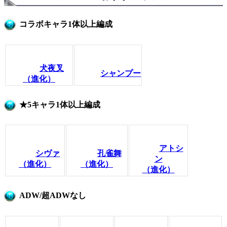
コラボキャラ1体以上編成
犬夜叉
シャンプー
（進化）
★5キャラ1体以上編成
アトシ
シヴァ
孔雀舞
ン
（進化）
（進化）
（進化）
ADW/超ADWなし