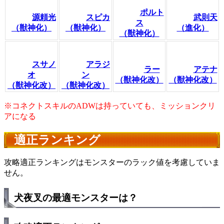
ポルト
源頼光
スピカ
武則天
ス
（獣神化）
（獣神化）
（進化）
（獣神化）
スサノ
アラジ
ラー
アテナ
オ
ン
（獣神化改）
（獣神化改）
（獣神化改）
（獣神化改）
※コネクトスキルのADWは持っていても、ミッションクリ
アになる
適正ランキング
攻略適正ランキングはモンスターのラック値を考慮していま
せん。
犬夜叉の最適モンスターは？