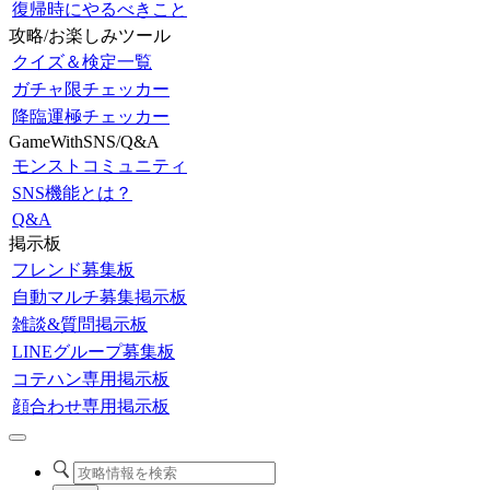
復帰時にやるべきこと
攻略/お楽しみツール
クイズ＆検定一覧
ガチャ限チェッカー
降臨運極チェッカー
GameWithSNS/Q&A
モンストコミュニティ
SNS機能とは？
Q&A
掲示板
フレンド募集板
自動マルチ募集掲示板
雑談&質問掲示板
LINEグループ募集板
コテハン専用掲示板
顔合わせ専用掲示板