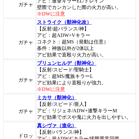
アビ：連撃キラーEL/ドレイン
ガチャ
壁際でカンカンした際の火力が高い。
※DWに注意
ストライク（獣神化改）
【反射/超バランス/神】
アビ：超ADW+Vキラー
コネクト：超MS（発動は任意）
ガチャ
条件：神族以外が2体以上
アビ効果で直殴り火力が高い。
ブリュンヒルデ（獣神化）
【反射/スピード/聖騎士】
アビ：超MS/魔族キラーL
ガチャ
アビ効果により直殴りが強力。
※DWに注意
ミカサ（獣神化）
【反射/スピード/亜人】
アビ：リジェネ/ADW+連撃キラーM
ガチャ
アビ効果でボスや鬼に火力を出しやすい。
真シヴァ（進化）
【反射/バランス/神】
ドロッ
アビ：超ADW/Cキラー/状態異常回復