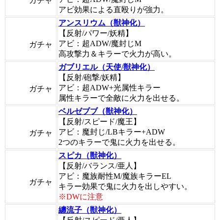
ガチャ
アビ効果による直殴りが強力。
アンスリウム（獣神化）
【反射/パワー/妖精】
アビ：超ADW/魔封じM
ガチャ
高攻撃力＆キラーで火力が高い。
ガブリエル（天使/獣神化）
【反射/砲撃/妖精】
アビ：超ADW+光属性キラー
ガチャ
属性キラーで全敵に火力を出せる。
ベルゼブブ（獣神化）
【反射/スピード/魔王】
アビ：魔封じ/LBキラー+ADW
ガチャ
2つのキラーで鬼に火力を出せる。
スピカ（獣神化）
【反射/バランス/亜人】
アビ：魔族耐性M/魔族キラーEL
ガチャ
キラー効果で鬼に火力を出しやすい。
※DWに注意
纏流子（獣神化）