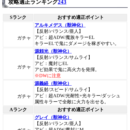
攻略適正ランキング
243
Sランク
おすすめ適正ポイント
アルキメデス（獣神化）
【反射/バランス/亜人】
アビ：超ADW/魔族キラーEL
ガチャ
キラーELで鬼にダメージを稼ぎやすい。
源頼光（獣神化）
【反射/バランス/サムライ】
アビ：魔封じEL
ガチャ
アビ効果で鬼に高火力を発揮。
※DWに注意
源義経（獣神化）
【反射/スピード/サムライ】
アビ：超ADW/光耐性+光キラー/ダッシュ
ガチャ
属性キラーで全敵に火力を出せる。
Aランク
おすすめ適正ポイント
グレイ（獣神化）
【反射/バランス/亜人】
アビ：超ADW/魔封じM