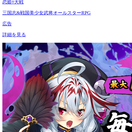
恋姫†大戦
三国志&戦国美少女武将オールスターRPG
広告
詳細を見る