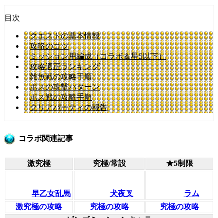
目次
クエストの基本情報
攻略のコツ
ミッション用編成（コラボ＆星5以下）
攻略適正ランキング
雑魚戦の攻略手順
ボスの攻撃パターン
ボス戦の攻略手順
クリアパーティの報告
コラボ関連記事
激究極
究極/常設
★5制限
早乙女乱馬
犬夜叉
ラム
激究極の攻略
究極の攻略
究極の攻略