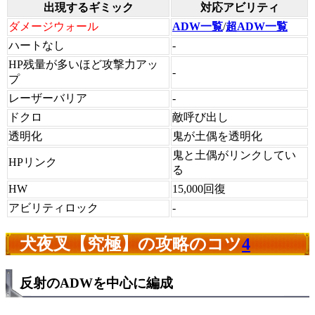
出現するギミック
対応アビリティ
ダメージウォール
ADW一覧
/
超ADW一覧
ハートなし
-
HP残量が多いほど攻撃力アッ
-
プ
レーザーバリア
-
ドクロ
敵呼び出し
透明化
鬼が土偶を透明化
鬼と土偶がリンクしてい
HPリンク
る
HW
15,000回復
アビリティロック
-
犬夜叉【究極】の攻略のコツ
4
反射のADWを中心に編成