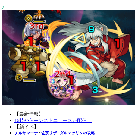
【最新情報】
16時からモンストニュースが配信！
【新イベ】
チルサマーナ
/
佐宗リザ
/
ダルマツリンの攻略