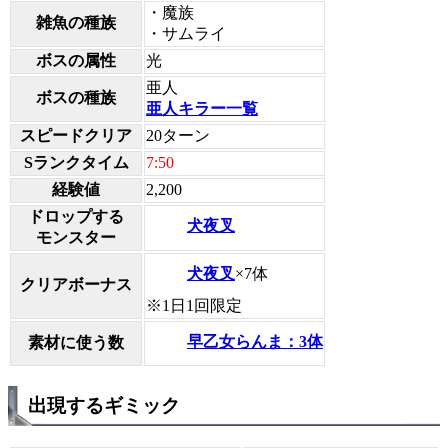
・魔族
雑魚の種族
・サムライ
ボスの属性
光
亜人
ボスの種族
亜人キラー一覧
スピードクリア
20ターン
Sランクタイム
7:50
経験値
2,200
ドロップする
犬夜叉
モンスター
犬夜叉
×7体
クリアボーナス
※1日1回限定
早乙女らんま：3体
素材に使う数
出現するギミック