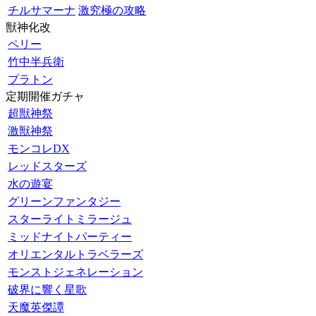
チルサマーナ
激究極の攻略
獣神化改
ペリー
竹中半兵衛
プラトン
定期開催ガチャ
超獣神祭
激獣神祭
モンコレDX
レッドスターズ
水の遊宴
グリーンファンタジー
スターライトミラージュ
ミッドナイトパーティー
オリエンタルトラベラーズ
モンストジェネレーション
破界に響く星歌
天魔英傑譚