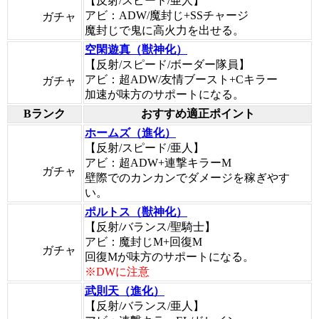
【反射/スピード/亜人】
アビ：ADW/魔封じ+SSチャージ
ガチャ
魔封じで鬼に高火力を出せる。
空閑遊真（獣神化）
【反射/スピード/ボーダー隊員】
アビ：超ADW/友情ブースト+Cキラー
ガチャ
加速が味方のサポートになる。
Bランク
おすすめ適正ポイント
ホームズ（進化）
【反射/スピード/亜人】
アビ：超ADW+連撃キラーM
ガチャ
壁際でのカンカンでダメージを稼ぎやす
い。
ポルトス（獣神化）
【反射/バランス/聖騎士】
アビ：魔封じM+回復M
ガチャ
回復Mが味方のサポートになる。
※DWに注意
武則天（進化）
【反射/バランス/亜人】