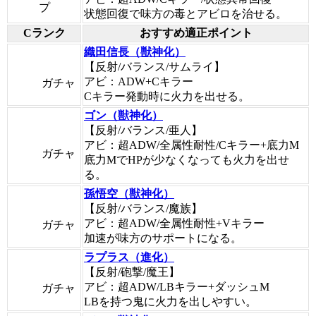
プ
状態回復で味方の毒とアビロを治せる。
Cランク
おすすめ適正ポイント
織田信長（獣神化）
【反射/バランス/サムライ】
アビ：ADW+Cキラー
ガチャ
Cキラー発動時に火力を出せる。
ゴン（獣神化）
【反射/バランス/亜人】
アビ：超ADW/全属性耐性/Cキラー+底力M
ガチャ
底力MでHPが少なくなっても火力を出せ
る。
孫悟空（獣神化）
【反射/バランス/魔族】
アビ：超ADW/全属性耐性+Vキラー
ガチャ
加速が味方のサポートになる。
ラプラス（進化）
【反射/砲撃/魔王】
アビ：超ADW/LBキラー+ダッシュM
ガチャ
LBを持つ鬼に火力を出しやすい。