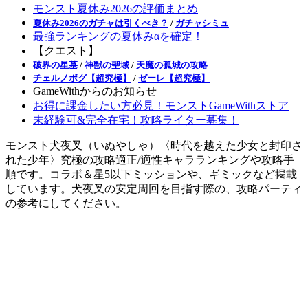
モンスト夏休み2026の評価まとめ
夏休み2026のガチャは引くべき？
/
ガチャシミュ
最強ランキングの夏休みαを確定！
【クエスト】
破界の星墓
/
神獣の聖域
/
天魔の孤城の攻略
チェルノボグ【超究極】
/
ゼーレ【超究極】
GameWithからのお知らせ
お得に課金したい方必見！モンストGameWithストア
未経験可&完全在宅！攻略ライター募集！
モンスト犬夜叉（いぬやしゃ）〈時代を越えた少女と封印さ
れた少年〉究極の攻略適正/適性キャラランキングや攻略手
順です。コラボ＆星5以下ミッションや、ギミックなど掲載
しています。犬夜叉の安定周回を目指す際の、攻略パーティ
の参考にしてください。