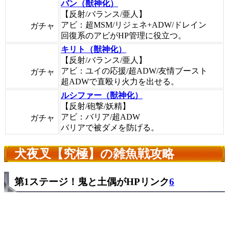
バン（獣神化）
【反射/バランス/亜人】
アビ：超MSM/リジェネ+ADW/ドレイン
ガチャ
回復系のアビがHP管理に役立つ。
キリト（獣神化）
【反射/バランス/亜人】
アビ：ユイの応援/超ADW/友情ブースト
ガチャ
超ADWで直殴り火力を出せる。
ルシファー（獣神化）
【反射/砲撃/妖精】
アビ：バリア/超ADW
ガチャ
バリアで被ダメを防げる。
犬夜叉【究極】の雑魚戦攻略
第1ステージ！鬼と土偶がHPリンク
6