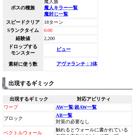
魔人族
ボスの種族
魔人キラー一覧
魔封じ一覧
スピードクリア
18ターン
Sランクタイム
6:00
経験値
2,200
ドロップする
ビュー
モンスター
アヴァランチ：3体
素材に使う数
出現するギミック
出現するギミック
対応アビリティ
ワープ
AW一覧
/
超AW一覧
AB一覧
ブロック
対策の必要なし
触れるとウォールに書かれている
ベクトルウォール