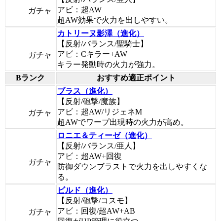
アビ：超AW
ガチャ
超AW効果で火力を出しやすい。
カトリーヌ影澤（進化）
【反射/バランス/聖騎士】
アビ：Cキラー+AW
ガチャ
キラー発動時の火力が強力。
Bランク
おすすめ適正ポイント
ブラス（進化）
【反射/砲撃/魔族】
アビ：超AW/リジェネM
ガチャ
超AWでワープ出現時の火力が高め。
ロニエ＆ティーゼ（進化）
【反射/バランス/亜人】
アビ：超AW+回復
ガチャ
防御ダウンブラストで火力を出しやすくな
る。
ビルド（進化）
【反射/砲撃/コスモ】
アビ：回復/超AW+AB
ガチャ