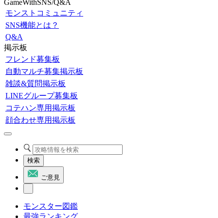
GameWithSNS/Q&A
モンストコミュニティ
SNS機能とは？
Q&A
掲示板
フレンド募集板
自動マルチ募集掲示板
雑談&質問掲示板
LINEグループ募集板
コテハン専用掲示板
顔合わせ専用掲示板
検索
ご意見
モンスター図鑑
最強ランキング