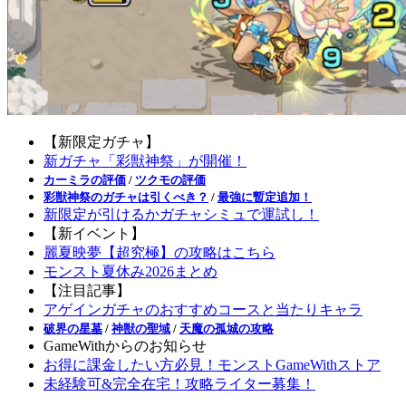
【新限定ガチャ】
新ガチャ「彩獣神祭」が開催！
カーミラの評価
/
ツクモの評価
彩獣神祭のガチャは引くべき？
/
最強に暫定追加！
新限定が引けるかガチャシミュで運試し！
【新イベント】
麗夏映夢【超究極】の攻略はこちら
モンスト夏休み2026まとめ
【注目記事】
アゲインガチャのおすすめコースと当たりキャラ
破界の星墓
/
神獣の聖域
/
天魔の孤城の攻略
GameWithからのお知らせ
お得に課金したい方必見！モンストGameWithストア
未経験可&完全在宅！攻略ライター募集！