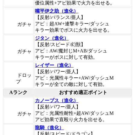
優位属性+アビ効果で火力を出せる。
嘴平伊之助（進化）
【反射/バランス/亜人】
アビ：超AW+連撃キラー/ダッシュ
ガチャ
キラー効果でボスに火力を出せる。
ジタン（進化）
【反射/スピード/幻獣】
アビ：AW/魔封じM+AB/ダッシュ
ガチャ
キラーがボスに対して有効。
レイザー（進化）
【反射/パワー/亜人】
ドロッ
アビ：光属性キラー+AW/ダッシュM
プ
キラーが全ての敵に対して有効。
Aランク
おすすめ適正ポイント
カノープス（進化）
【反射/パワー/亜人】
アビ：光属性耐性+超AW/ダッシュM
ガチャ
アビ効果で直殴り火力を出せる。
龍騎（進化）
【反射/スピード/ドラゴン】