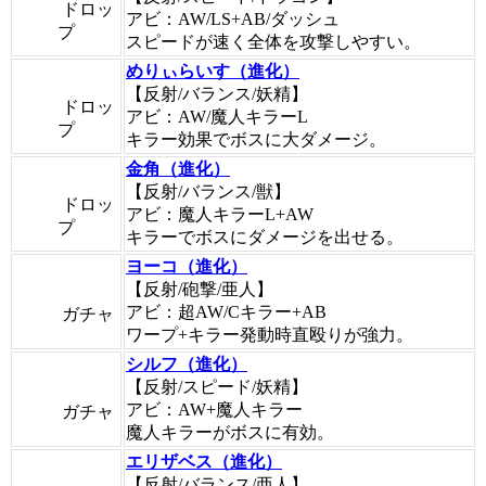
ドロッ
アビ：AW/LS+AB/ダッシュ
プ
スピードが速く全体を攻撃しやすい。
めりぃらいす（進化）
【反射/バランス/妖精】
ドロッ
アビ：AW/魔人キラーL
プ
キラー効果でボスに大ダメージ。
金角（進化）
【反射/バランス/獣】
ドロッ
アビ：魔人キラーL+AW
プ
キラーでボスにダメージを出せる。
ヨーコ（進化）
【反射/砲撃/亜人】
アビ：超AW/Cキラー+AB
ガチャ
ワープ+キラー発動時直殴りが強力。
シルフ（進化）
【反射/スピード/妖精】
アビ：AW+魔人キラー
ガチャ
魔人キラーがボスに有効。
エリザベス（進化）
【反射/バランス/亜人】