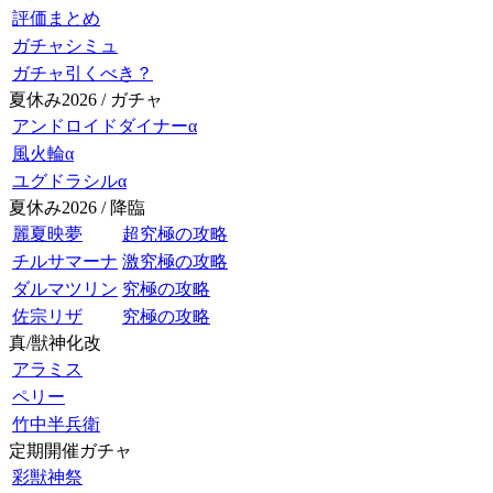
評価まとめ
ガチャシミュ
ガチャ引くべき？
夏休み2026 / ガチャ
アンドロイドダイナーα
風火輪α
ユグドラシルα
夏休み2026 / 降臨
麗夏映夢
超究極の攻略
チルサマーナ
激究極の攻略
ダルマツリン
究極の攻略
佐宗リザ
究極の攻略
真/獣神化改
アラミス
ペリー
竹中半兵衛
定期開催ガチャ
彩獣神祭