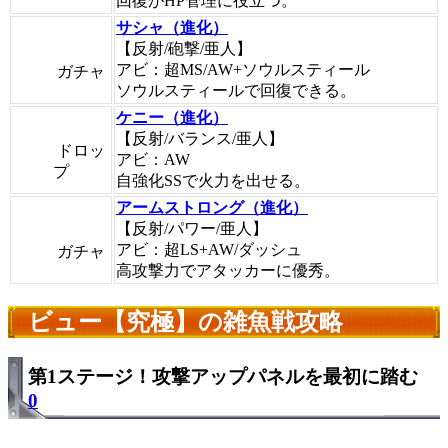
回復がHP管理に役立つ。
サシャ（進化）
【反射/砲撃/亜人】
アビ：超MS/AW+ソウルスティール
ガチャ
ソウルスティールで回復できる。
ケニー（進化）
【反射/バランス/亜人】
ドロッ
アビ：AW
プ
自強化SSで火力を出せる。
アームストロング（進化）
【反射/パワー/亜人】
アビ：超LS+AW/ダッシュ
ガチャ
高攻撃力でアタッカーに優秀。
ビュー【究極】の雑魚戦攻略
第1ステージ！攻撃アップパネルを最初に踏む
0