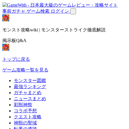
事前ガチャ
ゲーム検索
ログイン
モンスト攻略wiki | モンスターストライク徹底解説
掲示板Q&A
トップに戻る
ゲーム攻略一覧を見る
モンスター図鑑
最強ランキング
ガチャまとめ
ニュースまとめ
彩獣神祭
コラボ予想
クエスト攻略
神獣の聖域
転界の遺跡