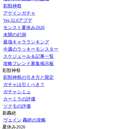
彩獣神祭
アゲインガチャ
Ver.32.0アプデ
モンスト夏休み2026
未開の幻洞
最強キャラランキング
今週のラッキーモンスター
スケジュール＆記事一覧
攻略フレンド募集掲示板
彩獣神祭
彩獣神祭の引き方と限定
ガチャは引くべき？
ガチャシミュ
カーミラの評価
ツクモの評価
新轟絶
ヴェイン
轟絶の攻略
夏休み2026