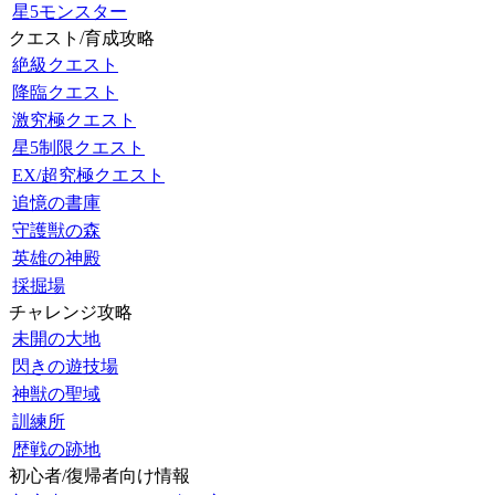
星5モンスター
クエスト/育成攻略
絶級クエスト
降臨クエスト
激究極クエスト
星5制限クエスト
EX/超究極クエスト
追憶の書庫
守護獣の森
英雄の神殿
採掘場
チャレンジ攻略
未開の大地
閃きの遊技場
神獣の聖域
訓練所
歴戦の跡地
初心者/復帰者向け情報