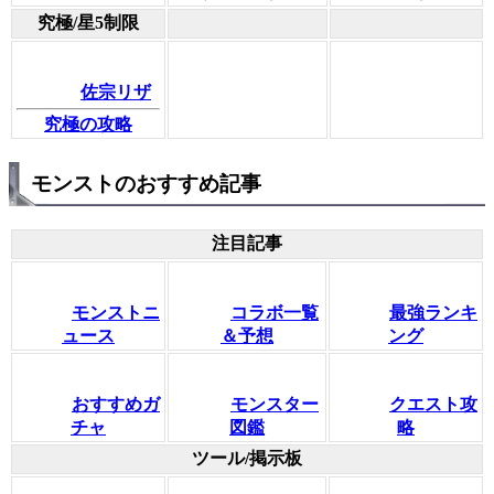
究極/星5制限
佐宗リザ
究極の攻略
モンストのおすすめ記事
注目記事
モンストニ
コラボ一覧
最強ランキ
ュース
＆予想
ング
おすすめガ
モンスター
クエスト攻
チャ
図鑑
略
ツール/掲示板