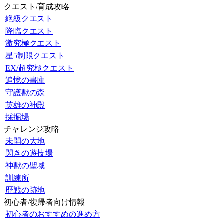
クエスト/育成攻略
絶級クエスト
降臨クエスト
激究極クエスト
星5制限クエスト
EX/超究極クエスト
追憶の書庫
守護獣の森
英雄の神殿
採掘場
チャレンジ攻略
未開の大地
閃きの遊技場
神獣の聖域
訓練所
歴戦の跡地
初心者/復帰者向け情報
初心者のおすすめの進め方