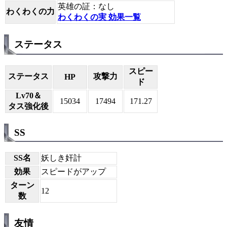
英雄の証：なし
わくわくの力
わくわくの実 効果一覧
ステータス
スピー
ステータス
攻撃力
HP
ド
Lv70＆
15034
17494
171.27
タス強化後
SS
SS名
妖しき奸計
効果
スピードがアップ
ターン
12
数
友情