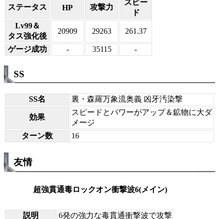
スピー
ステータス
攻撃力
HP
ド
Lv99＆
20909
29263
261.37
タス強化後
ゲージ成功
-
35115
-
SS
SS名
裏・森羅万象流奥義 凶牙汚染撃
スピードとパワーがアップ＆鉱物に大ダ
効果
メージ
ターン数
16
友情
超強貫通毒ロックオン衝撃波6(メイン)
説明
6発の強力な毒貫通衝撃波で攻撃