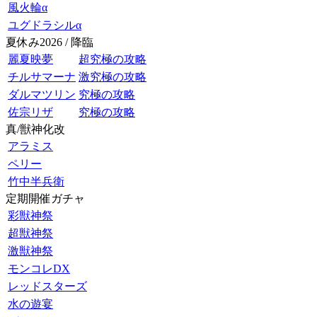
風火輪α
ユグドラシルα
夏休み2026 / 降臨
麗夏映夢
超究極の攻略
チルサマーナ
激究極の攻略
ダルマツリン
究極の攻略
佐宗リザ
究極の攻略
真/獣神化改
アラミス
ペリー
竹中半兵衛
定期開催ガチャ
彩獣神祭
超獣神祭
激獣神祭
モンコレDX
レッドスターズ
水の遊宴