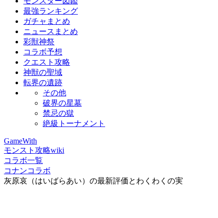
モンスター図鑑
最強ランキング
ガチャまとめ
ニュースまとめ
彩獣神祭
コラボ予想
クエスト攻略
神獣の聖域
転界の遺跡
その他
破界の星墓
禁忌の獄
絶級トーナメント
GameWith
モンスト攻略wiki
コラボ一覧
コナンコラボ
灰原哀（はいばらあい）の最新評価とわくわくの実