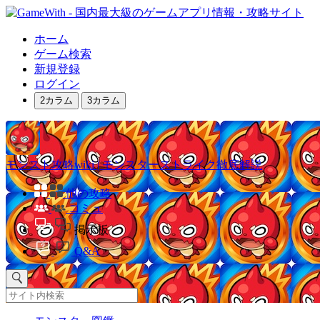
ホーム
ゲーム検索
新規登録
ログイン
2カラム
3カラム
モンスト攻略wiki | モンスターストライク徹底解説
他の攻略
コミュ
掲示板
Q&A