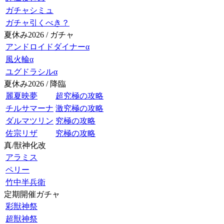
ガチャシミュ
ガチャ引くべき？
夏休み2026 / ガチャ
アンドロイドダイナーα
風火輪α
ユグドラシルα
夏休み2026 / 降臨
麗夏映夢
超究極の攻略
チルサマーナ
激究極の攻略
ダルマツリン
究極の攻略
佐宗リザ
究極の攻略
真/獣神化改
アラミス
ペリー
竹中半兵衛
定期開催ガチャ
彩獣神祭
超獣神祭