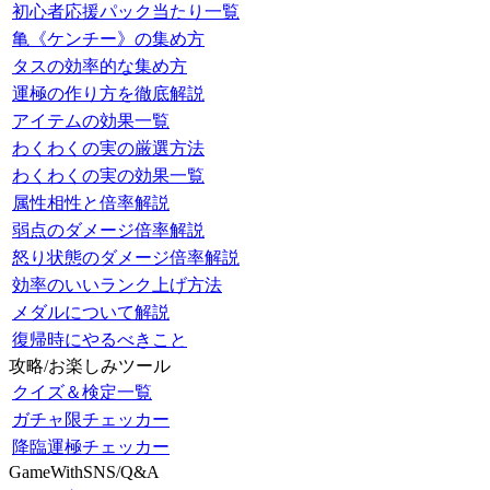
初心者応援パック当たり一覧
亀《ケンチー》の集め方
タスの効率的な集め方
運極の作り方を徹底解説
アイテムの効果一覧
わくわくの実の厳選方法
わくわくの実の効果一覧
属性相性と倍率解説
弱点のダメージ倍率解説
怒り状態のダメージ倍率解説
効率のいいランク上げ方法
メダルについて解説
復帰時にやるべきこと
攻略/お楽しみツール
クイズ＆検定一覧
ガチャ限チェッカー
降臨運極チェッカー
GameWithSNS/Q&A