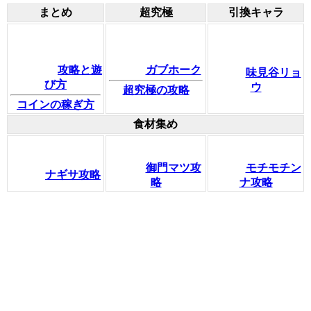
まとめ
超究極
引換キャラ
攻略と遊
ガブホーク
味見谷リョ
び方
ウ
超究極の攻略
コインの稼ぎ方
食材集め
御門マツ攻
モチモチン
ナギサ攻略
略
ナ攻略