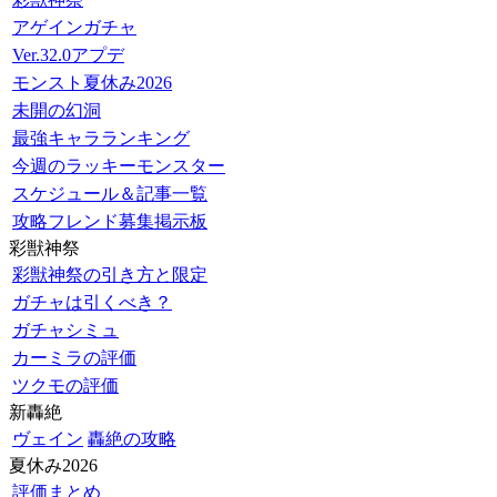
アゲインガチャ
Ver.32.0アプデ
モンスト夏休み2026
未開の幻洞
最強キャラランキング
今週のラッキーモンスター
スケジュール＆記事一覧
攻略フレンド募集掲示板
彩獣神祭
彩獣神祭の引き方と限定
ガチャは引くべき？
ガチャシミュ
カーミラの評価
ツクモの評価
新轟絶
ヴェイン
轟絶の攻略
夏休み2026
評価まとめ