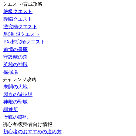
クエスト/育成攻略
絶級クエスト
降臨クエスト
激究極クエスト
星5制限クエスト
EX/超究極クエスト
追憶の書庫
守護獣の森
英雄の神殿
採掘場
チャレンジ攻略
未開の大地
閃きの遊技場
神獣の聖域
訓練所
歴戦の跡地
初心者/復帰者向け情報
初心者のおすすめの進め方