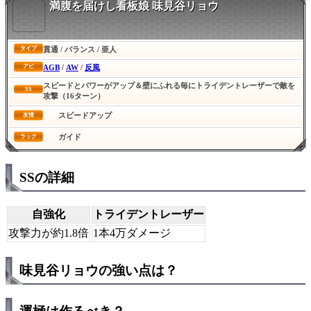
満腹を届けし看板娘 味見谷リョウ
貫通 / バランス / 亜人
タイプ
AGB
/
AW
/
反風
アビ
スピードとパワーがアップ＆壁にふれる毎にトライデントレーザーで敵を
SS
攻撃（16ターン）
スピードアップ
友情
ガイド
ラック
SSの詳細
自強化
トライデントレーザー
攻撃力が約1.8倍
1本4万ダメージ
味見谷リョウの強い点は？