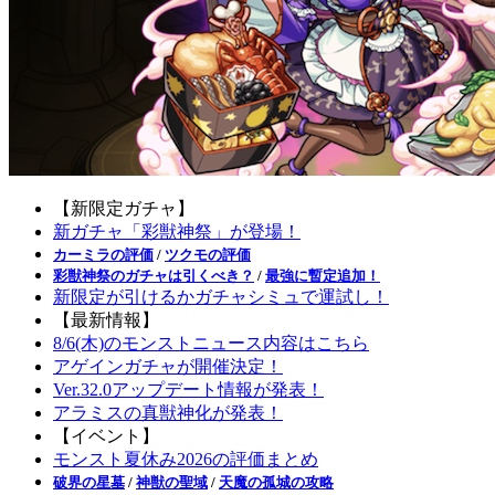
【新限定ガチャ】
新ガチャ「彩獣神祭」が登場！
カーミラの評価
/
ツクモの評価
彩獣神祭のガチャは引くべき？
/
最強に暫定追加！
新限定が引けるかガチャシミュで運試し！
【最新情報】
8/6(木)のモンストニュース内容はこちら
アゲインガチャが開催決定！
Ver.32.0アップデート情報が発表！
アラミスの真獣神化が発表！
【イベント】
モンスト夏休み2026の評価まとめ
破界の星墓
/
神獣の聖域
/
天魔の孤城の攻略