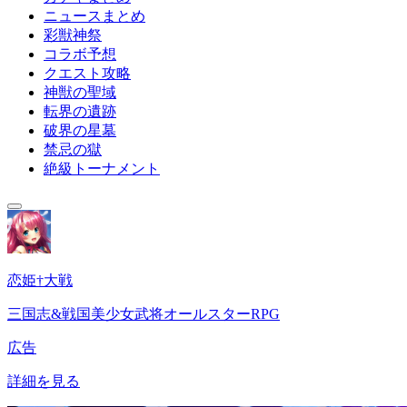
ニュースまとめ
彩獣神祭
コラボ予想
クエスト攻略
神獣の聖域
転界の遺跡
破界の星墓
禁忌の獄
絶級トーナメント
恋姫†大戦
三国志&戦国美少女武将オールスターRPG
広告
詳細を見る