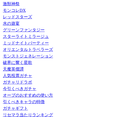
激獣神祭
モンコレDX
レッドスターズ
水の遊宴
グリーンファンタジー
スターライトミラージュ
ミッドナイトパーティー
オリエンタルトラベラーズ
モンストジェネレーション
破界に響く星歌
天魔英傑譚
人気投票ガチャ
ガチャリドラボ
今引くべきガチャ
オーブのおすすめの使い方
引くべきキャラの特徴
ガチャギフト
リセマラ当たりランキング