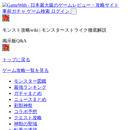
事前ガチャ
ゲーム検索
ログイン
モンスト攻略wiki | モンスターストライク徹底解説
掲示板Q&A
トップに戻る
ゲーム攻略一覧を見る
モンスター図鑑
最強ランキング
ガチャまとめ
ニュースまとめ
彩獣神祭
コラボ予想
クエスト攻略
神獣の聖域
転界の遺跡