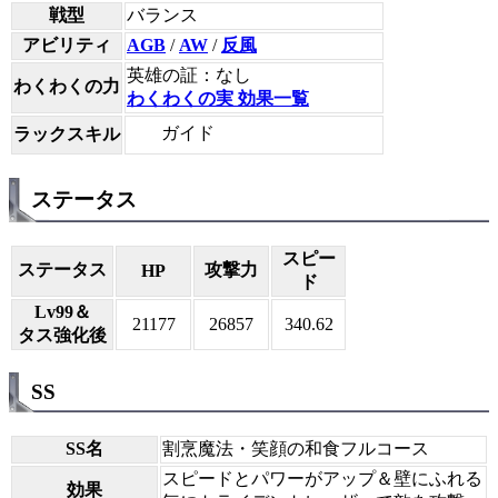
戦型
バランス
アビリティ
AGB
/
AW
/
反風
英雄の証：なし
わくわくの力
わくわくの実 効果一覧
ガイド
ラックスキル
ステータス
スピー
ステータス
攻撃力
HP
ド
Lv99＆
21177
26857
340.62
タス強化後
SS
SS名
割烹魔法・笑顔の和食フルコース
スピードとパワーがアップ＆壁にふれる
効果