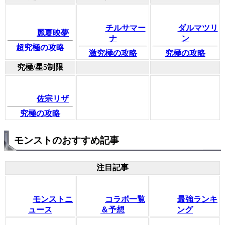
チルサマー
ダルマツリ
麗夏映夢
ナ
ン
超究極の攻略
激究極の攻略
究極の攻略
究極/星5制限
佐宗リザ
究極の攻略
モンストのおすすめ記事
注目記事
モンストニ
コラボ一覧
最強ランキ
ュース
＆予想
ング