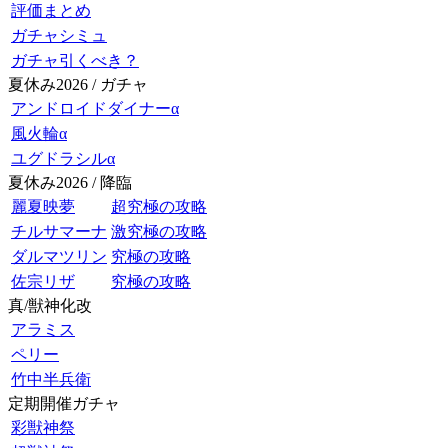
評価まとめ
ガチャシミュ
ガチャ引くべき？
夏休み2026 / ガチャ
アンドロイドダイナーα
風火輪α
ユグドラシルα
夏休み2026 / 降臨
麗夏映夢
超究極の攻略
チルサマーナ
激究極の攻略
ダルマツリン
究極の攻略
佐宗リザ
究極の攻略
真/獣神化改
アラミス
ペリー
竹中半兵衛
定期開催ガチャ
彩獣神祭