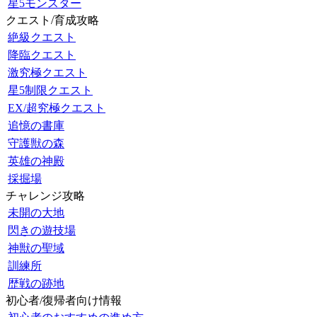
星5モンスター
クエスト/育成攻略
絶級クエスト
降臨クエスト
激究極クエスト
星5制限クエスト
EX/超究極クエスト
追憶の書庫
守護獣の森
英雄の神殿
採掘場
チャレンジ攻略
未開の大地
閃きの遊技場
神獣の聖域
訓練所
歴戦の跡地
初心者/復帰者向け情報