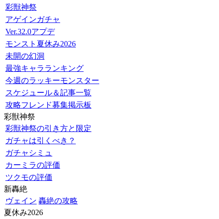
彩獣神祭
アゲインガチャ
Ver.32.0アプデ
モンスト夏休み2026
未開の幻洞
最強キャラランキング
今週のラッキーモンスター
スケジュール＆記事一覧
攻略フレンド募集掲示板
彩獣神祭
彩獣神祭の引き方と限定
ガチャは引くべき？
ガチャシミュ
カーミラの評価
ツクモの評価
新轟絶
ヴェイン
轟絶の攻略
夏休み2026