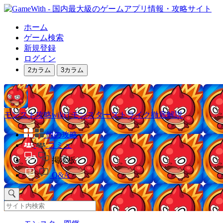
ホーム
ゲーム検索
新規登録
ログイン
2カラム
3カラム
モンスト攻略wiki | モンスターストライク徹底解説
他の攻略
コミュ
掲示板
Q&A