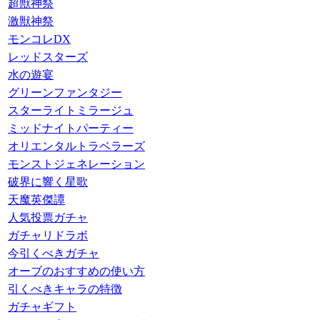
超獣神祭
激獣神祭
モンコレDX
レッドスターズ
水の遊宴
グリーンファンタジー
スターライトミラージュ
ミッドナイトパーティー
オリエンタルトラベラーズ
モンストジェネレーション
破界に響く星歌
天魔英傑譚
人気投票ガチャ
ガチャリドラボ
今引くべきガチャ
オーブのおすすめの使い方
引くべきキャラの特徴
ガチャギフト