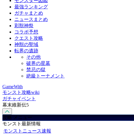
モンスター図鑑
最強ランキング
ガチャまとめ
ニュースまとめ
彩獣神祭
コラボ予想
クエスト攻略
神獣の聖域
転界の遺跡
その他
破界の星墓
禁忌の獄
絶級トーナメント
GameWith
モンスト攻略wiki
ガチャイベント
幕末維新伝5
攻略 メニュー
モンスト最新情報
モンストニュース速報